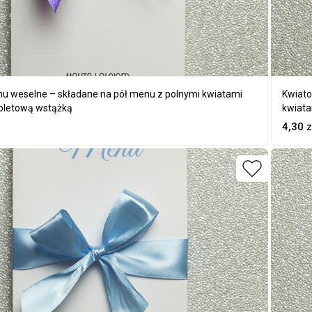
u weselne – składane na pół menu z polnymi kwiatami
Kwiato
ioletową wstążką
kwiata
4,30
z