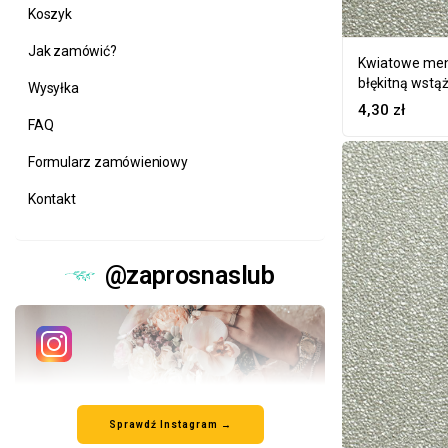
Koszyk
Jak zamówić?
Kwiatowe menu
błękitną wstą
Wysyłka
4,30
zł
FAQ
Formularz zamówieniowy
Kontakt
@zaprosnaslub
Sprawdź Instagram →