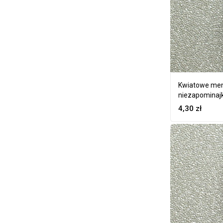
Kwiatowe men
niezapominajk
4,30
zł