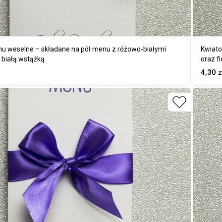
u weselne – składane na pół menu z różowo-białymi
Kwiato
 białą wstążką
oraz f
4,30
z