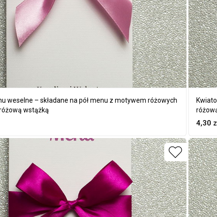
u weselne – składane na pół menu z motywem różowych
Kwiato
 różową wstążką
różow
4,30
z