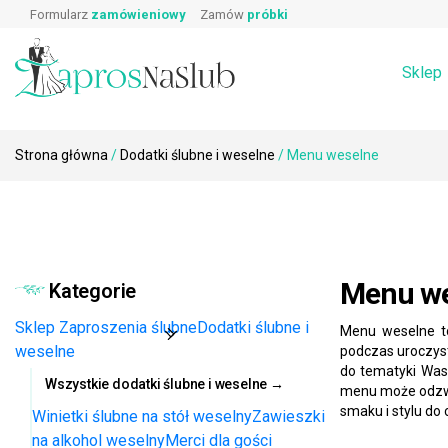
Wpisz produkt, którego szukasz:
Skip
Prawa i obowiązki gościa weselnego
Zaproszeni
Formularz
zamówieniowy
Zamów
próbki
Wierszyki o prezentach
Koperty
to
Podziękowa
Dodatki ślubne i weselne na stół →
Zaproszenia
content
Rebusy ślubne do zaproszeń
Sklep
Strona główna
/
Dodatki ślubne i weselne
/ Menu weselne
Menu we
Kategorie
Sklep
Zaproszenia ślubne
Dodatki ślubne i
Menu weselne to
weselne
podczas uroczys
do tematyki Wasz
Wszystkie dodatki ślubne i weselne →
menu może odzwi
smaku i stylu do c
Winietki ślubne na stół weselny
Zawieszki
na alkohol weselny
Merci dla gości