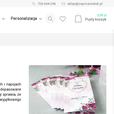
726-644-296
sklep@zaprosnaslub.pl
Blog ślubny
0,00
zł
e
Personalizacja
Pusty koszyk
h i napojach
e dopasowane
i sprawia, że
c wyjątkowego