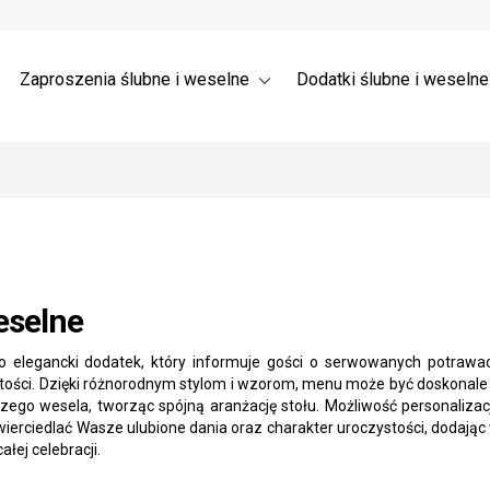
a ślubne 3D – Trójwymiarowe
Wysyłka
nia dla gości weselnych →
 ślubne z listkami
Zaproszenia ślubne i weselne
Dodatki ślubne i weseln
selne
 elegancki dodatek, który informuje gości o serwowanych potrawac
tości. Dzięki różnorodnym stylom i wzorom, menu może być doskonal
ego wesela, tworząc spójną aranżację stołu. Możliwość personalizacj
erciedlać Wasze ulubione dania oraz charakter uroczystości, dodają
ałej celebracji.