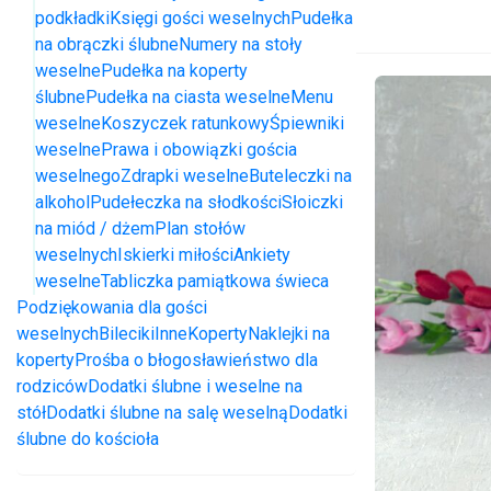
podkładki
Księgi gości weselnych
Pudełka
na obrączki ślubne
Numery na stoły
weselne
Pudełka na koperty
ślubne
Pudełka na ciasta weselne
Menu
weselne
Koszyczek ratunkowy
Śpiewniki
weselne
Prawa i obowiązki gościa
weselnego
Zdrapki weselne
Buteleczki na
alkohol
Pudełeczka na słodkości
Słoiczki
na miód / dżem
Plan stołów
weselnych
Iskierki miłości
Ankiety
weselne
Tabliczka pamiątkowa świeca
Podziękowania dla gości
weselnych
Bileciki
Inne
Koperty
Naklejki na
koperty
Prośba o błogosławieństwo dla
rodziców
Dodatki ślubne i weselne na
stół
Dodatki ślubne na salę weselną
Dodatki
ślubne do kościoła