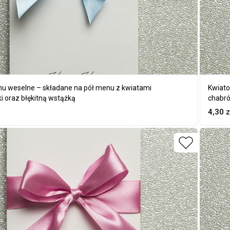
u weselne – składane na pół menu z kwiatami
Kwiato
i oraz błękitną wstążką
chabró
4,30
z