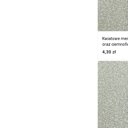
Kwiatowe men
oraz ciemnof
4,30
zł