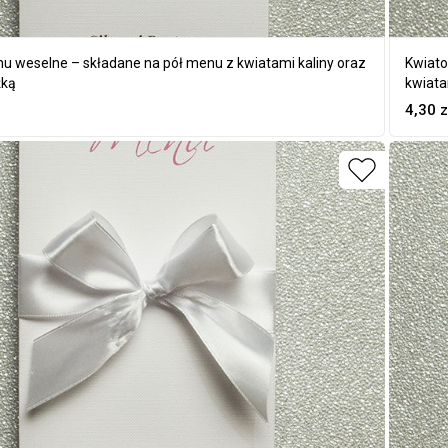
 weselne – składane na pół menu z kwiatami kaliny oraz
Kwiato
żką
kwiata
4,30
z