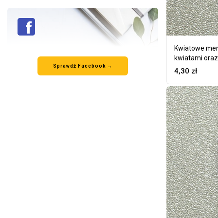
Kwiatowe men
kwiatami oraz
Sprawdź Facebook →
4,30
zł