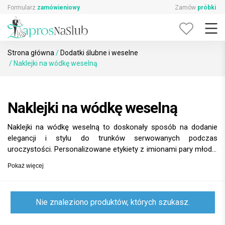
Skip
Formularz
zamówieniowy
Zamów
próbki
to
content
Strona główna
/
Dodatki ślubne i weselne
/ Naklejki na wódkę weselną
Naklejki na wódkę weselną
Naklejki na wódkę weselną to doskonały sposób na dodanie
elegancji i stylu do trunków serwowanych podczas
uroczystości. Personalizowane etykiety z imionami pary młodej
oraz datą ślubu sprawią, że butelki będą wyjątkowym
Pokaż więcej
elementem dekoracyjnym. Naklejki te nie tylko przyciągają
wzrok, ale także stanowią piękną pamiątkę, która zachwyci
gości.
Nie znaleziono produktów, których szukasz.