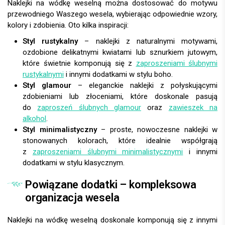
Naklejki na wódkę weselną można dostosować do motywu
przewodniego Waszego wesela, wybierając odpowiednie wzory,
kolory i zdobienia. Oto kilka inspiracji:
Styl rustykalny
– naklejki z naturalnymi motywami,
ozdobione delikatnymi kwiatami lub sznurkiem jutowym,
które świetnie komponują się z
zaproszeniami ślubnymi
rustykalnymi
i innymi dodatkami w stylu boho.
Styl glamour
– eleganckie naklejki z połyskującymi
zdobieniami lub złoceniami, które doskonale pasują
do
zaproszeń ślubnych glamour
oraz
zawieszek na
alkohol
.
Styl minimalistyczny
– proste, nowoczesne naklejki w
stonowanych kolorach, które idealnie współgrają
z
zaproszeniami ślubnymi minimalistycznymi
i innymi
dodatkami w stylu klasycznym.
Powiązane dodatki – kompleksowa
organizacja wesela
Naklejki na wódkę weselną doskonale komponują się z innymi