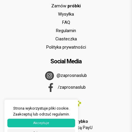
Zamów
próbki
Wysyłka
FAQ
Regulamin
Ciasteczka
Polityka prywatności
Social Media
@zaprosnaslub
/zaprosnaslub
Strona wykorzystuje pliki cookie.
Zaakceptuj lub odrzuć regulamin.
U nas zapłacisz
szybko
Akceptuje
i
wygodnie
za pomocą PayU