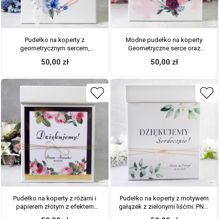
Pudełko na koperty z
Modne pudełko na koperty.
geometrycznym sercem,
Geometryczne serce oraz
niebieskimi kwiatami i białym
bordowe i różowe róże. PNK-41-
50,00
zł
50,00
zł
piórkiem. PNK-41-22
06
Pudełko na koperty z różami i
Pudełko na koperty z motywem
papierem złotym z efektem
gałązek z zielonymi liśćmi. PNK-
lustra PNK-110
115