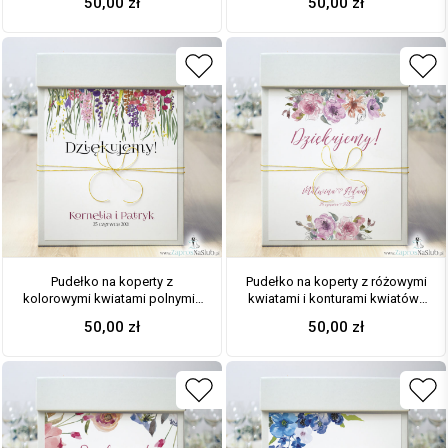
50,00
zł
50,00
zł
Pudełko na koperty z
Pudełko na koperty z różowymi
kolorowymi kwiatami polnymi i
kwiatami i konturami kwiatów i
zieloną trawą oraz złotym
złotym sznurkiem
50,00
zł
50,00
zł
sznurkiem metalizowanym. PUK-
metalizowanym. PUK-10005
10006