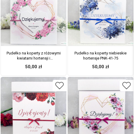
Pudełko na koperty z różowymi
Pudełko na koperty niebieskie
kwiatami hortensji i
hortensje PNK-41-75
geometrycznym sercem. PNK-
50,00
zł
50,00
zł
41-25