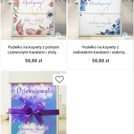
Pudełko na koperty z polnymi
Pudełko na koperty z
czerwonymi kwiatami i złotym
niebieskimi kwiatami i srebrnym
sznurkiem metalizowanym. PUK-
sznurkiem metalizowanym. PUK-
50,00
zł
50,00
zł
10004
10003