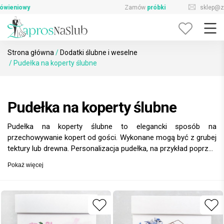
Skip
sklep@zaprosnaslub.pl
726-644-296
to
content
Strona główna
/
Dodatki ślubne i weselne
/ Pudełka na koperty ślubne
Pudełka na koperty ślubne
Pudełka na koperty ślubne to elegancki sposób na
przechowywanie kopert od gości. Wykonane mogą być z grubej
tektury lub drewna. Personalizacja pudełka, na przykład poprzez
dodanie imion pary młodej lub daty ślubu, sprawia, że staje się
Pokaż więcej
ono wyjątkową pamiątką. Pudełka na koperty nie tylko pełnią
funkcję praktyczną, ale także stanowią piękny element
dekoracyjny.