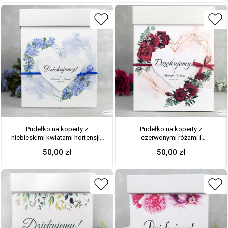
Pudełko na koperty z
Pudełko na koperty z
niebieskimi kwiatami hortensji i
czerwonymi różami i
geometrycznym sercem. PNK-
geometrycznym sercem. PNK-
50,00
zł
50,00
zł
41-11
41-09