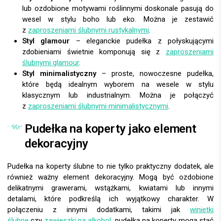
lub ozdobione motywami roślinnymi doskonale pasują do
wesel w stylu boho lub eko. Można je zestawić
z
zaproszeniami ślubnymi rustykalnymi
.
Styl glamour
– eleganckie pudełka z połyskującymi
zdobieniami świetnie komponują się z
zaproszeniami
ślubnymi glamour
.
Styl minimalistyczny
– proste, nowoczesne pudełka,
które będą idealnym wyborem na wesele w stylu
klasycznym lub industrialnym. Można je połączyć
z
zaproszeniami ślubnymi minimalistycznymi
.
Pudełka na koperty jako element
dekoracyjny
Pudełka na koperty ślubne to nie tylko praktyczny dodatek, ale
również ważny element dekoracyjny. Mogą być ozdobione
delikatnymi grawerami, wstążkami, kwiatami lub innymi
detalami, które podkreślą ich wyjątkowy charakter. W
połączeniu z innymi dodatkami, takimi jak
winietki
ślubne
czy
zawieszki na alkohol
, pudełka na koperty mogą stać