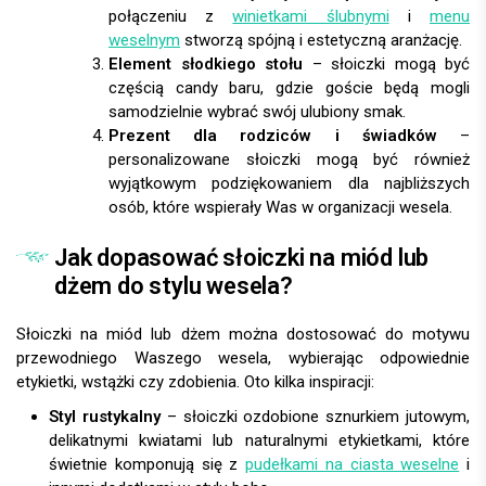
połączeniu z
winietkami ślubnymi
i
menu
weselnym
stworzą spójną i estetyczną aranżację.
Element słodkiego stołu
– słoiczki mogą być
częścią candy baru, gdzie goście będą mogli
samodzielnie wybrać swój ulubiony smak.
Prezent dla rodziców i świadków
–
personalizowane słoiczki mogą być również
wyjątkowym podziękowaniem dla najbliższych
osób, które wspierały Was w organizacji wesela.
Jak dopasować słoiczki na miód lub
dżem do stylu wesela?
Słoiczki na miód lub dżem można dostosować do motywu
przewodniego Waszego wesela, wybierając odpowiednie
etykietki, wstążki czy zdobienia. Oto kilka inspiracji:
Styl rustykalny
– słoiczki ozdobione sznurkiem jutowym,
delikatnymi kwiatami lub naturalnymi etykietkami, które
świetnie komponują się z
pudełkami na ciasta weselne
i