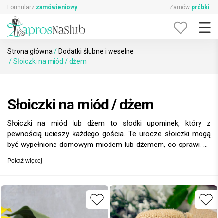
Skip
Formularz
zamówieniowy
Zamów
próbki
to
content
Strona główna
/
Dodatki ślubne i weselne
/ Słoiczki na miód / dżem
Słoiczki na miód / dżem
Słoiczki na miód lub dżem to słodki upominek, który z
pewnością ucieszy każdego gościa. Te urocze słoiczki mogą
być wypełnione domowym miodem lub dżemem, co sprawi, że
będą one nie tylko smacznym, ale i osobistym akcentem. Dzięki
Pokaż więcej
możliwości personalizacji, można dodać etykietki z imionami
pary młodej oraz datą ślubu, co czyni je wyjątkową pamiątką.
Słoiczki na miód lub dżem to doskonały sposób na
podziękowanie gościom i wprowadzenie ich w słodki nastrój.