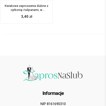
Kwiatowe zaproszenia ślubne z
cyrkonią i tulipanami, w
kształcie koperty. ZAP-83-01
3,40
zł
Informacje
NIP 8161690310