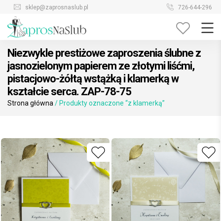
Skip
sklep@zaprosnaslub.pl
726-644-296
to
content
Niezwykle prestiżowe zaproszenia ślubne z
jasnozielonym papierem ze złotymi liśćmi,
pistacjowo-żółtą wstążką i klamerką w
kształcie serca. ZAP-78-75
Strona główna
/ Produkty oznaczone “z klamerką”