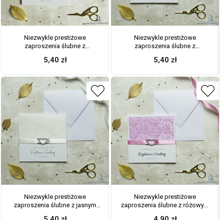
Niezwykle prestiżowe
Niezwykle prestiżowe
zaproszenia ślubne z
zaproszenia ślubne z
jasnozielonym papierem ze
kremowym papierem z
5,40
zł
5,40
zł
złotymi liśćmi, pistacjowo-żółtą
tłoczonymi kwiatami, wstążką w
wstążką i klamerką w kształcie
kolorze kawa z mlekiem i
serca. ZAP-78-75
klamerką w kształcie serca.
ZAP-78-66
Niezwykle prestiżowe
Niezwykle prestiżowe
zaproszenia ślubne z jasnym
zaproszenia ślubne z różowym
papierem z poziomymi,
papierem ze słojami drzew,
5,40
zł
4,90
zł