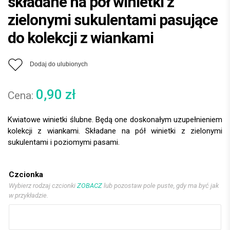
składane na pół winietki z
zielonymi sukulentami pasujące
do kolekcji z wiankami
Dodaj do ulubionych
0,90
zł
Kwiatowe winietki ślubne. Będą one doskonałym uzupełnieniem
kolekcji z wiankami. Składane na pół winietki z zielonymi
sukulentami i poziomymi pasami.
Czcionka
Wybierz rodzaj czcionki
ZOBACZ
lub pozostaw pole puste, gdy ma być jak
w przykładzie.