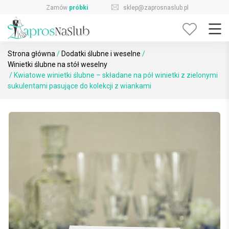
Skip
sklep@zaprosnaslub.pl
726-644-296
to
content
Strona główna
/
Dodatki ślubne i weselne
/
Winietki ślubne na stół weselny
/ Kwiatowe winietki ślubne – składane na pół winietki z zielonymi
sukulentami pasujące do kolekcji z wiankami