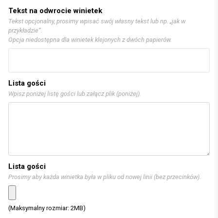
Tekst na odwrocie winietek
Tekst opcjonalny, prosimy wpisać swój własny tekst lub np. „jak w
przykładzie”.
Opcja niedostępna dla winietek klejonych z dwóch papierów.
Lista gości
Wpisz poniżej listę gości lub załącz plik (poniżej).
Lista gości
Prosimy aby każda winietka była w pliku od nowej linii (bez przecinków).
(Maksymalny rozmiar: 2MB)