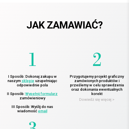
JAK ZAMAWIAĆ?
I Sposób: Dokonaj zakupu w
Przygotujemy projekt graficzny
naszym
sklepie
uzupełniając
zamówionych produktów i
odpowiednie pola
prześlemy w celu sprawdzenia
oraz dokonania ewentualnych
II Sposób:
Wypełnij formularz
korekt
zamówieniowy
Dowiedz się więcej >
III Sposób: Wyślij do nas
wiadomość
email