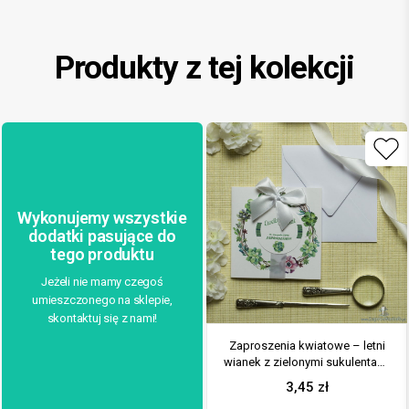
Produkty z tej kolekcji
Wykonujemy wszystkie
dodatki pasujące do
tego produktu
Jeżeli nie mamy czegoś
umieszczonego na sklepie,
skontaktuj się z nami!
Zaproszenia kwiatowe – letni
wianek z zielonymi sukulentami
oraz różowymi kwiatami. ZAP-
3,45
zł
54-09