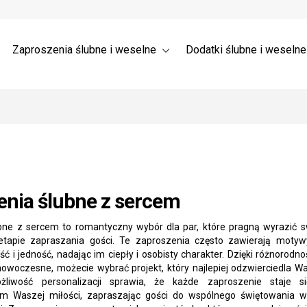
a ślubne 3D – Trójwymiarowe
Wysyłka
nia dla gości weselnych →
 ślubne z listkami
Zaproszenia ślubne i weselne
Dodatki ślubne i weseln
enia ślubne z sercem
bne z sercem to romantyczny wybór dla par, które pragną wyrazić s
etapie zapraszania gości. Te zaproszenia często zawierają motywy
ć i jedność, nadając im ciepły i osobisty charakter. Dzięki różnorodno
owoczesne, możecie wybrać projekt, który najlepiej odzwierciedla Was
żliwość personalizacji sprawia, że każde zaproszenie staje s
em Waszej miłości, zapraszając gości do wspólnego świętowania 