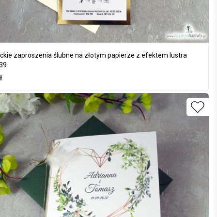
ckie zaproszenia ślubne na złotym papierze z efektem lustra
39
ł