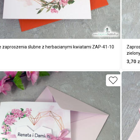
 zaproszenia ślubne z herbacianymi kwiatami ZAP-41-10
Zapros
zielon
3,70
z