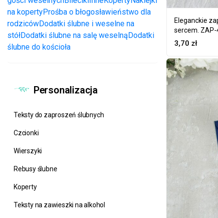
gości weselnych
Bileciki
Inne
Koperty
Naklejki
na koperty
Prośba o błogosławieństwo dla
Eleganckie za
rodziców
Dodatki ślubne i weselne na
sercem. ZAP-
stół
Dodatki ślubne na salę weselną
Dodatki
3,70
zł
ślubne do kościoła
Personalizacja
Teksty do zaproszeń ślubnych
Czcionki
Wierszyki
Rebusy ślubne
Koperty
Teksty na zawieszki na alkohol