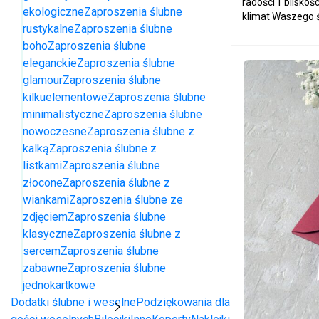
radości i blisko
ekologiczne
Zaproszenia ślubne
klimat Waszego ś
rustykalne
Zaproszenia ślubne
boho
Zaproszenia ślubne
eleganckie
Zaproszenia ślubne
glamour
Zaproszenia ślubne
kilkuelementowe
Zaproszenia ślubne
minimalistyczne
Zaproszenia ślubne
nowoczesne
Zaproszenia ślubne z
kalką
Zaproszenia ślubne z
listkami
Zaproszenia ślubne
złocone
Zaproszenia ślubne z
wiankami
Zaproszenia ślubne ze
zdjęciem
Zaproszenia ślubne
klasyczne
Zaproszenia ślubne z
sercem
Zaproszenia ślubne
zabawne
Zaproszenia ślubne
jednokartkowe
Dodatki ślubne i weselne
Podziękowania dla