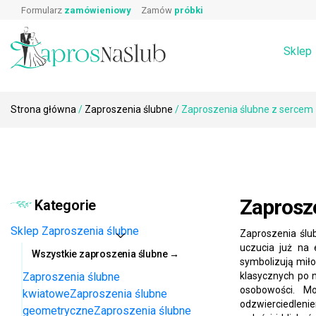
Wpisz produkt, którego szukasz:
Skip
Prawa i obowiązki gościa weselnego
Zaproszeni
Formularz
zamówieniowy
Zamów
próbki
Wierszyki o prezentach
Koperty
to
Podziękowa
Dodatki ślubne i weselne na stół →
Zaproszenia
content
Rebusy ślubne do zaproszeń
Sklep
Strona główna
/
Zaproszenia ślubne
/ Zaproszenia ślubne z sercem
Zaprosz
Kategorie
Sklep
Zaproszenia ślubne
Zaproszenia ślu
uczucia już na 
Wszystkie zaproszenia ślubne →
symbolizują miłoś
Zaproszenia ślubne
klasycznych po n
osobowości. Mo
kwiatowe
Zaproszenia ślubne
odzwierciedleni
geometryczne
Zaproszenia ślubne