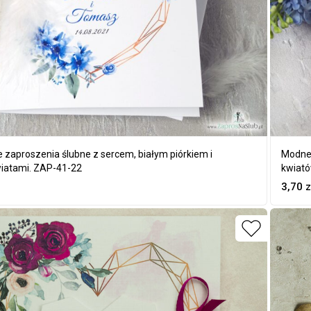
zaproszenia ślubne z sercem, białym piórkiem i
Modne
wiatami. ZAP-41-22
kwiató
3,70
z