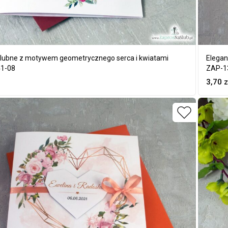
ślubne z motywem geometrycznego serca i kwiatami
Elegan
41-08
ZAP-1
3,70
z