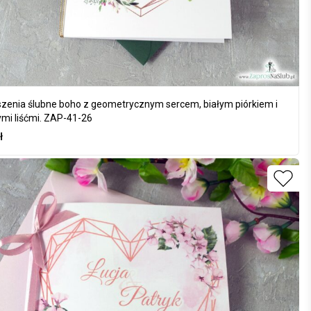
zenia ślubne boho z geometrycznym sercem, białym piórkiem i
ymi liśćmi. ZAP-41-26
ł