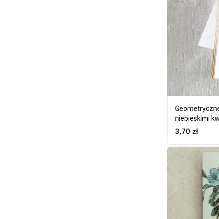
Geometryczne 
niebieskimi k
3,70
zł