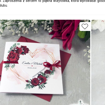
ści. Zaproszenia z sercem to piękna wizytówka, która wprowadzi goś
lubu.