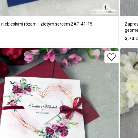
 niebieskimi różami i złotym sercem ZAP-41-15
Zapros
geome
3,70
z