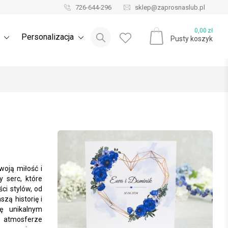
726-644-296
sklep@zaprosnaslub.pl
Blog ślubny
0,00
zł
e
Personalizacja
Pusty koszyk
woją miłość i
 serc, które
ści stylów, od
zą historię i
ię unikalnym
w atmosferze