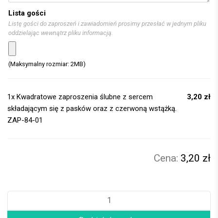
Lista gości
Listę gości do zaproszeń i zawiadomień prosimy przesłać w jednym pliku
oddzielając wewnątrz pliku informacją.
(Maksymalny rozmiar: 2MB)
1x
Kwadratowe zaproszenia ślubne z sercem
3,20 zł
składającym się z pasków oraz z czerwoną wstążką.
ZAP-84-01
3,20 zł