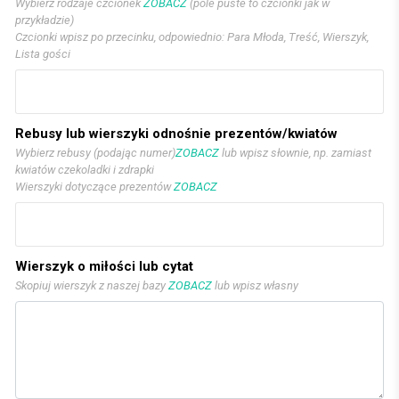
Wybierz rodzaje czcionek
ZOBACZ
(pole puste to czcionki jak w
przykładzie)
Czcionki wpisz po przecinku, odpowiednio: Para Młoda, Treść, Wierszyk,
Lista gości
Rebusy lub wierszyki odnośnie prezentów/kwiatów
Wybierz rebusy (podając numer)
ZOBACZ
lub wpisz słownie, np. zamiast
kwiatów czekoladki i zdrapki
Wierszyki dotyczące prezentów
ZOBACZ
Wierszyk o miłości lub cytat
Skopiuj wierszyk z naszej bazy
ZOBACZ
lub wpisz własny