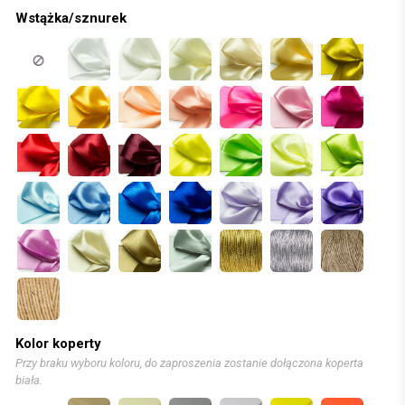
Wstążka/sznurek
Kolor koperty
Przy braku wyboru koloru, do zaproszenia zostanie dołączona koperta
biała.