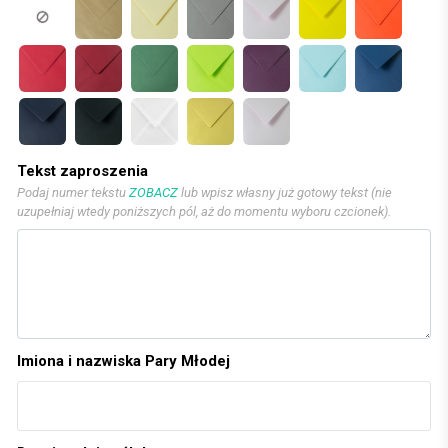
Tekst zaproszenia
Podaj numer tekstu
ZOBACZ
lub wpisz własny już gotowy tekst (nie
uzupełniaj wtedy poniższych pól, aż do momentu wyboru czcionek).
Imiona i nazwiska Pary Młodej