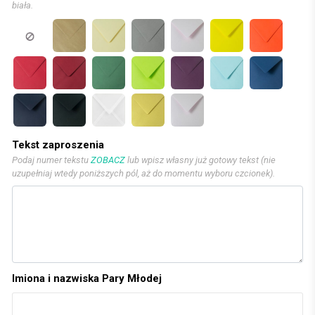
biała.
Tekst zaproszenia
Podaj numer tekstu
ZOBACZ
lub wpisz własny już gotowy tekst (nie
uzupełniaj wtedy poniższych pól, aż do momentu wyboru czcionek).
Imiona i nazwiska Pary Młodej