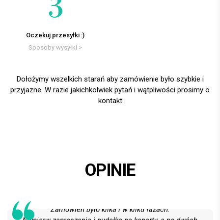
Oczekuj przesyłki :)
Sposoby wysyłki >
Dołożymy wszelkich starań aby zamówienie było szybkie i
przyjazne. W razie jakichkolwiek pytań i wątpliwości prosimy o
kontakt
OPINIE
Całe usługi oceniamy wzorowo!
Na 6 z plusem!
Zamówień było kilka i w kilku fazach.