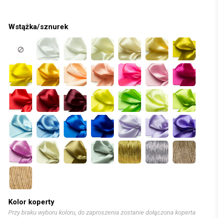
Wstążka/sznurek
Kolor koperty
Przy braku wyboru koloru, do zaproszenia zostanie dołączona koperta