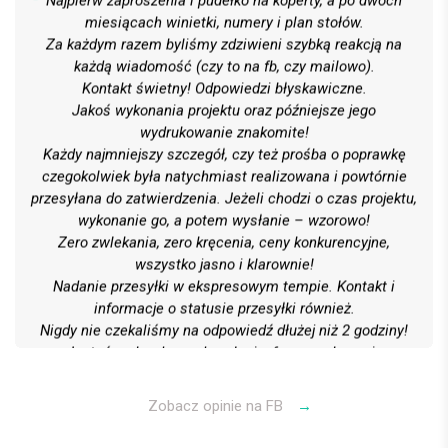
Najpierw zaproszenia i pudełko na koperty, a po dwóch
miesiącach winietki, numery i plan stołów.
Za każdym razem byliśmy zdziwieni szybką reakcją na
każdą wiadomość (czy to na fb, czy mailowo).
Kontakt świetny! Odpowiedzi błyskawiczne.
Jakoś wykonania projektu oraz późniejsze jego
wydrukowanie znakomite!
Każdy najmniejszy szczegół, czy też prośba o poprawkę
czegokolwiek była natychmiast realizowana i powtórnie
przesyłana do zatwierdzenia. Jeżeli chodzi o czas projektu,
wykonanie go, a potem wysłanie – wzorowo!
Zero zwlekania, zero kręcenia, ceny konkurencyjne,
wszystko jasno i klarownie!
Nadanie przesyłki w ekspresowym tempie. Kontakt i
informacje o statusie przesyłki również.
Nigdy nie czekaliśmy na odpowiedź dłużej niż 2 godziny!
Jesteśmy bardzo zadowoleni z formy wykonania
wszystkiego, obsługi klienta oraz kontaktu i kultury
Polecamy gorąco! 6 gwiazdek na 5 możliwych
Zobacz opinie na FB
→