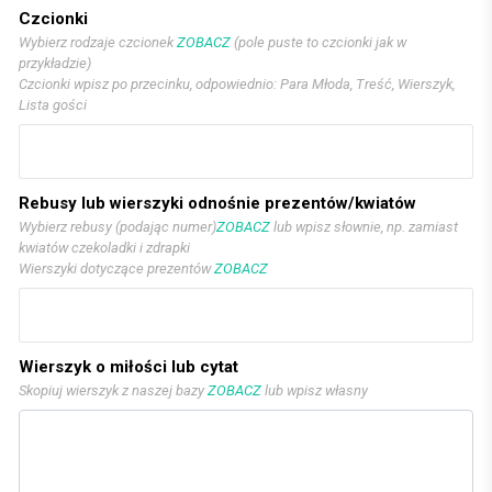
Czcionki
Wybierz rodzaje czcionek
ZOBACZ
(pole puste to czcionki jak w
przykładzie)
Czcionki wpisz po przecinku, odpowiednio: Para Młoda, Treść, Wierszyk,
Lista gości
Rebusy lub wierszyki odnośnie prezentów/kwiatów
Wybierz rebusy (podając numer)
ZOBACZ
lub wpisz słownie, np. zamiast
kwiatów czekoladki i zdrapki
Wierszyki dotyczące prezentów
ZOBACZ
Wierszyk o miłości lub cytat
Skopiuj wierszyk z naszej bazy
ZOBACZ
lub wpisz własny