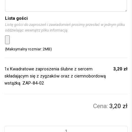
Lista gości
Listę gości do zaproszeń i zawiadomień prosimy przesłać w jednym pliku
oddzielając wewnątrz pliku informacją.
(Maksymalny rozmiar: 2MB)
1x
Kwadratowe zaproszenia ślubne z sercem
3,20 zł
składającym się z zygzaków oraz z ciemnobordową
wstążką. ZAP-84-02
3,20 zł