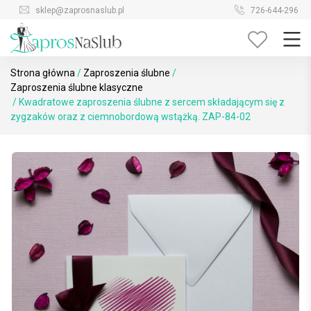
Skip
sklep@zaprosnaslub.pl
726-644-296
to
content
Strona główna
/
Zaproszenia ślubne
/
Zaproszenia ślubne klasyczne
/ Kwadratowe zaproszenia ślubne z sercem składającym się z
zygzaków oraz z ciemnobordową wstążką. ZAP-84-02