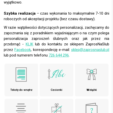
wyjątkowo.
Szybka realizacja
– czas wykonania to maksymalnie 7-10 dni
roboczych od akceptacji projektu (bez czasu dostawy).
W razie wątpliwości dotyczących personalizacji, zachęcamy do
zapoznania się z poradnikiem wyjaśniającym o na czym polega
personalizacja zaproszeń ślubnych oraz jak przez nia
przebrnąć -
KLIK
lub do kontaktu ze sklepem ZaprosNaSlub
przez
Facebook
, korespondecję e-mail:
sklep@zaprosnaslub.pl
lub pod numerem telefonu
726 644 296
.
Teksty do wnętrz
Czcionki
Wstążki