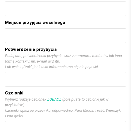
Miejsce przyjęcia weselnego
Potwierdzenie przybycia
Podaj datę potwierdzenia przybycia wraz z numerami telefonów lub inną
formą kontaktu, np. e-mail, MS, itp.
Lub wpisz „Brak”, jeśli taka informacja ma się nie pojawić.
Czcionki
Wybierz rodzaje czcionek
ZOBACZ
(pole puste to czcionki jak w
przykładzie)
Czcionki wpisz po przecinku, odpowiednio: Para Młoda, Treść, Wierszyk,
Lista gości