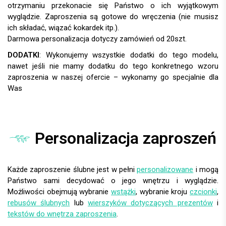
DODATKI
:
Personalizacja zaproszeń
Każde zaproszenie ślubne jest w pełni
personalizowane
i mogą
Państwo sami decydować o jego wnętrzu i wyglądzie.
Możliwości obejmują wybranie
wstążki
, wybranie kroju
czcionki
,
rebusów ślubnych
lub
wierszyków dotyczących prezentów
i
tekstów do wnętrza zaproszenia
.