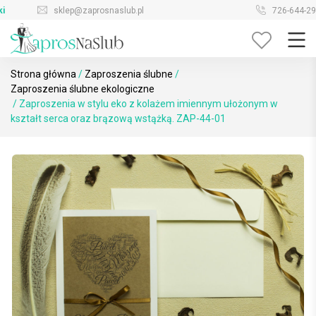
Skip
sklep@zaprosnaslub.pl
726-644-296
to
content
Strona główna
/
Zaproszenia ślubne
/
Zaproszenia ślubne ekologiczne
/ Zaproszenia w stylu eko z kolażem imiennym ułożonym w
kształt serca oraz brązową wstążką. ZAP-44-01