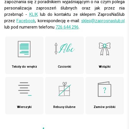
zapoznania się z poradnikiem wyjaśniającym o na czym polega
personalizacja zaproszeń ślubnych oraz jak przez nia
przebrnąć -
KLIK
lub do kontaktu ze sklepem ZaprosNaSlub
przez
Facebook
, korespondecję e-mail:
sklep@zaprosnaslub.pl
lub pod numerem telefonu
726 644 296
.
Teksty do wnętrz
Czcionki
Wstążki
Wierszyki
Rebusy ślubne
Zamów próbki