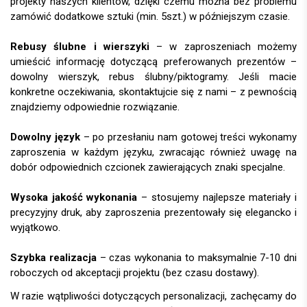
projekty naszych klientów, dzięki czemu można bez problemu
zamówić dodatkowe sztuki (min. 5szt.) w późniejszym czasie.
Rebusy ślubne i wierszyki
– w zaproszeniach możemy
umieścić informację dotyczącą preferowanych prezentów –
dowolny wierszyk, rebus ślubny/piktogramy. Jeśli macie
konkretne oczekiwania, skontaktujcie się z nami – z pewnością
znajdziemy odpowiednie rozwiązanie.
Dowolny język
– po przesłaniu nam gotowej treści wykonamy
zaproszenia w każdym języku, zwracając również uwagę na
dobór odpowiednich czcionek zawierających znaki specjalne.
Wysoka jakość wykonania
– stosujemy najlepsze materiały i
precyzyjny druk, aby zaproszenia prezentowały się elegancko i
wyjątkowo.
Szybka realizacja
– czas wykonania to maksymalnie 7-10 dni
roboczych od akceptacji projektu (bez czasu dostawy).
W razie wątpliwości dotyczących personalizacji, zachęcamy do