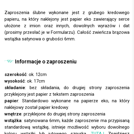
Zaproszenia ślubne wykonane jest z grubego kredowego
papieru, na który naklejony jest papier eko zawierający serce
ułożone z imion oraz innych, dowolnych wyrazów i dat
(prosimy przesłać je w Formularzu). Całość zwieńcza brązowa
wstążka satynowa o grubości 6mm.
Informacje o zaproszeniu
szerokość
: ok. 12cm
wysokość
: ok. 17cm
składanie
: bez składania, do drugiej strony zaproszenia
przyklejony jest papier z tekstem zaproszenia
papier
:
wnętrze
: przyklejone do drugiej strony zaproszenia
wstążka
: satynowana 6mm, każde zaproszenie ma przypisaną
standardową wstążkę, istnieje możliwość wyboru dowolnego
koloru wstążki lub jutowego sznurka.
TUTAJ
Znajdziesz