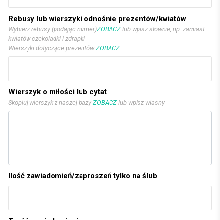
Rebusy lub wierszyki odnośnie prezentów/kwiatów
Wybierz rebusy (podając numer)
ZOBACZ
lub wpisz słownie, np. zamiast
kwiatów czekoladki i zdrapki
Wierszyki dotyczące prezentów
ZOBACZ
Wierszyk o miłości lub cytat
Skopiuj wierszyk z naszej bazy
ZOBACZ
lub wpisz własny
Ilość zawiadomień/zaproszeń tylko na ślub