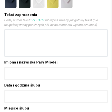
Tekst zaproszenia
Podaj numer tekstu
ZOBACZ
lub wpisz własny już gotowy tekst (nie
uzupełniaj wtedy poniższych pól, aż do momentu wyboru czcionek).
Imiona i nazwiska Pary Młodej
Data i godzina ślubu
Miejsce ślubu