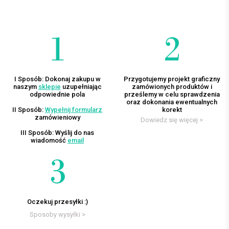
I Sposób: Dokonaj zakupu w
Przygotujemy projekt graficzny
naszym
sklepie
uzupełniając
zamówionych produktów i
odpowiednie pola
prześlemy w celu sprawdzenia
oraz dokonania ewentualnych
II Sposób:
Wypełnij formularz
korekt
zamówieniowy
Dowiedz się więcej >
III Sposób: Wyślij do nas
wiadomość
email
Oczekuj przesyłki :)
Sposoby wysyłki >