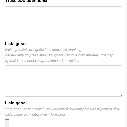
Treść zawiadomienia
Lista gości
Wpisz poniżej listę gości lub załącz plik (poniżej).
Zachęcamy do przesłania listy gości w formie odmienionej. Prosimy
wpisać każdą osobę/zaproszenie od nowej linii.
Lista gości
Listę gości do zaproszeń i zawiadomień prosimy przesłać w jednym pliku
oddzielając wewnątrz pliku informacją.