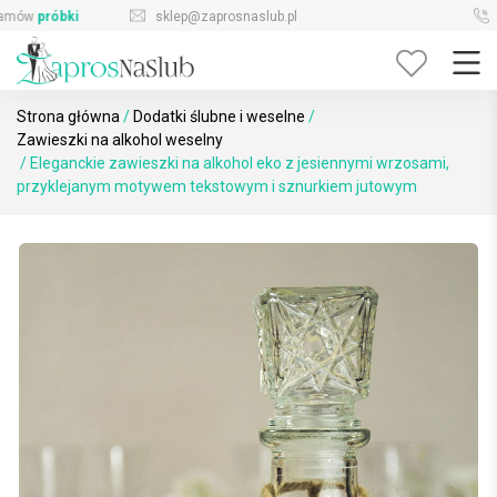
Skip
sklep@zaprosnaslub.pl
726-644-296
to
content
Strona główna
/
Dodatki ślubne i weselne
/
Zawieszki na alkohol weselny
/ Eleganckie zawieszki na alkohol eko z jesiennymi wrzosami,
przyklejanym motywem tekstowym i sznurkiem jutowym