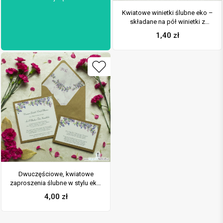
Kwiatowe winietki ślubne eko –
składane na pół winietki z
jesiennymi wrzosami
1,40
zł
Dwuczęściowe, kwiatowe
zaproszenia ślubne w stylu eko,
z jesiennymi wrzosami. ZAP-76-
4,00
zł
11