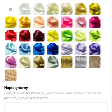
Napis główny
Domyślnie „Wódka Weselna”, wpisz poniżej swój własny lub pozostaw
puste aby było jak w przykładzie.