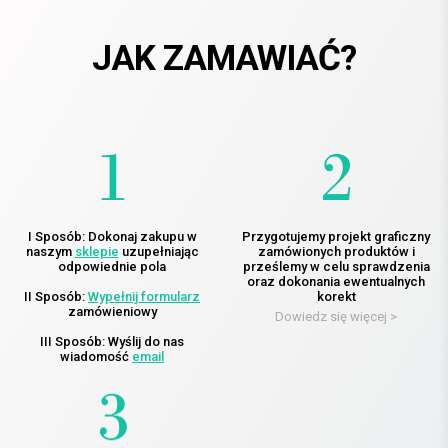
JAK ZAMAWIAĆ?
I Sposób: Dokonaj zakupu w
Przygotujemy projekt graficzny
naszym
sklepie
uzupełniając
zamówionych produktów i
odpowiednie pola
prześlemy w celu sprawdzenia
oraz dokonania ewentualnych
II Sposób:
Wypełnij formularz
korekt
zamówieniowy
Dowiedz się więcej >
III Sposób: Wyślij do nas
wiadomość
email