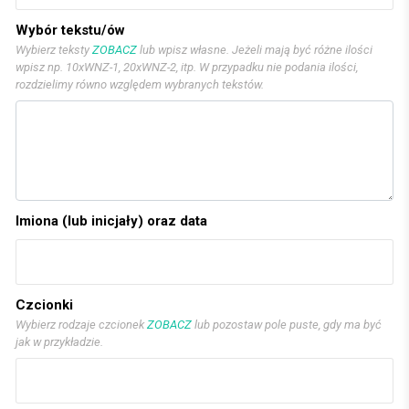
Wybór tekstu/ów
Wybierz teksty
ZOBACZ
lub wpisz własne. Jeżeli mają być różne ilości
wpisz np. 10xWNZ-1, 20xWNZ-2, itp. W przypadku nie podania ilości,
rozdzielimy równo względem wybranych tekstów.
Imiona (lub inicjały) oraz data
Czcionki
Wybierz rodzaje czcionek
ZOBACZ
lub pozostaw pole puste, gdy ma być
jak w przykładzie.