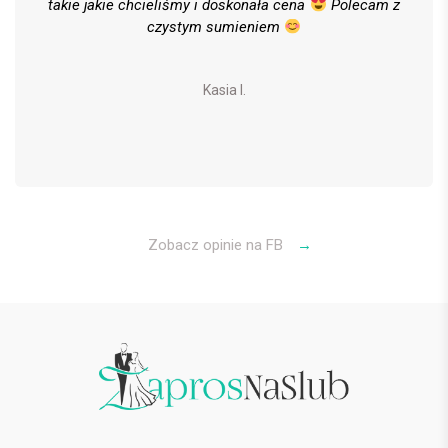
takie jakie chcieliśmy i doskonała cena
Polecam z
czystym sumieniem
Kasia I.
Zobacz opinie na FB
→