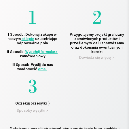
I Sposób: Dokonaj zakupu w
Przygotujemy projekt graficzny
naszym
sklepie
uzupełniając
zamówionych produktów i
odpowiednie pola
prześlemy w celu sprawdzenia
oraz dokonania ewentualnych
II Sposób:
Wypełnij formularz
korekt
zamówieniowy
Dowiedz się więcej >
III Sposób: Wyślij do nas
wiadomość
email
Oczekuj przesyłki :)
Sposoby wysyłki >