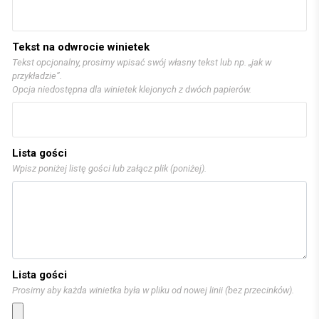
Tekst na odwrocie winietek
Tekst opcjonalny, prosimy wpisać swój własny tekst lub np. „jak w
przykładzie”.
Opcja niedostępna dla winietek klejonych z dwóch papierów.
Lista gości
Wpisz poniżej listę gości lub załącz plik (poniżej).
Lista gości
Prosimy aby każda winietka była w pliku od nowej linii (bez przecinków).