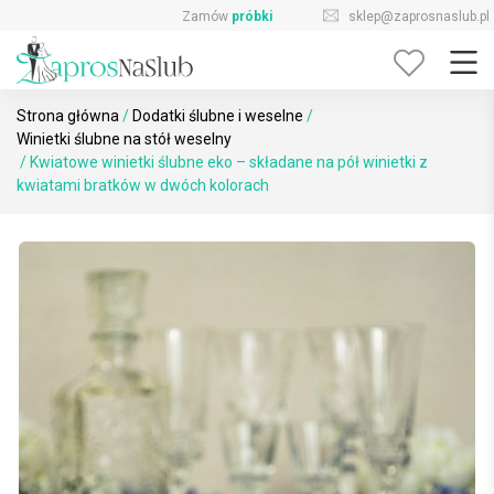
Skip
sklep@zaprosnaslub.pl
726-644-296
to
content
Strona główna
/
Dodatki ślubne i weselne
/
Winietki ślubne na stół weselny
/ Kwiatowe winietki ślubne eko – składane na pół winietki z
kwiatami bratków w dwóch kolorach