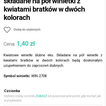
składane na pół winietki z
kwiatami bratków w dwóch
kolorach
Dodaj do ulubionych
1,40
zł
Kwiatowe winietki ślubne eko. Składane na pół winietki z
kwiatami bratków w dwóch kolorach będą doskonałym
uzupełnieniem do zaproszeń ślubnych.
Symbol winietki:
WIN-2708
Czcionka
Wybierz rodzaj czcionki
ZOBACZ
lub pozostaw pole puste, gdy ma być jak
w przykładzie.