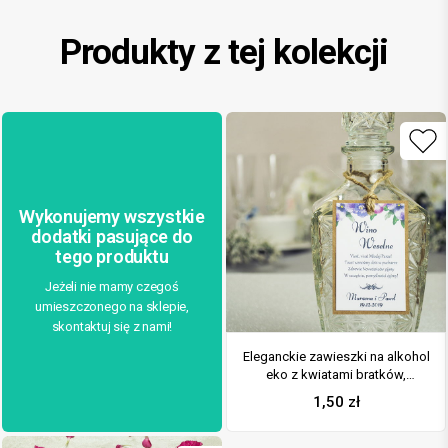
Produkty z tej kolekcji
Wykonujemy wszystkie
dodatki pasujące do
tego produktu
Jeżeli nie mamy czegoś
umieszczonego na sklepie,
skontaktuj się z nami!
Eleganckie zawieszki na alkohol
eko z kwiatami bratków,
przyklejanym motywem
1,50
zł
tekstowym i sznurkiem jutowym