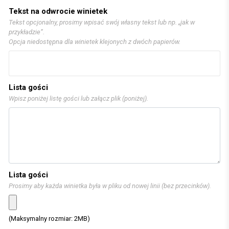
Tekst na odwrocie winietek
Tekst opcjonalny, prosimy wpisać swój własny tekst lub np. „jak w
przykładzie”.
Opcja niedostępna dla winietek klejonych z dwóch papierów.
Lista gości
Wpisz poniżej listę gości lub załącz plik (poniżej).
Lista gości
Prosimy aby każda winietka była w pliku od nowej linii (bez przecinków).
(Maksymalny rozmiar: 2MB)