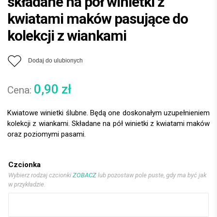
składane na pół winietki z
kwiatami maków pasujące do
kolekcji z wiankami
Dodaj do ulubionych
0,90
zł
Kwiatowe winietki ślubne. Będą one doskonałym uzupełnieniem
kolekcji z wiankami. Składane na pół winietki z kwiatami maków
oraz poziomymi pasami.
Czcionka
Wybierz rodzaj czcionki
ZOBACZ
lub pozostaw pole puste, gdy ma być jak
w przykładzie.