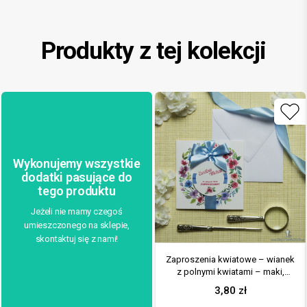
Produkty z tej kolekcji
Wykonujemy wszystkie
dodatki pasujące do
tego produktu
Jeżeli nie mamy czegoś
umieszczonego na sklepie,
skontaktuj się z nami!
Zaproszenia kwiatowe – wianek
z polnymi kwiatami – maki,
chabry. ZAP-54-04
3,80
zł