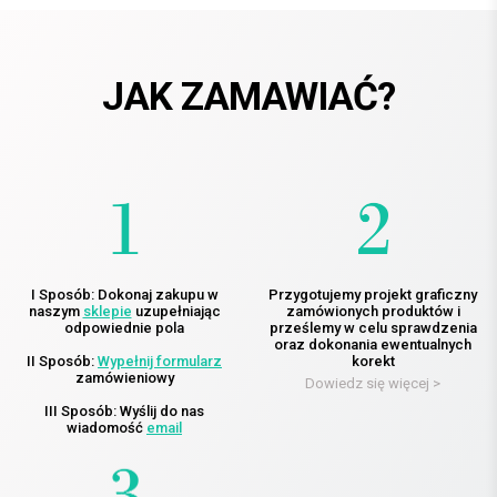
JAK ZAMAWIAĆ?
I Sposób: Dokonaj zakupu w
Przygotujemy projekt graficzny
naszym
sklepie
uzupełniając
zamówionych produktów i
odpowiednie pola
prześlemy w celu sprawdzenia
oraz dokonania ewentualnych
II Sposób:
Wypełnij formularz
korekt
zamówieniowy
Dowiedz się więcej >
III Sposób: Wyślij do nas
wiadomość
email