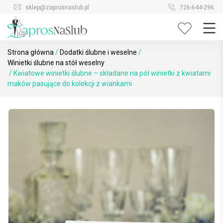
Skip
sklep@zaprosnaslub.pl
726-644-296
to
content
Strona główna
/
Dodatki ślubne i weselne
/
Winietki ślubne na stół weselny
/ Kwiatowe winietki ślubne – składane na pół winietki z kwiatami
maków pasujące do kolekcji z wiankami