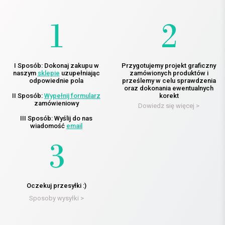
I Sposób: Dokonaj zakupu w
Przygotujemy projekt graficzny
naszym
sklepie
uzupełniając
zamówionych produktów i
odpowiednie pola
prześlemy w celu sprawdzenia
oraz dokonania ewentualnych
II Sposób:
Wypełnij formularz
korekt
zamówieniowy
Dowiedz się więcej >
III Sposób: Wyślij do nas
wiadomość
email
Oczekuj przesyłki :)
Sposoby wysyłki >