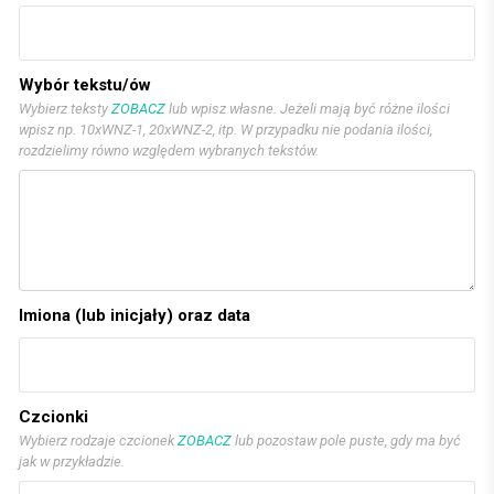
Wybór tekstu/ów
Wybierz teksty
ZOBACZ
lub wpisz własne. Jeżeli mają być różne ilości
wpisz np. 10xWNZ-1, 20xWNZ-2, itp. W przypadku nie podania ilości,
rozdzielimy równo względem wybranych tekstów.
Imiona (lub inicjały) oraz data
Czcionki
Wybierz rodzaje czcionek
ZOBACZ
lub pozostaw pole puste, gdy ma być
jak w przykładzie.