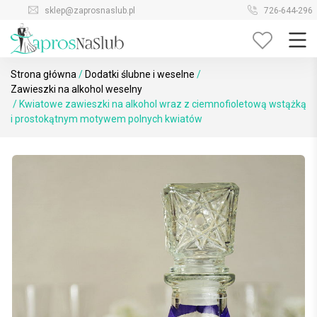
Skip
sklep@zaprosnaslub.pl
726-644-296
to
content
Strona główna
/
Dodatki ślubne i weselne
/
Zawieszki na alkohol weselny
/ Kwiatowe zawieszki na alkohol wraz z ciemnofioletową wstążką
i prostokątnym motywem polnych kwiatów