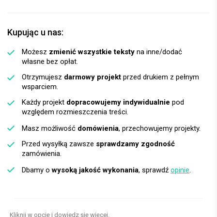
Kupując u nas:
Możesz
zmienić wszystkie teksty
na inne/dodać
własne bez opłat.
Otrzymujesz
darmowy projekt
przed drukiem z pełnym
wsparciem.
Każdy projekt
dopracowujemy indywidualnie
pod
względem rozmieszczenia treści.
Masz możliwość
domówienia
, przechowujemy projekty.
Przed wysyłką zawsze
sprawdzamy zgodność
zamówienia.
Dbamy o
wysoką jakość wykonania
, sprawdź
opinie
.
Kliknij w opcję i dowiedz się więcej.