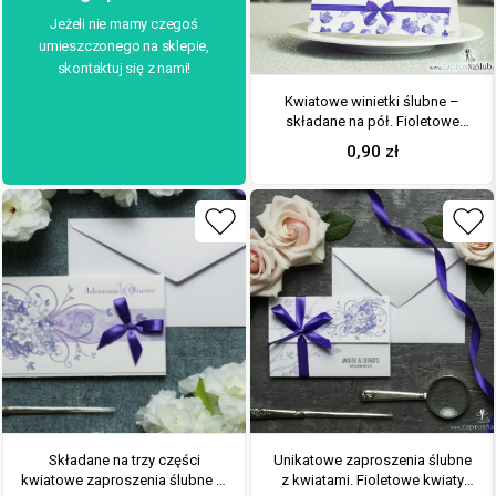
Jeżeli nie mamy czegoś
umieszczonego na sklepie,
skontaktuj się z nami!
Kwiatowe winietki ślubne –
składane na pół. Fioletowe
kwiaty polne z malowaną,
0,90
zł
poziomą wstążką
Składane na trzy części
Unikatowe zaproszenia ślubne
kwiatowe zaproszenia ślubne w
z kwiatami. Fioletowe kwiaty