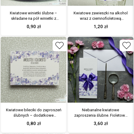
Kwiatowe winietki ślubne –
Kwiatowe zawieszki na alkohol
składane na pół winietki z
wraz z ciemnofioletową
fioletowymi kwiatami polnymi,
wstążką i pionowym motywem
0,90
zł
1,20
zł
prostokątem oraz malowaną
polnych kwiatów
kokardką
Kwiatowe bileciki do zaproszeń
Niebanalne kwiatowe
ślubnych – dodatkowe
zaproszenia ślubne. Fioletowe
karteczki władane do
kwiaty polne, ciemnofioletowa
0,80
zł
3,60
zł
zaproszeń z polnymi kwiatami
wstążka i wnętrze wkładane w
okładkę. ZAP-90-17