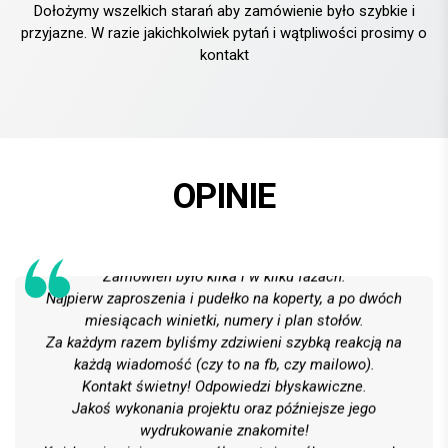
Dołożymy wszelkich starań aby zamówienie było szybkie i
przyjazne. W razie jakichkolwiek pytań i wątpliwości prosimy o
kontakt
OPINIE
Całe usługi oceniamy wzorowo!
Na 6 z plusem!
Zamówień było kilka i w kilku fazach.
Najpierw zaproszenia i pudełko na koperty, a po dwóch
miesiącach winietki, numery i plan stołów.
Za każdym razem byliśmy zdziwieni szybką reakcją na
każdą wiadomość (czy to na fb, czy mailowo).
Kontakt świetny! Odpowiedzi błyskawiczne.
Jakoś wykonania projektu oraz późniejsze jego
wydrukowanie znakomite!