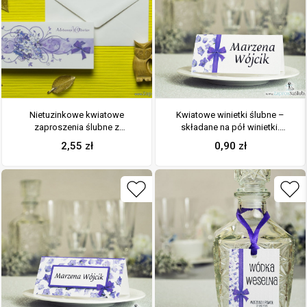
Nietuzinkowe kwiatowe
Kwiatowe winietki ślubne –
zaproszenia ślubne z
składane na pół winietki.
fioletowymi kwiatami polnymi i
Fioletowe kwiaty polne z
2,55
zł
0,90
zł
motywem ozdobnym. ZAP-94-
malowaną, pionową wstążką
17