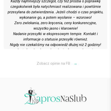
Każdy najmniejszy szczegół, czy też prośba o poprawkę
czegokolwiek była natychmiast realizowana i powtórnie
przesyłana do zatwierdzenia. Jeżeli chodzi o czas projektu,
wykonanie go, a potem wysłanie – wzorowo!
Zero zwlekania, zero kręcenia, ceny konkurencyjne,
wszystko jasno i klarownie!
Nadanie przesyłki w ekspresowym tempie. Kontakt i
informacje o statusie przesyłki również.
Nigdy nie czekaliśmy na odpowiedź dłużej niż 2 godziny!
Jesteśmy bardzo zadowoleni z formy wykonania
wszystkiego, obsługi klienta oraz kontaktu i kultury
Polecamy gorąco! 6 gwiazdek na 5 możliwych
Zobacz opinie na FB
→
Bartek G.