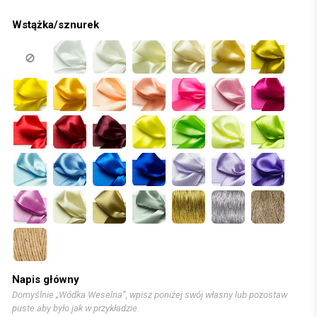
Wstążka/sznurek
Napis główny
Domyślnie „Wódka Weselna”, wpisz poniżej swój własny lub pozostaw
puste aby było jak w przykładzie.