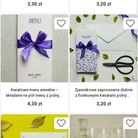
formacie DL. Fioletowe kwiaty
polne i wstążka w
3,30
zł
3,20
zł
polne, ciemnofioletowa
ciemnofioletowym kolorze. ZAP-
kokardka i interesujący motyw
93-17
ozdobny. ZAP-95-17
Kwiatowe menu weselne –
Zjawiskowe zaproszenia ślubne
składane na pół menu z polnymi
z fioletowymi kwiatami polnymi,
kwiatami oraz ciemnofioletową
przewiązane wstążką
4,30
zł
3,20
zł
wstążką
satynowaną w kolorze
ciemnofioletowym. ZAP-92-17