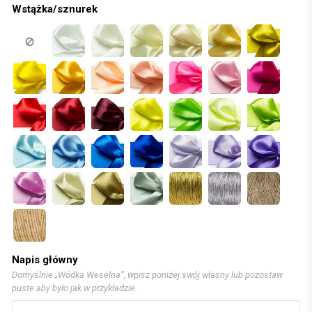
Wstążka/sznurek
Napis główny
Domyślnie „Wódka Weselna”, wpisz poniżej swój własny lub pozostaw
puste aby było jak w przykładzie.