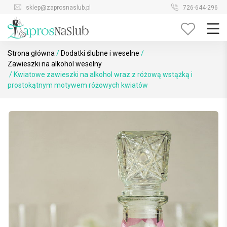
Skip
sklep@zaprosnaslub.pl
726-644-296
to
content
Strona główna
/
Dodatki ślubne i weselne
/
Zawieszki na alkohol weselny
/ Kwiatowe zawieszki na alkohol wraz z różową wstążką i
prostokątnym motywem różowych kwiatów