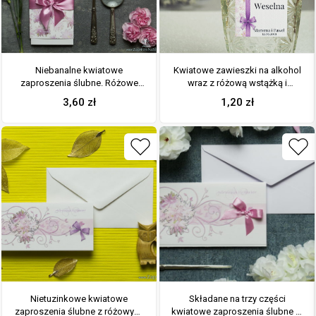
Niebanalne kwiatowe
Kwiatowe zawieszki na alkohol
zaproszenia ślubne. Różowe
wraz z różową wstążką i
kwiaty, wstążka w kolorze
pionowym motywem różowych
3,60
zł
1,20
zł
brudny róż i wnętrze wkładane
kwiatów
w okładkę. ZAP-90-09
Nietuzinkowe kwiatowe
Składane na trzy części
zaproszenia ślubne z różowymi
kwiatowe zaproszenia ślubne w