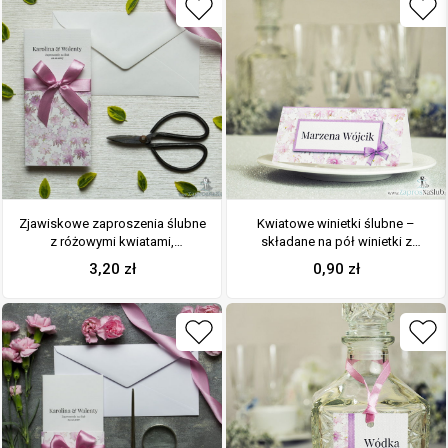
Zjawiskowe zaproszenia ślubne
Kwiatowe winietki ślubne –
z różowymi kwiatami,
składane na pół winietki z
przewiązane wstążką
różowymi kwiatami,
3,20
zł
0,90
zł
satynowaną w kolorze brudny
prostokątem oraz malowaną
róż. ZAP-92-09
kokardką