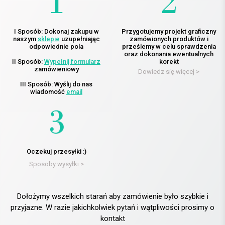
I Sposób: Dokonaj zakupu w
Przygotujemy projekt graficzny
naszym
sklepie
uzupełniając
zamówionych produktów i
odpowiednie pola
prześlemy w celu sprawdzenia
oraz dokonania ewentualnych
II Sposób:
Wypełnij formularz
korekt
zamówieniowy
Dowiedz się więcej >
III Sposób: Wyślij do nas
wiadomość
email
Oczekuj przesyłki :)
Sposoby wysyłki >
Dołożymy wszelkich starań aby zamówienie było szybkie i
przyjazne. W razie jakichkolwiek pytań i wątpliwości prosimy o
kontakt