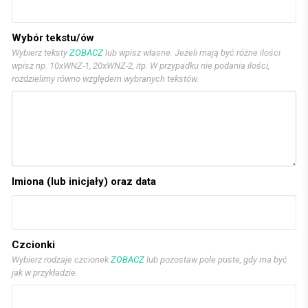
Wybór tekstu/ów
Wybierz teksty
ZOBACZ
lub wpisz własne. Jeżeli mają być różne ilości
wpisz np. 10xWNZ-1, 20xWNZ-2, itp. W przypadku nie podania ilości,
rozdzielimy równo względem wybranych tekstów.
Imiona (lub inicjały) oraz data
Czcionki
Wybierz rodzaje czcionek
ZOBACZ
lub pozostaw pole puste, gdy ma być
jak w przykładzie.