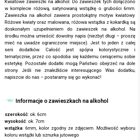
Kwiatowe zawieszki na alkohol. Do zawieszek tych dołączono
w komplecie różową, satynowaną wstążkę o grubości 6mm.
Zawieszka na alkohol zawiera prostokątny motyw kwiatowy.
Różowe kwiaty oraz malowana, różowa wstążka z kokardką są
doskonałym uzupełnieniem do zawieszek na alkohol. Na
środku można umieścić dowolny napis (niezbyt długi – proszę
mieć na uwadze ograniczone miejsce). Jest to jeden z całej
serii dodatków. Całość jest spójna kolorystycznie i
tematycznie, przez co spodoba się każdemu ceniącemu sobie
estetykę. Pozostałe dodatki mogą Państwo obejrzeć na dole
strony. Jeśli nie znaleźliście interesującego Was dodatku,
napiszcie do nas – postaramy się go wykonać!
Informacje o zawieszkach na alkohol
szerokość
: ok. 6cm
wysokość
: ok. 7cm
wstążka
: 6mm, kolor zgodny ze zdjęciem.