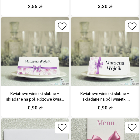
kwiatami i motywem ozdobnym.
formacie DL. Różowe kwiaty,
2,55
zł
3,30
zł
ZAP-94-09
kokardka w kolorze brudny róż i
interesujący motyw ozdobny.
ZAP-95-09
Kwiatowe winietki ślubne –
Kwiatowe winietki ślubne –
składane na pół. Różowe kwiaty
składane na pół winietki.
z malowaną, poziomą wstążką
Różowe kwiaty z malowaną,
0,90
zł
0,90
zł
pionową wstążką