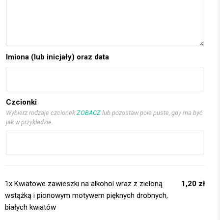
Imiona (lub inicjały) oraz data
Czcionki
Wybierz rodzaje czcionek
ZOBACZ
lub pozostaw pole puste, gdy ma być
jak w przykładzie.
1x
Kwiatowe zawieszki na alkohol wraz z zieloną
1,20 zł
wstążką i pionowym motywem pięknych drobnych,
białych kwiatów