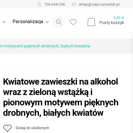
726-644-296
sklep@zaprosnaslub.pl
Blog ślubny
0,00
zł
e
Personalizacja
Pusty koszyk
wym motywem pięknych drobnych, białych kwiatów
Kwiatowe zawieszki na alkohol
wraz z zieloną wstążką i
pionowym motywem pięknych
drobnych, białych kwiatów
Dodaj do ulubionych