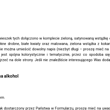
wieszek tych dołączono w komplecie zieloną, satynowaną wstążkę 
kne drobne, białe kwiaty oraz malowana, zielona wstążka z kok
nie można umieścić dowolny napis (niezbyt długi – proszę mieć na
ć jest spójna kolorystycznie i tematycznie, przez co spodoba s
eć na dole strony. Jeśli nie znaleźliście interesującego Was dod
a alkohol
em.
, jak dostarczony przez Państwa w Formularzu, proszę mieć na uwa