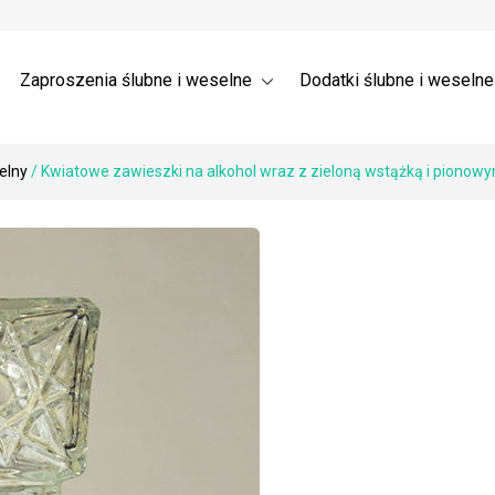
a ślubne 3D – Trójwymiarowe
Wysyłka
nia dla gości weselnych →
 ślubne z listkami
Zaproszenia ślubne i weselne
Dodatki ślubne i weseln
elny
/ Kwiatowe zawieszki na alkohol wraz z zieloną wstążką i piono