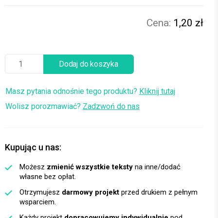
1,20 zł
Dodaj do koszyka
Masz pytania odnośnie tego produktu?
Kliknij tutaj
Wolisz porozmawiać?
Zadzwoń do nas
Kupując u nas:
Możesz
zmienić wszystkie teksty
na inne/dodać
własne bez opłat.
Otrzymujesz
darmowy projekt
przed drukiem z pełnym
wsparciem.
Każdy projekt
dopracowujemy indywidualnie
pod