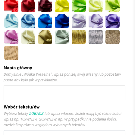
Napis główny
Domyślnie „Wódka Weselna”, wpisz poniżej swój własny lub pozostaw
puste aby było jak w przykładzie.
Wybór tekstu/ów
Wybierz teksty
ZOBACZ
lub wpisz własne. Jeżeli mają być różne ilości
wpisz np. 10xWNZ-1, 20xWNZ-2, itp. W przypadku nie podania ilości,
rozdzielimy równo względem wybranych tekstów.