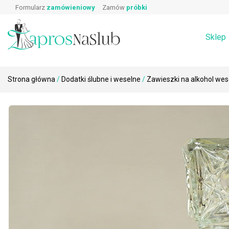
Wpisz produkt, którego szukasz:
Skip
Prawa i obowiązki gościa weselnego
Zaproszeni
Formularz
zamówieniowy
Zamów
próbki
Wierszyki o prezentach
Koperty
to
Podziękowa
Dodatki ślubne i weselne na stół →
Zaproszenia
content
Rebusy ślubne do zaproszeń
Sklep
Strona główna
/
Dodatki ślubne i weselne
/
Zawieszki na alkohol wes