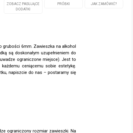
ZOBACZ PASUJĄCE
PRÓBKI
JAK ZAMÓWIĆ?
DODATKI
o grubości 6mm. Zawieszka na alkohol
ardką są doskonałym uzupełnieniem do
 uwadze ograniczone miejsce). Jest to
ię każdemu ceniącemu sobie estetykę.
atku, napiszcie do nas – postaramy się
dze ograniczony rozmiar zawieszki. Na