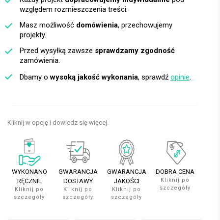
względem rozmieszczenia treści.
Masz możliwość
domówienia
, przechowujemy
projekty.
Przed wysyłką zawsze
sprawdzamy zgodność
zamówienia.
Dbamy o
wysoką jakość wykonania
, sprawdź
opinie
.
Kliknij w opcję i dowiedz się więcej.
WYKONANO
GWARANCJA
GWARANCJA
DOBRA CENA
Kliknij po
RĘCZNIE
DOSTAWY
JAKOŚCI
szczegóły
Kliknij po
Kliknij po
Kliknij po
szczegóły
szczegóły
szczegóły