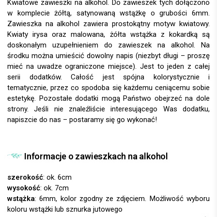
Kwiatowe zawieszki na alkohol. Do zawieszek tych dołączono
w komplecie żółtą, satynowaną wstążkę o grubości 6mm.
Zawieszka na alkohol zawiera prostokątny motyw kwiatowy.
Kwiaty irysa oraz malowana, żółta wstążka z kokardką są
doskonałym uzupełnieniem do zawieszek na alkohol. Na
środku można umieścić dowolny napis (niezbyt długi – proszę
mieć na uwadze ograniczone miejsce). Jest to jeden z całej
serii dodatków. Całość jest spójna kolorystycznie i
tematycznie, przez co spodoba się każdemu ceniącemu sobie
estetykę. Pozostałe dodatki mogą Państwo obejrzeć na dole
strony. Jeśli nie znaleźliście interesującego Was dodatku,
napiszcie do nas – postaramy się go wykonać!
Informacje o zawieszkach na alkohol
szerokość
: ok. 6cm
wysokość
: ok. 7cm
wstążka
: 6mm, kolor zgodny ze zdjęciem.