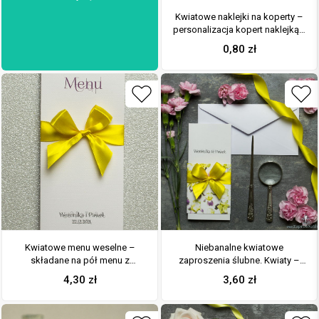
Kwiatowe naklejki na koperty –
personalizacja kopert naklejką z
kwiatami irysa
0,80
zł
Kwiatowe menu weselne –
Niebanalne kwiatowe
składane na pół menu z
zaproszenia ślubne. Kwiaty –
kwiatami irysa oraz żółtą
zółto-fioletowe irysy, żółta
4,30
zł
3,60
zł
wstążką
wstążka i wnętrze wkładane w
okładkę. ZAP-90-15