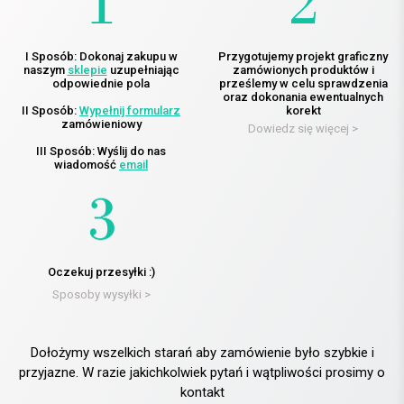
I Sposób: Dokonaj zakupu w
Przygotujemy projekt graficzny
naszym
sklepie
uzupełniając
zamówionych produktów i
odpowiednie pola
prześlemy w celu sprawdzenia
oraz dokonania ewentualnych
II Sposób:
Wypełnij formularz
korekt
zamówieniowy
Dowiedz się więcej >
III Sposób: Wyślij do nas
wiadomość
email
Oczekuj przesyłki :)
Sposoby wysyłki >
Dołożymy wszelkich starań aby zamówienie było szybkie i
przyjazne. W razie jakichkolwiek pytań i wątpliwości prosimy o
kontakt