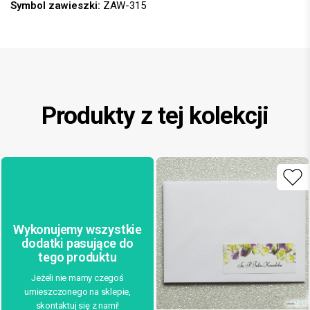
Symbol zawieszki:
ZAW-315
Produkty z tej kolekcji
Wykonujemy wszystkie
dodatki pasujące do
tego produktu
Jeżeli nie mamy czegoś
umieszczonego na sklepie,
skontaktuj się z nami!