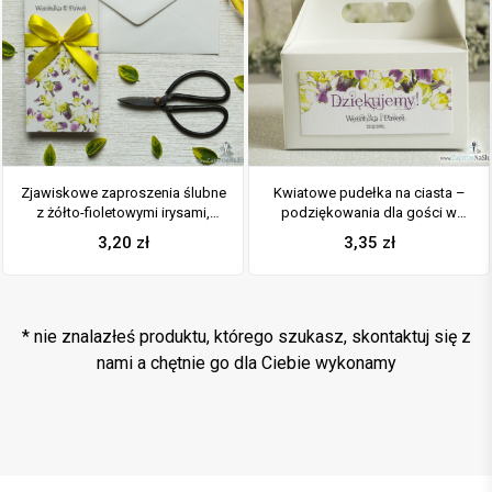
Zjawiskowe zaproszenia ślubne
Kwiatowe pudełka na ciasta –
z żółto-fioletowymi irysami,
podziękowania dla gości w
przewiązane wstążką
formie pudełek na ciasto z
3,20
zł
3,35
zł
satynowaną w kolorze żółtym.
motywem kwiatów irysów
ZAP-92-15
* nie znalazłeś produktu, którego szukasz, skontaktuj się z
nami a chętnie go dla Ciebie wykonamy