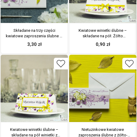
Składane na trzy części
Kwiatowe winietki ślubne –
kwiatowe zaproszenia ślubne w
składane na pół. Żółto
formacie DL. Kwiaty – żółto-
fioletowe irysy z malowaną,
3,30
zł
0,90
zł
fioletowe irysy, żółta kokardka i
poziomą wstążką
interesujący motyw ozdobny.
ZAP-95-15
Kwiatowe winietki ślubne –
Nietuzinkowe kwiatowe
składane na pół winietki z
zaproszenia ślubne z żółto-