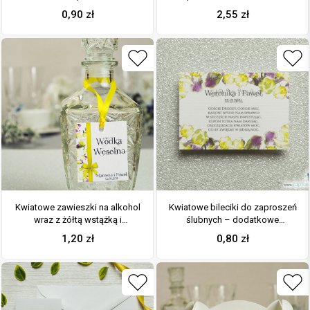
irysami, prostokątem oraz
fioletowymi irysami i motywem
0,90
zł
2,55
zł
malowaną kokardką
ozdobnym. ZAP-94-15
Kwiatowe zawieszki na alkohol
Kwiatowe bileciki do zaproszeń
wraz z żółtą wstążką i
ślubnych – dodatkowe
pionowym motywem kwiatów
karteczki władane do
1,20
zł
0,80
zł
irysów
zaproszeń z kwiatami irysa