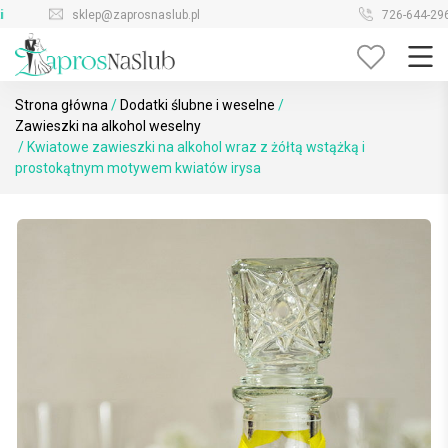
Skip
sklep@zaprosnaslub.pl
726-644-296
to
content
Strona główna
/
Dodatki ślubne i weselne
/
Zawieszki na alkohol weselny
/ Kwiatowe zawieszki na alkohol wraz z żółtą wstążką i
prostokątnym motywem kwiatów irysa