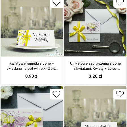
Kwiatowe winietki ślubne –
Unikatowe zaproszenia ślubne
składane na pół winietki. Żółto
z kwiatami. Kwiaty – żółto-
fioletowe irysy z malowaną,
fioletowe irysy i wstążka w
0,90
zł
3,20
zł
pionową wstążką
żółtym kolorze. ZAP-93-15