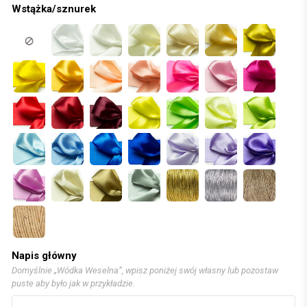
Wstążka/sznurek
Napis główny
Domyślnie „Wódka Weselna”, wpisz poniżej swój własny lub pozostaw
puste aby było jak w przykładzie.