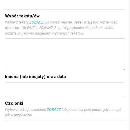
Wybór tekstu/ów
Wybierz teksty
ZOBACZ
lub wpisz własne. Jeżeli mają być różne ilości
wpisz np. 10xWNZ-1, 20xWNZ-2, itp. W przypadku nie podania ilości,
rozdzielimy równo względem wybranych tekstów.
Imiona (lub inicjały) oraz data
Czcionki
Wybierz rodzaje czcionek
ZOBACZ
lub pozostaw pole puste, gdy ma być
jak w przykładzie.