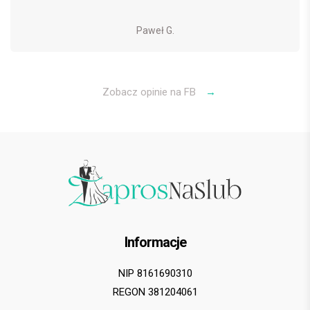
Paweł G.
Zobacz opinie na FB
→
Informacje
NIP 8161690310
REGON 381204061