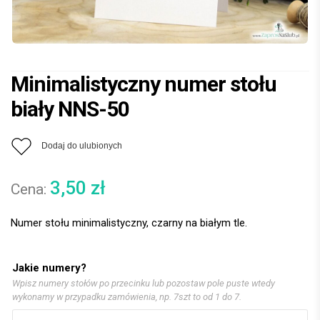
Minimalistyczny numer stołu
biały NNS-50
Dodaj do ulubionych
3,50
zł
Numer stołu minimalistyczny, czarny na białym tle.
Jakie numery?
Wpisz numery stołów po przecinku lub pozostaw pole puste wtedy
wykonamy w przypadku zamówienia, np. 7szt to od 1 do 7.