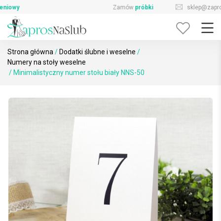
Skip
sklep@zaprosnaslub.pl
726-644-296
to
content
Strona główna
/
Dodatki ślubne i weselne
/
Numery na stoły weselne
/ Minimalistyczny numer stołu biały NNS-50