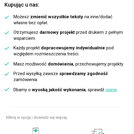
Kupując u nas:
Możesz
zmienić wszystkie teksty
na inne/dodać
własne bez opłat.
Otrzymujesz
darmowy projekt
przed drukiem z pełnym
wsparciem.
Każdy projekt
dopracowujemy indywidualnie
pod
względem rozmieszczenia treści.
Masz możliwość
domówienia
, przechowujemy projekty.
Przed wysyłką zawsze
sprawdzamy zgodność
zamówienia.
Dbamy o
wysoką jakość wykonania
, sprawdź
opinie
.
Kliknij w opcję i dowiedz się więcej.