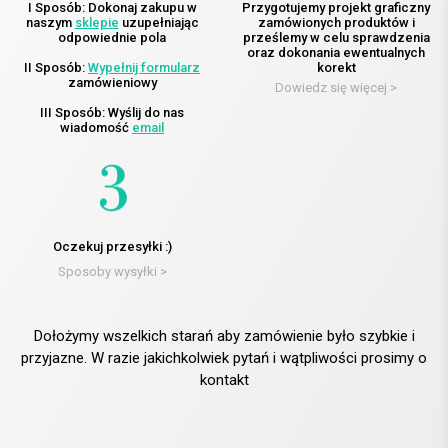
I Sposób: Dokonaj zakupu w
Przygotujemy projekt graficzny
naszym
sklepie
uzupełniając
zamówionych produktów i
odpowiednie pola
prześlemy w celu sprawdzenia
oraz dokonania ewentualnych
II Sposób:
Wypełnij formularz
korekt
zamówieniowy
Dowiedz się więcej >
III Sposób: Wyślij do nas
wiadomość
email
Oczekuj przesyłki :)
Sposoby wysyłki >
Dołożymy wszelkich starań aby zamówienie było szybkie i
przyjazne. W razie jakichkolwiek pytań i wątpliwości prosimy o
kontakt