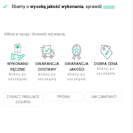
Dbamy o
wysoką jakość wykonania
, sprawdź
opinie
.
Kliknij w opcję i dowiedz się więcej.
WYKONANO
GWARANCJA
GWARANCJA
DOBRA CENA
Kliknij po
RĘCZNIE
DOSTAWY
JAKOŚCI
szczegóły
Kliknij po
Kliknij po
Kliknij po
szczegóły
szczegóły
szczegóły
ZOBACZ PASUJĄCE
PRÓBKI
JAK ZAMÓWIĆ?
DODATKI