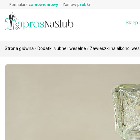
Wpisz produkt, którego szukasz:
Skip
Prawa i obowiązki gościa weselnego
Zaproszeni
Formularz
zamówieniowy
Zamów
próbki
Wierszyki o prezentach
Koperty
to
Podziękowa
Dodatki ślubne i weselne na stół →
Zaproszenia
content
Rebusy ślubne do zaproszeń
Sklep
Strona główna
/
Dodatki ślubne i weselne
/
Zawieszki na alkohol wes