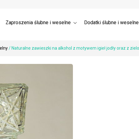
a ślubne 3D – Trójwymiarowe
Wysyłka
nia dla gości weselnych →
 ślubne z listkami
Zaproszenia ślubne i weselne
Dodatki ślubne i weseln
elny
/ Naturalne zawieszki na alkohol z motywem igieł jodły oraz z zie