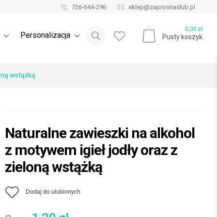
726-644-296
sklep@zaprosnaslub.pl
Blog ślubny
0,00
zł
e
Personalizacja
Pusty koszyk
loną wstążką
Naturalne zawieszki na alkohol
z motywem igieł jodły oraz z
zieloną wstążką
Dodaj do ulubionych