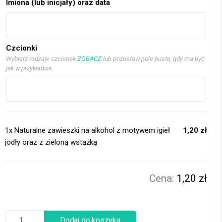
Imiona (lub inicjały) oraz data
Czcionki
Wybierz rodzaje czcionek
ZOBACZ
lub pozostaw pole puste, gdy ma być
jak w przykładzie.
1x
Naturalne zawieszki na alkohol z motywem igieł
1,20 zł
jodły oraz z zieloną wstążką
1,20 zł
Dodaj do koszyka