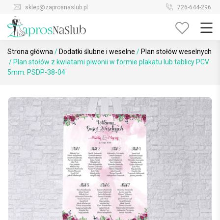
Skip
sklep@zaprosnaslub.pl
726-644-296
to
content
Strona główna
/
Dodatki ślubne i weselne
/
Plan stołów weselnych
/ Plan stołów z kwiatami piwonii w formie plakatu lub tablicy PCV
5mm. PSDP-38-04