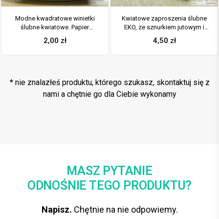
Modne kwadratowe winietki
Kwiatowe zaproszenia ślubne
ślubne kwiatowe. Papier
EKO, ze sznurkiem jutowym i
kredowy naklejony na eko,
czarno-białym motywem oraz
2,00
zł
4,50
zł
modny wzór kwiatowy w
kwiatami. Wklejane wnętrze.
czarnymi pasami i ozdobną
ZAP-38-04
czcionką, kokardka ze sznurka
jutowego, WIN-10011
* nie znalazłeś produktu, którego szukasz, skontaktuj się z
nami a chętnie go dla Ciebie wykonamy
MASZ PYTANIE
ODNOŚNIE TEGO PRODUKTU?
Napisz.
Chętnie na nie odpowiemy.