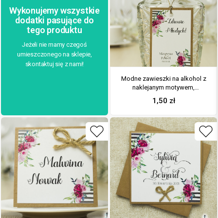
Wykonujemy wszystkie
dodatki pasujące do
tego produktu
Jeżeli nie mamy czegoś
umieszczonego na sklepie,
skontaktuj się z nami!
Modne zawieszki na alkohol z
naklejanym motywem,
sznurkiem jutowym, bardzo
1,50
zł
modnym wzorem kwiatowym –
czerwone i różowe róże oraz
czarne i białe pasy oraz
ozdobna czcionka. ZAW-10010