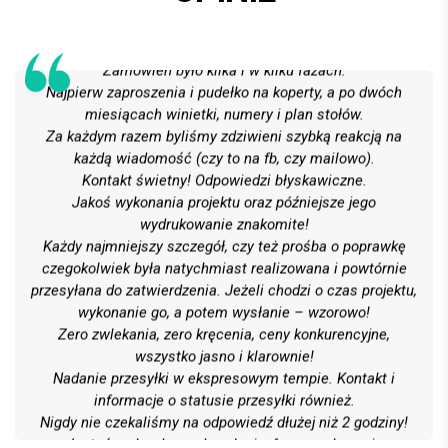
Całe usługi oceniamy wzorowo!
Na 6 z plusem!
Zamówień było kilka i w kilku fazach.
Najpierw zaproszenia i pudełko na koperty, a po dwóch
miesiącach winietki, numery i plan stołów.
Za każdym razem byliśmy zdziwieni szybką reakcją na
każdą wiadomość (czy to na fb, czy mailowo).
Kontakt świetny! Odpowiedzi błyskawiczne.
Jakoś wykonania projektu oraz późniejsze jego
wydrukowanie znakomite!
Każdy najmniejszy szczegół, czy też prośba o poprawkę
czegokolwiek była natychmiast realizowana i powtórnie
przesyłana do zatwierdzenia. Jeżeli chodzi o czas projektu,
wykonanie go, a potem wysłanie – wzorowo!
Zero zwlekania, zero kręcenia, ceny konkurencyjne,
wszystko jasno i klarownie!
Nadanie przesyłki w ekspresowym tempie. Kontakt i
informacje o statusie przesyłki również.
Nigdy nie czekaliśmy na odpowiedź dłużej niż 2 godziny!
Jesteśmy bardzo zadowoleni z formy wykonania