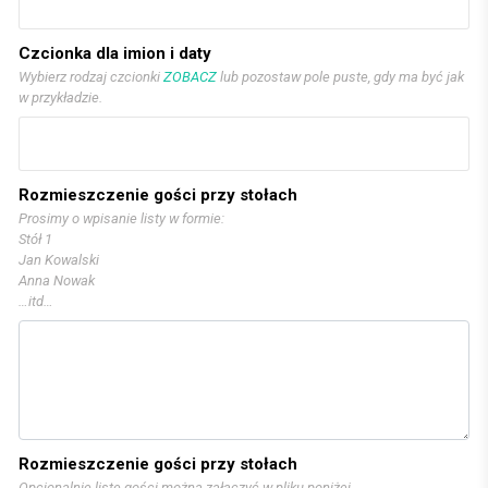
Czcionka dla imion i daty
Wybierz rodzaj czcionki
ZOBACZ
lub pozostaw pole puste, gdy ma być jak
w przykładzie.
Rozmieszczenie gości przy stołach
Prosimy o wpisanie listy w formie:
Stół 1
Jan Kowalski
Anna Nowak
…itd…
Rozmieszczenie gości przy stołach
Opcjonalnie listę gości można załączyć w pliku poniżej.