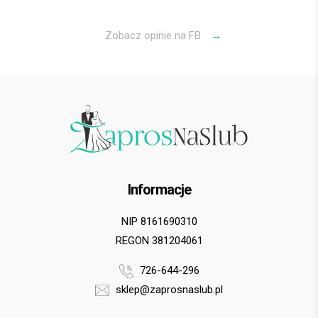
wszystkiego, obsługi klienta oraz kontaktu i kultury
Polecamy gorąco! 6 gwiazdek na 5 możliwych
Zobacz opinie na FB
→
Bartek G.
Informacje
NIP 8161690310
REGON 381204061
726-644-296
sklep@zaprosnaslub.pl