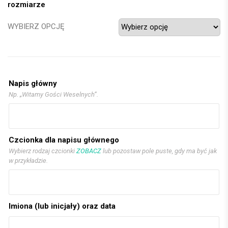
rozmiarze
WYBIERZ OPCJĘ
Napis główny
Np. „Witamy Gości Weselnych”.
Czcionka dla napisu głównego
Wybierz rodzaj czcionki
ZOBACZ
lub pozostaw pole puste, gdy ma być jak
w przykładzie.
Imiona (lub inicjały) oraz data