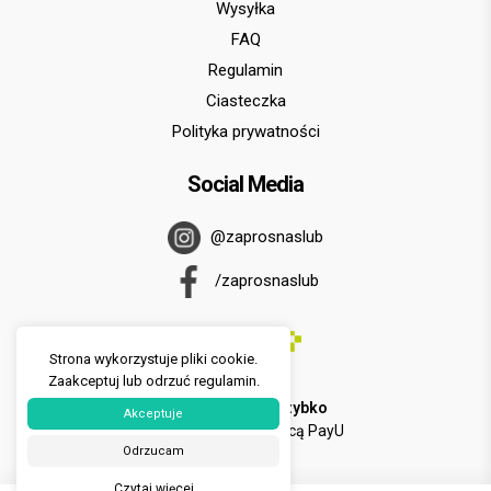
Wysyłka
FAQ
Regulamin
Ciasteczka
Polityka prywatności
Social Media
@zaprosnaslub
/zaprosnaslub
Strona wykorzystuje pliki cookie.
Zaakceptuj lub odrzuć regulamin.
U nas zapłacisz
szybko
Akceptuje
i
wygodnie
za pomocą PayU
Odrzucam
Czytaj więcej