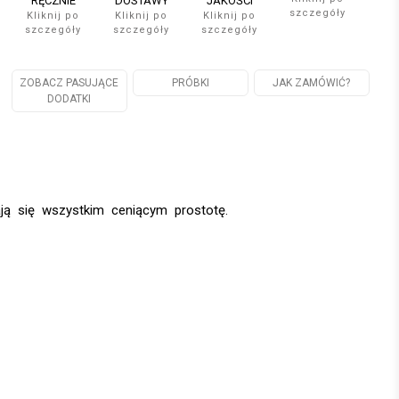
RĘCZNIE
DOSTAWY
JAKOŚCI
szczegóły
Kliknij po
Kliknij po
Kliknij po
szczegóły
szczegóły
szczegóły
ZOBACZ PASUJĄCE
PRÓBKI
JAK ZAMÓWIĆ?
DODATKI
ą się wszystkim ceniącym prostotę.