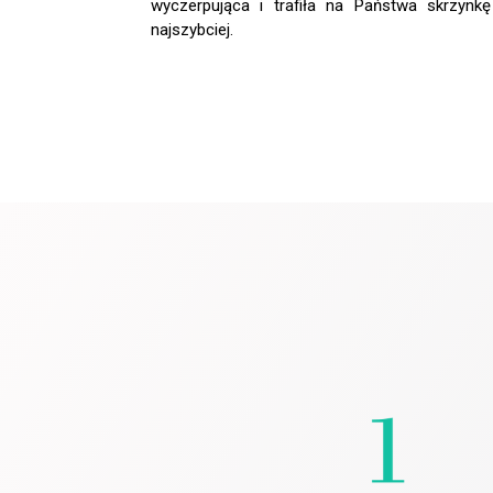
wyczerpująca i trafiła na Państwa skrzynkę
najszybciej.