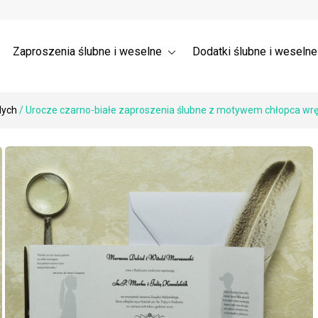
a ślubne 3D – Trójwymiarowe
Wysyłka
nia dla gości weselnych →
 ślubne z listkami
Zaproszenia ślubne i weselne
Dodatki ślubne i weseln
dych
/ Urocze czarno-białe zaproszenia ślubne z motywem chłopca wr