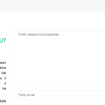
U?
masz
tków
 lub
tu z
a z
, na
była