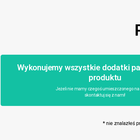
Wykonujemy wszystkie dodatki pa
produktu
Jeżeli nie mamy czegoś umieszczonego na 
skontaktuj się z nami!
* nie znalazłeś 