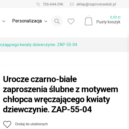
726-644-296
sklep@zaprosnaslub.pl
Blog ślubny
0,00
zł
e
Personalizacja
Pusty koszyk
ęczającego kwiaty dziewczynie. ZAP-55-04
Urocze czarno-białe
zaproszenia ślubne z motywem
chłopca wręczającego kwiaty
dziewczynie. ZAP-55-04
Dodaj do ulubionych