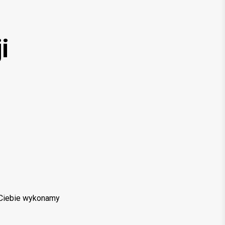
i
a Ciebie wykonamy