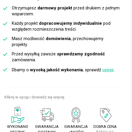
Otrzymujesz
darmowy projekt
przed drukiem z pełnym
wsparciem.
Każdy projekt
dopracowujemy indywidualnie
pod
względem rozmieszczenia treści.
Masz możliwość
domówienia
, przechowujemy
projekty.
Przed wysyłką zawsze
sprawdzamy zgodność
zamówienia.
Dbamy o
wysoką jakość wykonania
, sprawdź
opinie
.
Kliknij w opcję i dowiedz się więcej.
WYKONANO
GWARANCJA
GWARANCJA
DOBRA CENA
Kliknij po