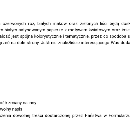
 czerwonych róż, białych maków oraz zielonych liści będą do
bym białym satynowanym papierze z motywem kwiatowym oraz imien
 Całość jest spójna kolorystycznie i tematycznie, przez co spodoba
eć na dole strony. Jeśli nie znaleźliście interesującego Was dod
wość zmiany na inny
owolny napis
czenia dowolnej treści dostarczonej przez Państwa w Formularz