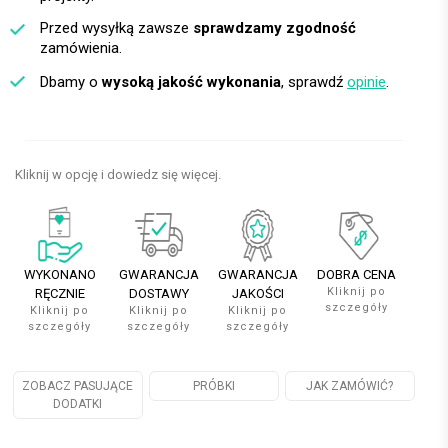
Przed wysyłką zawsze
sprawdzamy zgodność
zamówienia.
Dbamy o
wysoką jakość wykonania
, sprawdź
opinie
.
Kliknij w opcję i dowiedz się więcej.
WYKONANO
GWARANCJA
GWARANCJA
DOBRA CENA
Kliknij po
RĘCZNIE
DOSTAWY
JAKOŚCI
szczegóły
Kliknij po
Kliknij po
Kliknij po
szczegóły
szczegóły
szczegóły
ZOBACZ PASUJĄCE
PRÓBKI
JAK ZAMÓWIĆ?
DODATKI