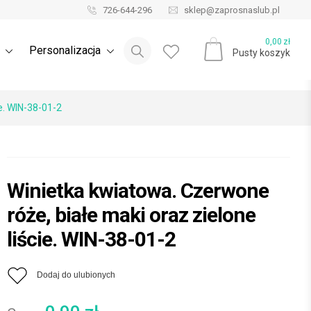
726-644-296
sklep@zaprosnaslub.pl
Blog ślubny
0,00
zł
e
Personalizacja
Pusty koszyk
e. WIN-38-01-2
Winietka kwiatowa. Czerwone
róże, białe maki oraz zielone
liście. WIN-38-01-2
Dodaj do ulubionych