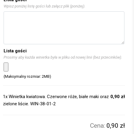
Wpisz poniżej listę gości lub załącz plik (poniżej).
Lista gości
Prosimy aby każda winietka była w pliku od nowej linii (bez przecinków).
(Maksymalny rozmiar: 2MB)
1x
Winietka kwiatowa. Czerwone róże, białe maki oraz
0,90 zł
zielone liście. WIN-38-01-2
0,90 zł