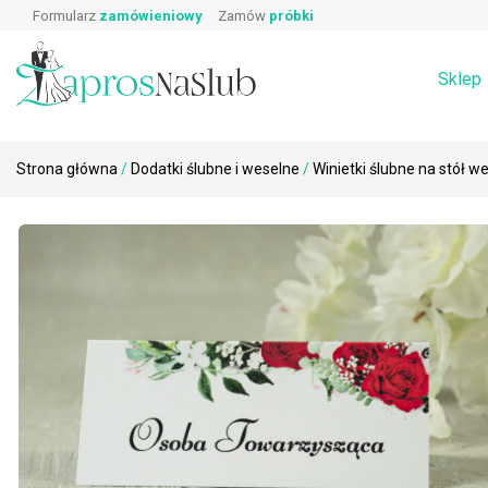
Wpisz produkt, którego szukasz:
Skip
Prawa i obowiązki gościa weselnego
Zaproszeni
Formularz
zamówieniowy
Zamów
próbki
Wierszyki o prezentach
Koperty
to
Podziękowa
Dodatki ślubne i weselne na stół →
Zaproszenia
content
Rebusy ślubne do zaproszeń
Sklep
Strona główna
/
Dodatki ślubne i weselne
/
Winietki ślubne na stół w