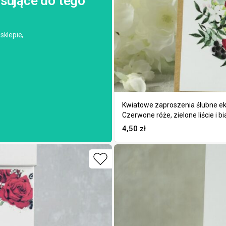
sujące do tego
sklepie,
Kwiatowe zaproszenia ślubne ek
Czerwone róże, zielone liście i 
4,50
zł