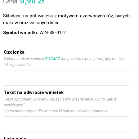
0,90
zł
Składane na pół winietki z motywem czerwonych róż, białych
maków oraz zielonych liści.
Symbol winietki:
WIN-38-01-2
Czcionka
Wybierz rodzaj czcionki
ZOBACZ
lub pozostaw pole puste, gdy ma być
jak w przykładzie.
Tekst na odwrocie winietek
Tekst opcjonalny, prosimy wpisać swój własny tekst lub np. „jak w
przykładzie”.
Opcja niedostępna dla winietek klejonych z dwóch papierów.
Lista gości