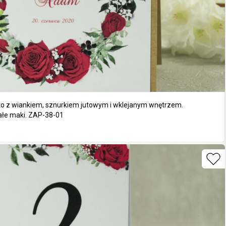
o z wiankiem, sznurkiem jutowym i wklejanym wnętrzem.
białe maki. ZAP-38-01