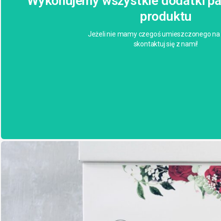
Wykonujemy wszystkie dodatki pa
produktu
Jeżeli nie mamy czegoś umieszczonego na 
skontaktuj się z nami!