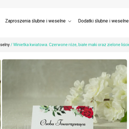
a ślubne 3D – Trójwymiarowe
Wysyłka
nia dla gości weselnych →
 ślubne z listkami
Zaproszenia ślubne i weselne
Dodatki ślubne i weseln
eselny
/ Winietka kwiatowa. Czerwone róże, białe maki oraz zielone liści