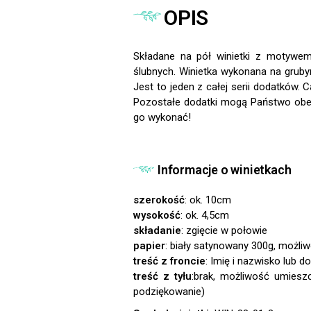
OPIS
Składane na pół winietki z motywem
ślubnych. Winietka wykonana na gru
Jest to jeden z całej serii dodatków.
Pozostałe dodatki mogą Państwo obejrz
go wykonać!
Informacje o winietkach
szerokość
: ok. 10cm
wysokość
: ok. 4,5cm
składanie
: zgięcie w połowie
papier
: biały satynowany 300g, możli
treść z froncie
: Imię i nazwisko lub d
treść z tyłu
:brak, możliwość umiesz
podziękowanie)