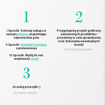
I Sposób: Dokonaj zakupu w
Przygotujemy projekt graficzny
naszym
sklepie
uzupełniając
zamówionych produktów i
odpowiednie pola
prześlemy w celu sprawdzenia
oraz dokonania ewentualnych
II Sposób:
Wypełnij formularz
korekt
zamówieniowy
Dowiedz się więcej >
III Sposób: Wyślij do nas
wiadomość
email
Oczekuj przesyłki :)
Sposoby wysyłki >