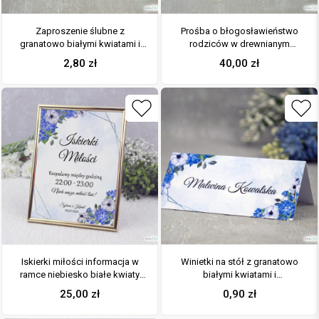
Zaproszenie ślubne z
Prośba o błogosławieństwo
granatowo białymi kwiatami i
rodziców w drewnianym
geometrycznymi liniami ZAP-41-
pudełeczku z granatowo
2,80
zł
40,00
zł
70
białymi kwiatami i
geometrycznymi liniami POB-41-
70
Iskierki miłości informacja w
Winietki na stół z granatowo
ramce niebiesko białe kwiaty
białymi kwiatami i
IMIR-41-70
geometrycznymi liniami WIN-41-
25,00
zł
0,90
zł
70