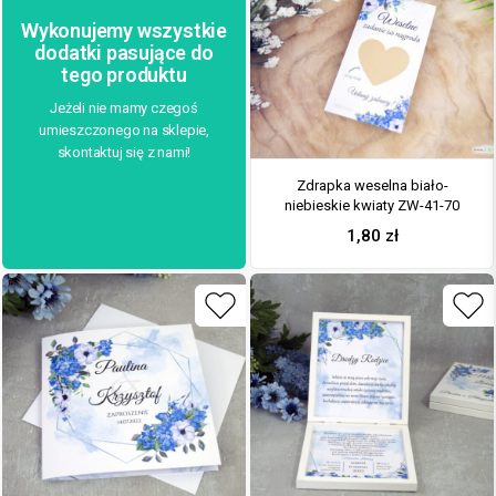
Wykonujemy wszystkie
dodatki pasujące do
tego produktu
Jeżeli nie mamy czegoś
umieszczonego na sklepie,
skontaktuj się z nami!
Zdrapka weselna biało-
niebieskie kwiaty ZW-41-70
1,80
zł