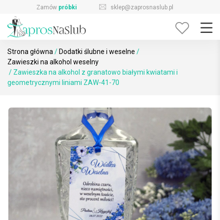
Skip
sklep@zaprosnaslub.pl
726-644-296
to
content
Strona główna
/
Dodatki ślubne i weselne
/
Zawieszki na alkohol weselny
/ Zawieszka na alkohol z granatowo białymi kwiatami i
geometrycznymi liniami ZAW-41-70