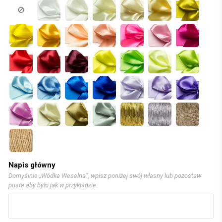
Napis główny
Domyślnie „Wódka Weselna”, wpisz poniżej swój własny lub pozostaw
puste aby było jak w przykładzie.