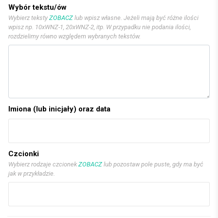
Wybór tekstu/ów
Wybierz teksty
ZOBACZ
lub wpisz własne. Jeżeli mają być różne ilości
wpisz np. 10xWNZ-1, 20xWNZ-2, itp. W przypadku nie podania ilości,
rozdzielimy równo względem wybranych tekstów.
Imiona (lub inicjały) oraz data
Czcionki
Wybierz rodzaje czcionek
ZOBACZ
lub pozostaw pole puste, gdy ma być
jak w przykładzie.