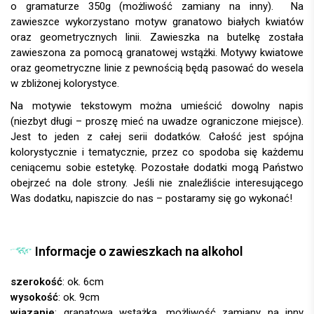
o gramaturze 350g (możliwość zamiany na inny). Na
zawieszce wykorzystano motyw granatowo białych kwiatów
oraz geometrycznych linii. Zawieszka na butelkę została
zawieszona za pomocą granatowej wstążki. Motywy kwiatowe
oraz geometryczne linie z pewnością będą pasować do wesela
w zbliżonej kolorystyce.
Na motywie tekstowym można umieścić dowolny napis
(niezbyt długi – proszę mieć na uwadze ograniczone miejsce).
Jest to jeden z całej serii dodatków. Całość jest spójna
kolorystycznie i tematycznie, przez co spodoba się każdemu
ceniącemu sobie estetykę. Pozostałe dodatki mogą Państwo
obejrzeć na dole strony. Jeśli nie znaleźliście interesującego
Was dodatku, napiszcie do nas – postaramy się go wykonać!
Informacje o zawieszkach na alkohol
szerokość
: ok. 6cm
wysokość
: ok. 9cm
wiązanie
: granatowa wstążka, możliwość zamiany na inny