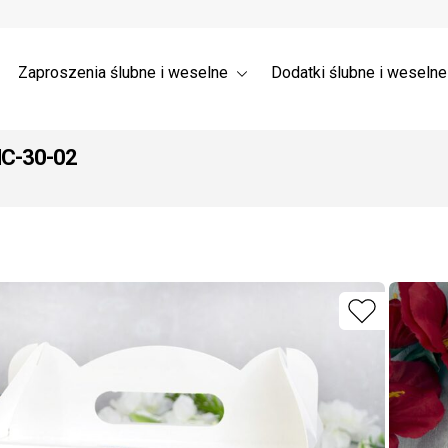
a ślubne 3D – Trójwymiarowe
Wysyłka
nia dla gości weselnych →
 ślubne z listkami
Zaproszenia ślubne i weselne
Dodatki ślubne i weseln
NC-30-02