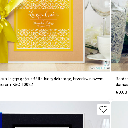
cka księga gości z żółto-białą dekoracją, brzoskwiniowym
Bardzo
ierem. KSG-10022
damask
60,0