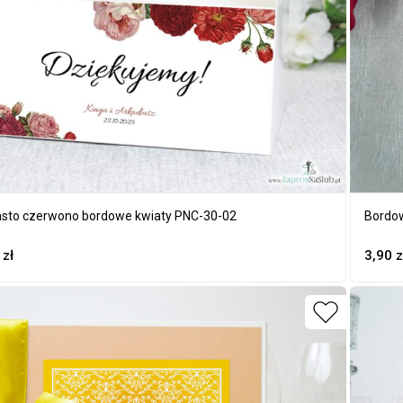
asto czerwono bordowe kwiaty PNC-30-02
Bordow
5
zł
3,90
z