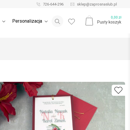
726-644-296
sklep@zaprosnaslub.pl
Blog ślubny
0,00
zł
e
Personalizacja
Pusty koszyk