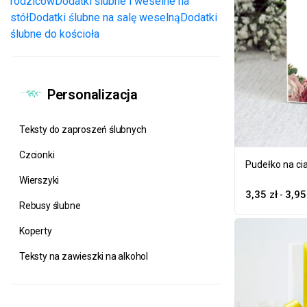
rodziców
Dodatki ślubne i weselne na
stół
Dodatki ślubne na salę weselną
Dodatki
ślubne do kościoła
Personalizacja
Teksty do zaproszeń ślubnych
Czcionki
Pudełko na ci
Wierszyki
3,35
zł
3,9
-
Rebusy ślubne
Koperty
Teksty na zawieszki na alkohol