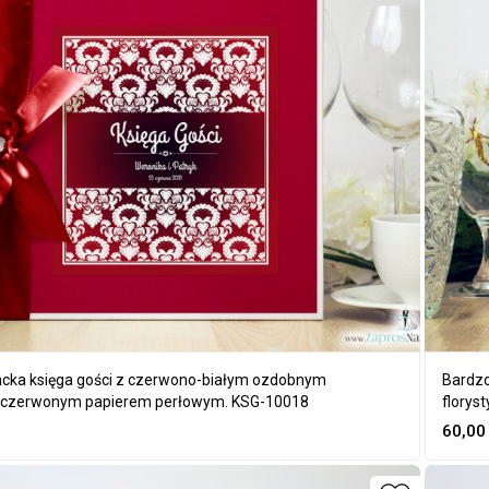
ncka księga gości z czerwono-białym ozdobnym
Bardzo
czerwonym papierem perłowym. KSG-10018
florys
60,0