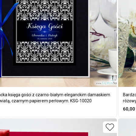
cka księga gości z czarno-białym eleganckim damaskiem
Bardzo
światą, czarnym papierem perłowym. KSG-10020
różow
60,0