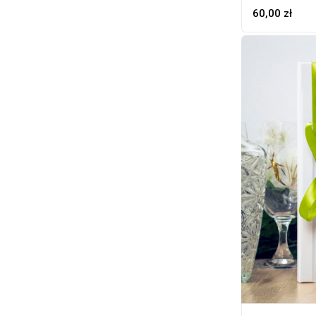
60,00
zł