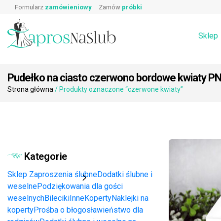
Wpisz produkt, którego szukasz:
Skip
Prawa i obowiązki gościa weselnego
Zaproszeni
Formularz
zamówieniowy
Zamów
próbki
Wierszyki o prezentach
Koperty
to
Podziękowa
Dodatki ślubne i weselne na stół →
Zaproszenia
content
Rebusy ślubne do zaproszeń
Sklep
Pudełko na ciasto czerwono bordowe kwiaty P
Strona główna
/ Produkty oznaczone “czerwone kwiaty”
Kategorie
Sklep
Zaproszenia ślubne
Dodatki ślubne i
weselne
Podziękowania dla gości
weselnych
Bileciki
Inne
Koperty
Naklejki na
koperty
Prośba o błogosławieństwo dla