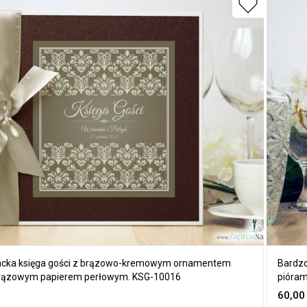
ncka księga gości z brązowo-kremowym ornamentem
Bardzo
rązowym papierem perłowym. KSG-10016
pióram
60,0