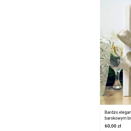
Bardzo elega
barokowym b
60,00
zł