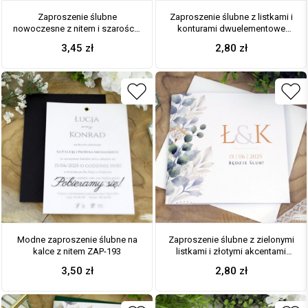
Zaproszenie ślubne
Zaproszenie ślubne z listkami i
nowoczesne z nitem i szarością
konturami dwuelementowe
ZAP-194
RSVP ZAP-155
3,45
zł
2,80
zł
Modne zaproszenie ślubne na
Zaproszenie ślubne z zielonymi
kalce z nitem ZAP-193
listkami i złotymi akcentami
ZAP-180-2
3,50
zł
2,80
zł