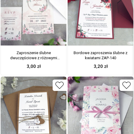
Zaproszenie ślubne
Bordowe zaproszenia ślubne z
dwuczęściowe z różowymi
kwiatami ZAP-140
kwiatami i złotą obręczą ZAP-
3,00
zł
3,20
zł
151-2