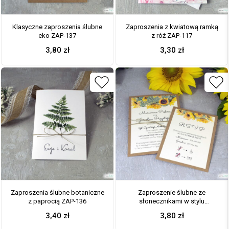
Klasyczne zaproszenia ślubne
Zaproszenia z kwiatową ramką
eko ZAP-137
z róż ZAP-117
3,80
zł
3,30
zł
Zaproszenia ślubne botaniczne
Zaproszenie ślubne ze
z paprocią ZAP-136
słonecznikami w stylu
rustykalnym na papierze eko.
3,40
zł
3,80
zł
ZAP-133-1