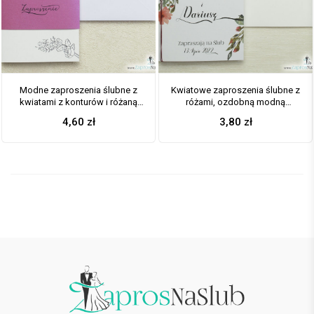
Modne zaproszenia ślubne z
Kwiatowe zaproszenia ślubne z
kwiatami z konturów i różaną
różami, ozdobną modną
opaską. ZAP-31-82
czcionką i sznurkiem
4,60
zł
3,80
zł
metalizowanym czerwonym.
ZAP-33-01