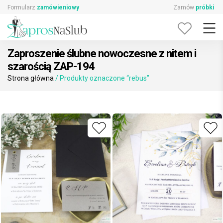
Skip
Formularz
zamówieniowy
Zamów
próbki
to
content
Zaproszenie ślubne nowoczesne z nitem i
szarością ZAP-194
Strona główna
/ Produkty oznaczone “rebus”