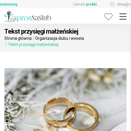
Skip
sklep@zaprosnaslub.pl
726-644-296
to
content
Tekst przysięgi małżeńskiej
Strona główna
/
Organizacja ślubu i wesela
/ Tekst przysięgi małżeńskiej