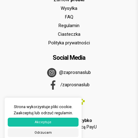
Wysyłka
FAQ
Regulamin
Ciasteczka
Polityka prywatności
Social Media
@zaprosnaslub
/zaprosnaslub
Strona wykorzystuje pliki cookie.
Zaakceptuj lub odrzuć regulamin.
U nas zapłacisz
szybko
Akceptuje
i
wygodnie
za pomocą PayU
Odrzucam