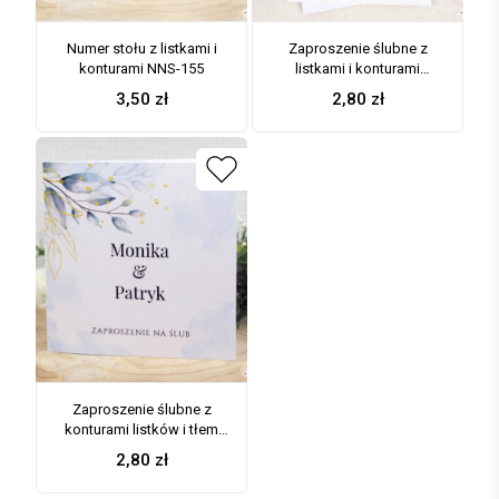
Numer stołu z listkami i
Zaproszenie ślubne z
konturami NNS-155
listkami i konturami
dwuelementowe RSVP
3,50
zł
2,80
zł
ZAP-155
Zaproszenie ślubne z
konturami listków i tłem
ZAP-155-2
2,80
zł