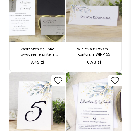
Zaproszenie ślubne
Winietka z listkami i
nowoczesne z nitem i
konturami WIN-155
szarością ZAP-194
3,45
zł
0,90
zł