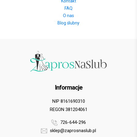
Kontakt
FAQ
O nas
Blog ślubny
Informacje
NIP 8161690310
REGON 381204061
726-644-296
sklep@zaprosnaslub.pl