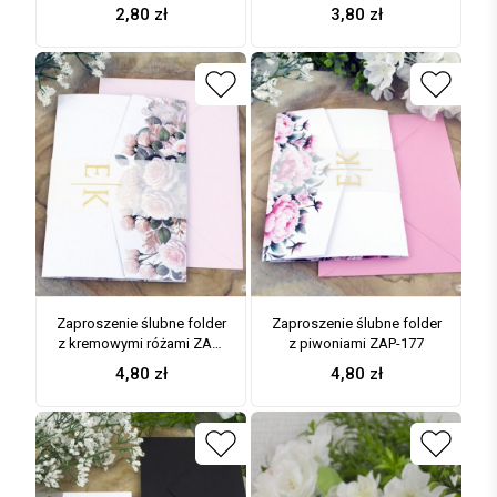
hortensji i złotymi liniami
wnętrzem ZAP-196-3
2,80
zł
3,80
zł
ZAP-41-75
Zaproszenie ślubne folder
Zaproszenie ślubne folder
z kremowymi różami ZAP-
z piwoniami ZAP-177
178
4,80
zł
4,80
zł