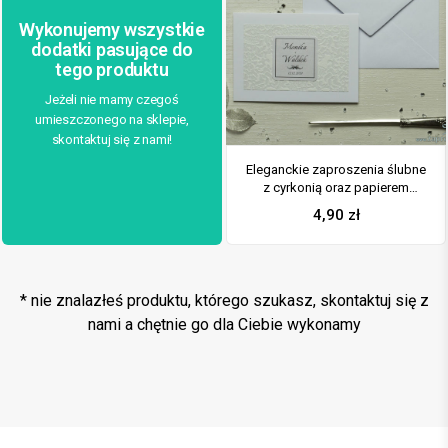
Wykonujemy wszystkie
dodatki pasujące do
tego produktu
Jeżeli nie mamy czegoś
umieszczonego na sklepie,
skontaktuj się z nami!
Eleganckie zaproszenia ślubne
z cyrkonią oraz papierem
ozdobnym przypominającym
4,90
zł
grubą kremową koronkę, na
który przyklejony jest motyw
tekstowy. ZAP-72-506
* nie znalazłeś produktu, którego szukasz, skontaktuj się z
nami a chętnie go dla Ciebie wykonamy