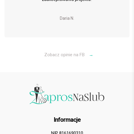
Daria N.
Zobacz opinie na FB
→
Informacje
NIP 8161690310