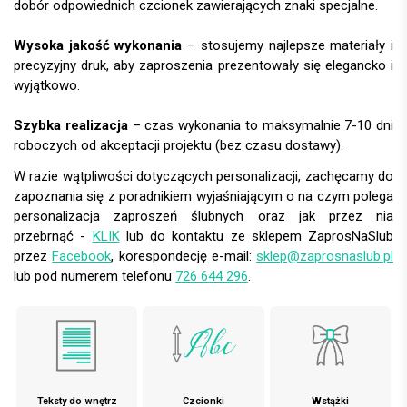
dobór odpowiednich czcionek zawierających znaki specjalne.
Wysoka jakość wykonania
– stosujemy najlepsze materiały i
precyzyjny druk, aby zaproszenia prezentowały się elegancko i
wyjątkowo.
Szybka realizacja
– czas wykonania to maksymalnie 7-10 dni
roboczych od akceptacji projektu (bez czasu dostawy).
W razie wątpliwości dotyczących personalizacji, zachęcamy do
zapoznania się z poradnikiem wyjaśniającym o na czym polega
personalizacja zaproszeń ślubnych oraz jak przez nia
przebrnąć -
KLIK
lub do kontaktu ze sklepem ZaprosNaSlub
przez
Facebook
, korespondecję e-mail:
sklep@zaprosnaslub.pl
lub pod numerem telefonu
726 644 296
.
Teksty do wnętrz
Czcionki
Wstążki