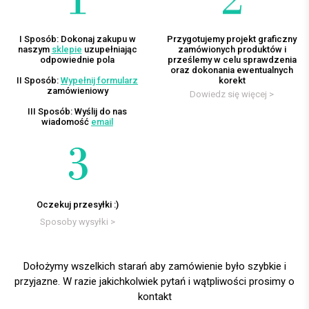
I Sposób: Dokonaj zakupu w
Przygotujemy projekt graficzny
naszym
sklepie
uzupełniając
zamówionych produktów i
odpowiednie pola
prześlemy w celu sprawdzenia
oraz dokonania ewentualnych
II Sposób:
Wypełnij formularz
korekt
zamówieniowy
Dowiedz się więcej >
III Sposób: Wyślij do nas
wiadomość
email
Oczekuj przesyłki :)
Sposoby wysyłki >
Dołożymy wszelkich starań aby zamówienie było szybkie i
przyjazne. W razie jakichkolwiek pytań i wątpliwości prosimy o
kontakt