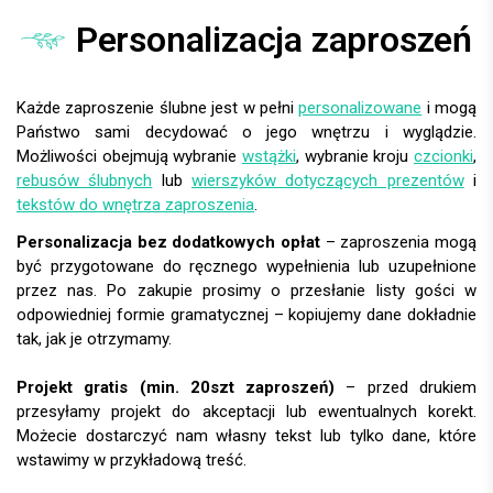
Personalizacja zaproszeń
Każde zaproszenie ślubne jest w pełni
personalizowane
i mogą
Państwo sami decydować o jego wnętrzu i wyglądzie.
Możliwości obejmują wybranie
wstążki
, wybranie kroju
czcionki
,
rebusów ślubnych
lub
wierszyków dotyczących prezentów
i
tekstów do wnętrza zaproszenia
.
Personalizacja bez dodatkowych opłat
– zaproszenia mogą
być przygotowane do ręcznego wypełnienia lub uzupełnione
przez nas. Po zakupie prosimy o przesłanie listy gości w
odpowiedniej formie gramatycznej – kopiujemy dane dokładnie
tak, jak je otrzymamy.
Projekt gratis (min. 20szt zaproszeń)
– przed drukiem
przesyłamy projekt do akceptacji lub ewentualnych korekt.
Możecie dostarczyć nam własny tekst lub tylko dane, które
wstawimy w przykładową treść.