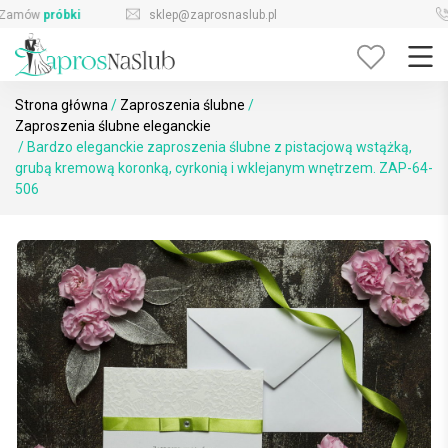
Skip
sklep@zaprosnaslub.pl
726-644-296
to
content
Strona główna
/
Zaproszenia ślubne
/
Zaproszenia ślubne eleganckie
/ Bardzo eleganckie zaproszenia ślubne z pistacjową wstążką,
grubą kremową koronką, cyrkonią i wklejanym wnętrzem. ZAP-64-
506