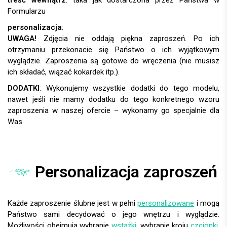
treść wewnątrz
: taka jak dostarczona przez Państwa w
Formularzu
personalizacja
:
UWAGA!
DODATKI
:
Personalizacja zaproszeń
Każde zaproszenie ślubne jest w pełni
personalizowane
i mogą
Państwo sami decydować o jego wnętrzu i wyglądzie.
Możliwości obejmują wybranie
wstążki
, wybranie kroju
czcionki
,