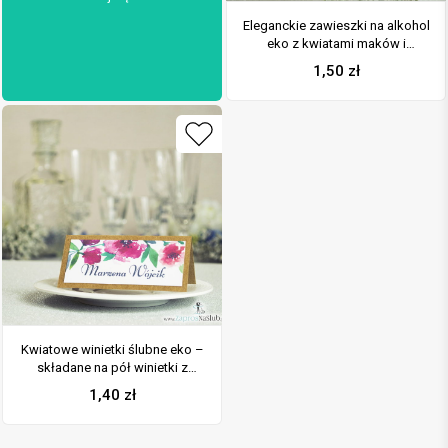
Eleganckie zawieszki na alkohol
eko z kwiatami maków i
chabrów, przyklejanym
1,50
zł
motywem tekstowym i
sznurkiem jutowym
Kwiatowe winietki ślubne eko –
składane na pół winietki z
polnymi kwiatami – makami i
1,40
zł
chabrami