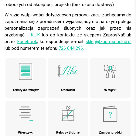
roboczych od akceptacji projektu (bez czasu dostawy).
W razie wątpliwości dotyczących personalizacji, zachęcamy do
zapoznania się z poradnikiem wyjaśniającym o na czym polega
personalizacja zaproszeń ślubnych oraz jak przez nia
przebrnąć -
KLIK
lub do kontaktu ze sklepem ZaprosNaSlub
przez
Facebook
, korespondecję e-mail:
sklep@zaprosnaslub.pl
lub pod numerem telefonu
726 644 296
.
Teksty do wnętrz
Czcionki
Wstążki
Wierszyki
Rebusy ślubne
Zamów próbki