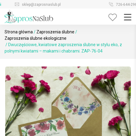
Skip
sklep@zaprosnaslub.pl
726-644-296
to
content
Strona główna
/
Zaproszenia ślubne
/
Zaproszenia ślubne ekologiczne
/ Dwuczęściowe, kwiatowe zaproszenia ślubne w stylu eko, z
polnymi kwiatami – makami i chabrami. ZAP-76-04