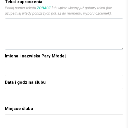
Tekst zaproszenia
Podaj numer tekstu
ZOBACZ
lub wpisz własny już gotowy tekst (nie
uzupełniaj wtedy poniższych pól, aż do momentu wyboru czcionek).
Imiona i nazwiska Pary Młodej
Data i godzina ślubu
Miejsce ślubu