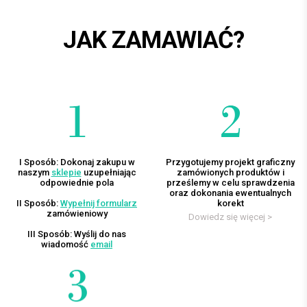
JAK ZAMAWIAĆ?
I Sposób: Dokonaj zakupu w
Przygotujemy projekt graficzny
naszym
sklepie
uzupełniając
zamówionych produktów i
odpowiednie pola
prześlemy w celu sprawdzenia
oraz dokonania ewentualnych
II Sposób:
Wypełnij formularz
korekt
zamówieniowy
Dowiedz się więcej >
III Sposób: Wyślij do nas
wiadomość
email