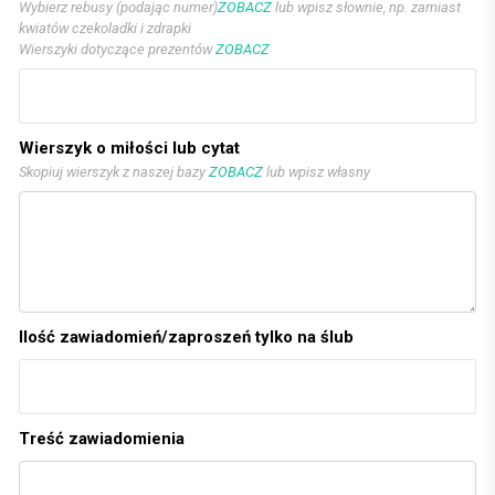
Wybierz rebusy (podając numer)
ZOBACZ
lub wpisz słownie, np. zamiast
kwiatów czekoladki i zdrapki
Wierszyki dotyczące prezentów
ZOBACZ
Wierszyk o miłości lub cytat
Skopiuj wierszyk z naszej bazy
ZOBACZ
lub wpisz własny
Ilość zawiadomień/zaproszeń tylko na ślub
Treść zawiadomienia