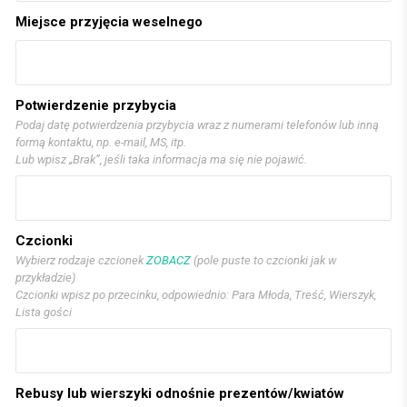
Miejsce przyjęcia weselnego
Potwierdzenie przybycia
Podaj datę potwierdzenia przybycia wraz z numerami telefonów lub inną
formą kontaktu, np. e-mail, MS, itp.
Lub wpisz „Brak”, jeśli taka informacja ma się nie pojawić.
Czcionki
Wybierz rodzaje czcionek
ZOBACZ
(pole puste to czcionki jak w
przykładzie)
Czcionki wpisz po przecinku, odpowiednio: Para Młoda, Treść, Wierszyk,
Lista gości
Rebusy lub wierszyki odnośnie prezentów/kwiatów