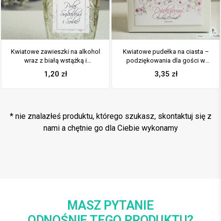
Kwiatowe zawieszki na alkohol
Kwiatowe pudełka na ciasta –
wraz z białą wstążką i
podziękowania dla gości w
prostokątnym motywem
formie pudełek na ciasto z
1,20
zł
3,35
zł
różowo-białych kwiatów
motywem różowo-białych
kwiatów
* nie znalazłeś produktu, którego szukasz, skontaktuj się z
nami a chętnie go dla Ciebie wykonamy
MASZ PYTANIE
ODNOŚNIE TEGO PRODUKTU?