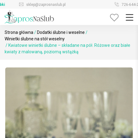
Skip
sklep@zaprosnaslub.pl
726-644-296
to
content
Strona główna
/
Dodatki ślubne i weselne
/
Winietki ślubne na stół weselny
/ Kwiatowe winietki ślubne – składane na pół. Różowe oraz białe
kwiaty z malowaną, poziomą wstążką