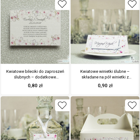
Kwiatowe bileciki do zaproszeń
Kwiatowe winietki ślubne –
ślubnych – dodatkowe
składane na pół winietki z
karteczki władane do
różowo-białymi kwiatami,
0,80
zł
0,90
zł
zaproszeń z różowo-białymi
prostokątem oraz malowaną
kwiatami
kokardką