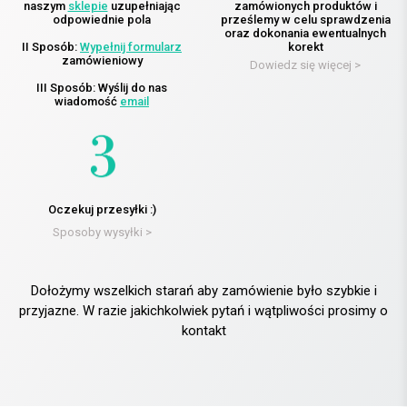
naszym
sklepie
uzupełniając
zamówionych produktów i
odpowiednie pola
prześlemy w celu sprawdzenia
oraz dokonania ewentualnych
II Sposób:
Wypełnij formularz
korekt
zamówieniowy
Dowiedz się więcej >
III Sposób: Wyślij do nas
wiadomość
email
Oczekuj przesyłki :)
Sposoby wysyłki >
Dołożymy wszelkich starań aby zamówienie było szybkie i
przyjazne. W razie jakichkolwiek pytań i wątpliwości prosimy o
kontakt