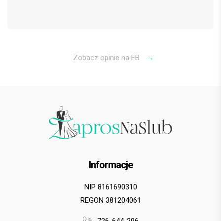
Zobacz opinie na FB
→
Informacje
NIP 8161690310
REGON 381204061