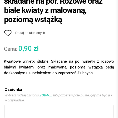
składane na pół. Różowe oraz
białe kwiaty z malowaną,
poziomą wstążką
Dodaj do ulubionych
0,90
zł
Kwiatowe winietki ślubne. Składane na pół winietki z różowo
białymi kwiatami oraz malowaną, poziomą wstążką będą
doskonałym uzupełnieniem do zaproszeń ślubnych.
Czcionka
Wybierz rodzaj czcionki
ZOBACZ
lub pozostaw pole puste, gdy ma być jak
w przykładzie.