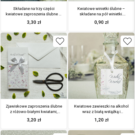
Składane na trzy części
Kwiatowe winietki ślubne –
kwiatowe zaproszenia ślubne w
składane na pół winietki.
formacie DL. Różowo-białe
Różowe oraz białe kwiaty z
3,30
zł
0,90
zł
kwiaty, biała kokardka i
malowaną, pionową wstążką
interesujący motyw ozdobny.
ZAP-95-07
Zjawiskowe zaproszenia ślubne
Kwiatowe zawieszki na alkohol
z różowo-białymi kwiatami,
wraz z białą wstążką i
przewiązane wstążką
pionowym motywem różowo-
3,20
zł
1,20
zł
satynowaną w kolorze białym.
białych kwiatów
ZAP-92-07