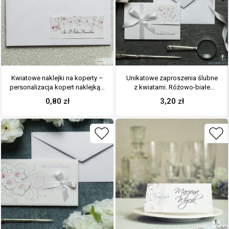
Kwiatowe naklejki na koperty –
Unikatowe zaproszenia ślubne
personalizacja kopert naklejką z
z kwiatami. Różowo-białe
różowo-białymi kwiatami
kwiaty i wstążka w białym
0,80
zł
3,20
zł
kolorze. ZAP-93-07