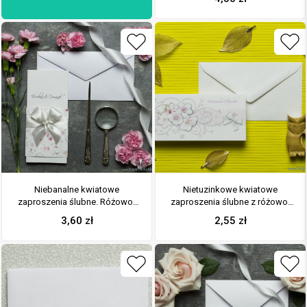
białą wstążką
Niebanalne kwiatowe
Nietuzinkowe kwiatowe
zaproszenia ślubne. Różowo-
zaproszenia ślubne z różowo-
białe kwiaty, biała wstążka i
białymi kwiatami i motywem
3,60
zł
2,55
zł
wnętrze wkładane w okładkę.
ozdobnym. ZAP-94-07
ZAP-90-07