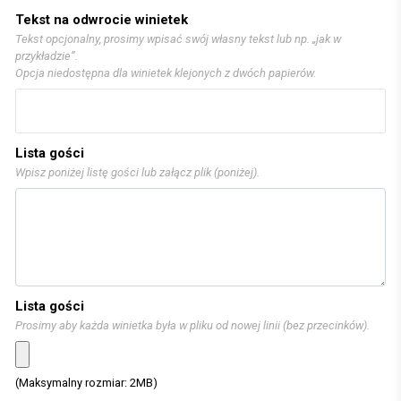
Tekst na odwrocie winietek
Tekst opcjonalny, prosimy wpisać swój własny tekst lub np. „jak w
przykładzie”.
Opcja niedostępna dla winietek klejonych z dwóch papierów.
Lista gości
Wpisz poniżej listę gości lub załącz plik (poniżej).
Lista gości
Prosimy aby każda winietka była w pliku od nowej linii (bez przecinków).
(Maksymalny rozmiar: 2MB)