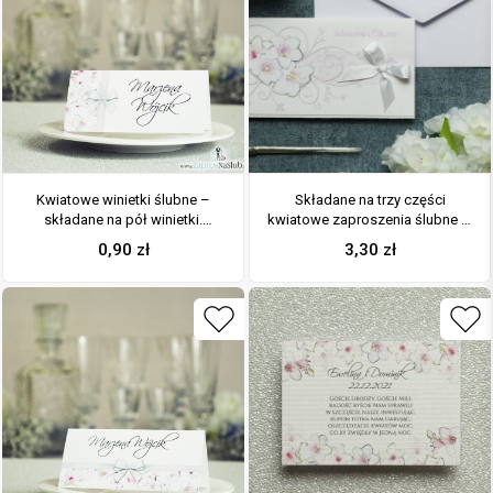
Kwiatowe winietki ślubne –
Składane na trzy części
składane na pół winietki.
kwiatowe zaproszenia ślubne w
Różowe oraz białe kwiaty z
formacie DL. Różowo-białe
0,90
zł
3,30
zł
malowaną, pionową wstążką
kwiaty, biała kokardka i
interesujący motyw ozdobny.
ZAP-95-07