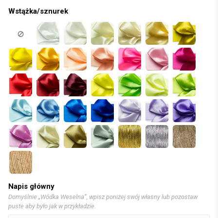
Wstążka/sznurek
Napis główny
Domyślnie „Wódka Weselna”, wpisz poniżej swój własny lub pozostaw
puste aby było jak w przykładzie.