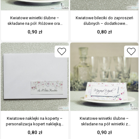
Kwiatowe winietki ślubne –
Kwiatowe bileciki do zaproszeń
składane na pół. Różowe oraz
ślubnych – dodatkowe
białe kwiaty z malowaną,
karteczki władane do
0,90
zł
0,80
zł
poziomą wstążką
zaproszeń z różowo-białymi
kwiatami
Kwiatowe naklejki na koperty –
Kwiatowe winietki ślubne –
personalizacja kopert naklejką z
składane na pół winietki z
różowo-białymi kwiatami
różowo-białymi kwiatami,
0,80
zł
0,90
zł
prostokątem oraz malowaną