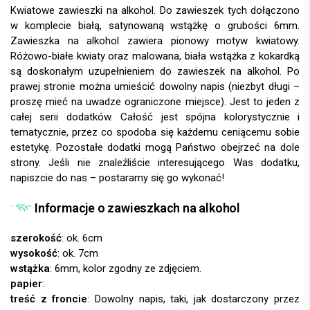
Kwiatowe zawieszki na alkohol. Do zawieszek tych dołączono
w komplecie białą, satynowaną wstążkę o grubości 6mm.
Zawieszka na alkohol zawiera pionowy motyw kwiatowy.
Różowo-białe kwiaty oraz malowana, biała wstążka z kokardką
są doskonałym uzupełnieniem do zawieszek na alkohol. Po
prawej stronie można umieścić dowolny napis (niezbyt długi –
proszę mieć na uwadze ograniczone miejsce). Jest to jeden z
całej serii dodatków. Całość jest spójna kolorystycznie i
tematycznie, przez co spodoba się każdemu ceniącemu sobie
estetykę. Pozostałe dodatki mogą Państwo obejrzeć na dole
strony. Jeśli nie znaleźliście interesującego Was dodatku,
napiszcie do nas – postaramy się go wykonać!
Informacje o zawieszkach na alkohol
szerokość
: ok. 6cm
wysokość
: ok. 7cm
wstążka
: 6mm, kolor zgodny ze zdjęciem.
papier
:
treść z froncie
: Dowolny napis, taki, jak dostarczony przez