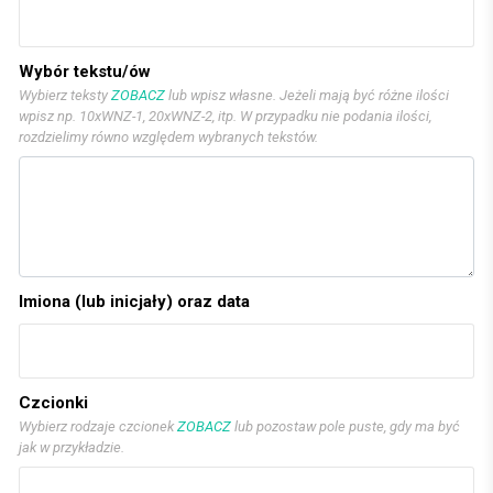
Wybór tekstu/ów
Wybierz teksty
ZOBACZ
lub wpisz własne. Jeżeli mają być różne ilości
wpisz np. 10xWNZ-1, 20xWNZ-2, itp. W przypadku nie podania ilości,
rozdzielimy równo względem wybranych tekstów.
Imiona (lub inicjały) oraz data
Czcionki
Wybierz rodzaje czcionek
ZOBACZ
lub pozostaw pole puste, gdy ma być
jak w przykładzie.