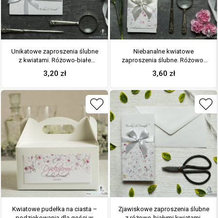
Unikatowe zaproszenia ślubne
Niebanalne kwiatowe
z kwiatami. Różowo-białe
zaproszenia ślubne. Różowo-
kwiaty i wstążka w białym
białe kwiaty, biała wstążka i
3,20
zł
3,60
zł
kolorze. ZAP-93-07
wnętrze wkładane w okładkę.
ZAP-90-07
Kwiatowe pudełka na ciasta –
Zjawiskowe zaproszenia ślubne
podziękowania dla gości w
z różowo-białymi kwiatami,