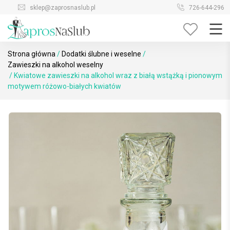
Skip
sklep@zaprosnaslub.pl
726-644-296
to
content
Strona główna
/
Dodatki ślubne i weselne
/
Zawieszki na alkohol weselny
/ Kwiatowe zawieszki na alkohol wraz z białą wstążką i pionowym
motywem różowo-białych kwiatów