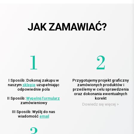
JAK ZAMAWIAĆ?
I Sposób: Dokonaj zakupu w
Przygotujemy projekt graficzny
naszym
sklepie
uzupełniając
zamówionych produktów i
odpowiednie pola
prześlemy w celu sprawdzenia
oraz dokonania ewentualnych
II Sposób:
Wypełnij formularz
korekt
zamówieniowy
Dowiedz się więcej >
III Sposób: Wyślij do nas
wiadomość
email