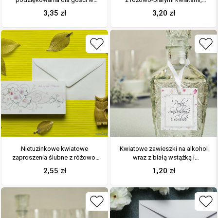
formie pudełek na ciasto z
przewiązane wstążką
3,35
zł
3,20
zł
motywem różowo-białych
satynowaną w kolorze białym.
kwiatów
ZAP-92-07
Nietuzinkowe kwiatowe
Kwiatowe zawieszki na alkohol
zaproszenia ślubne z różowo-
wraz z białą wstążką i
białymi kwiatami i motywem
prostokątnym motywem
2,55
zł
1,20
zł
ozdobnym. ZAP-94-07
różowo-białych kwiatów