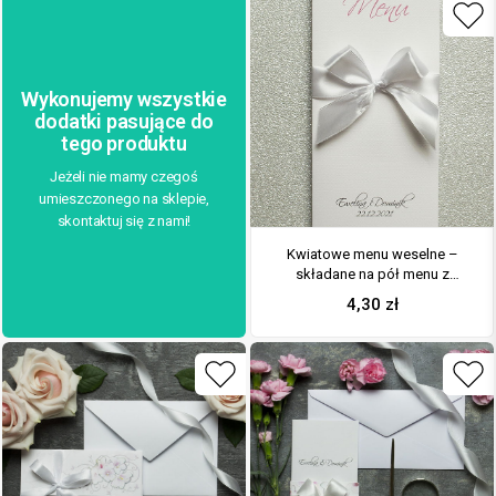
Wykonujemy wszystkie
dodatki pasujące do
tego produktu
Jeżeli nie mamy czegoś
umieszczonego na sklepie,
skontaktuj się z nami!
Kwiatowe menu weselne –
składane na pół menu z
różowo-białymi kwiatami oraz
4,30
zł
białą wstążką