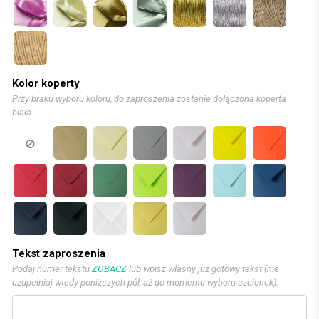
Kolor koperty
Przy braku wyboru koloru, do zaproszenia zostanie dołączona koperta
biała.
Tekst zaproszenia
Podaj numer tekstu
ZOBACZ
lub wpisz własny już gotowy tekst (nie
uzupełniaj wtedy poniższych pól, aż do momentu wyboru czcionek).