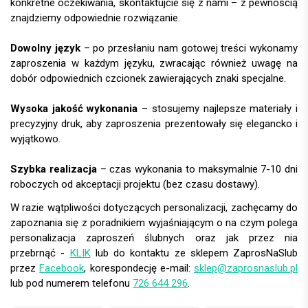
konkretne oczekiwania, skontaktujcie się z nami – z pewnością
znajdziemy odpowiednie rozwiązanie.
Dowolny język
– po przesłaniu nam gotowej treści wykonamy
zaproszenia w każdym języku, zwracając również uwagę na
dobór odpowiednich czcionek zawierających znaki specjalne.
Wysoka jakość wykonania
– stosujemy najlepsze materiały i
precyzyjny druk, aby zaproszenia prezentowały się elegancko i
wyjątkowo.
Szybka realizacja
– czas wykonania to maksymalnie 7-10 dni
roboczych od akceptacji projektu (bez czasu dostawy).
W razie wątpliwości dotyczących personalizacji, zachęcamy do
zapoznania się z poradnikiem wyjaśniającym o na czym polega
personalizacja zaproszeń ślubnych oraz jak przez nia
przebrnąć -
KLIK
lub do kontaktu ze sklepem ZaprosNaSlub
przez
Facebook
, korespondecję e-mail:
sklep@zaprosnaslub.pl
lub pod numerem telefonu
726 644 296
.