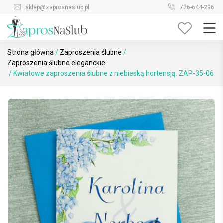
Skip
sklep@zaprosnaslub.pl
726-644-296
to
content
Strona główna
/
Zaproszenia ślubne
/
Zaproszenia ślubne eleganckie
/ Kwiatowe zaproszenia ślubne z niebieską hortensją. ZAP-35-06