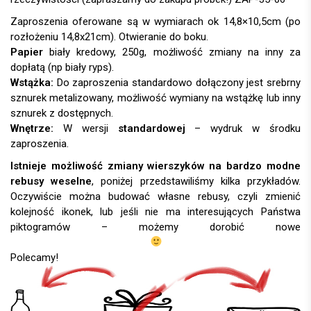
Zaproszenia oferowane są w wymiarach ok 14,8×10,5cm (po
rozłożeniu 14,8x21cm). Otwieranie do boku.
Papier
biały kredowy, 250g, możliwość zmiany na inny za
dopłatą (np biały ryps).
Wstążka:
Do zaproszenia standardowo dołączony jest srebrny
sznurek metalizowany, możliwość wymiany na wstążkę lub inny
sznurek z dostępnych.
Wnętrze:
W wersji
standardowej
– wydruk w środku
zaproszenia.
Istnieje możliwość zmiany wierszyków na bardzo modne
rebusy weselne
, poniżej przedstawiliśmy kilka przykładów.
Oczywiście można budować własne rebusy, czyli zmienić
kolejność ikonek, lub jeśli nie ma interesujących Państwa
piktogramów – możemy dorobić nowe
Polecamy!