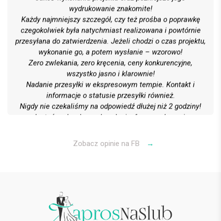
wydrukowanie znakomite!
Każdy najmniejszy szczegół, czy też prośba o poprawkę
czegokolwiek była natychmiast realizowana i powtórnie
przesyłana do zatwierdzenia. Jeżeli chodzi o czas projektu,
wykonanie go, a potem wysłanie – wzorowo!
Zero zwlekania, zero kręcenia, ceny konkurencyjne,
wszystko jasno i klarownie!
Nadanie przesyłki w ekspresowym tempie. Kontakt i
informacje o statusie przesyłki również.
Nigdy nie czekaliśmy na odpowiedź dłużej niż 2 godziny!
Jesteśmy bardzo zadowoleni z formy wykonania
wszystkiego, obsługi klienta oraz kontaktu i kultury
Polecamy gorąco! 6 gwiazdek na 5 możliwych
Zobacz opinie na FB
→
Bartek G.