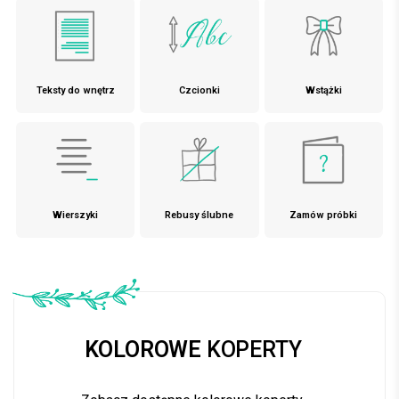
Teksty do wnętrz
Czcionki
Wstążki
Wierszyki
Rebusy ślubne
Zamów próbki
KOLOROWE
KOPERTY