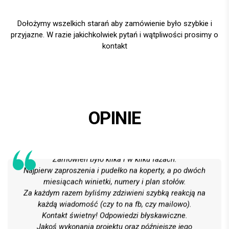
Dołożymy wszelkich starań aby zamówienie było szybkie i
przyjazne. W razie jakichkolwiek pytań i wątpliwości prosimy o
kontakt
OPINIE
Całe usługi oceniamy wzorowo!
Na 6 z plusem!
Zamówień było kilka i w kilku fazach.
Najpierw zaproszenia i pudełko na koperty, a po dwóch
miesiącach winietki, numery i plan stołów.
Za każdym razem byliśmy zdziwieni szybką reakcją na
każdą wiadomość (czy to na fb, czy mailowo).
Kontakt świetny! Odpowiedzi błyskawiczne.
Jakoś wykonania projektu oraz późniejsze jego