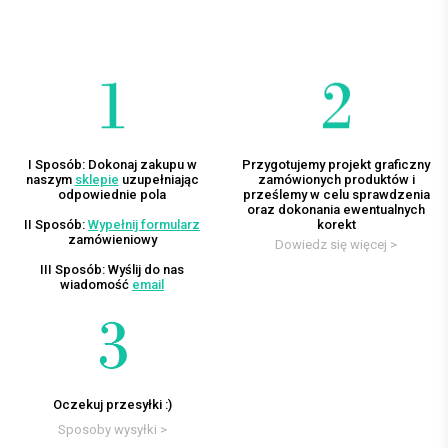
I Sposób: Dokonaj zakupu w
Przygotujemy projekt graficzny
naszym
sklepie
uzupełniając
zamówionych produktów i
odpowiednie pola
prześlemy w celu sprawdzenia
oraz dokonania ewentualnych
II Sposób:
Wypełnij formularz
korekt
zamówieniowy
Dowiedz się więcej >
III Sposób: Wyślij do nas
wiadomość
email
Oczekuj przesyłki :)
Sposoby wysyłki >