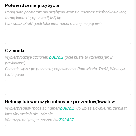
Potwierdzenie przybycia
Podaj datę potwierdzenia przybycia wraz z numerami telefonów lub inną
formą kontaktu, np. e-mail, MS, itp.
Lub wpisz „Brak”, jeśli taka informacja ma się nie pojawić.
Czcionki
Wybierz rodzaje czcionek
ZOBACZ
(pole puste to czcionki jak w
przykładzie)
Czcionki wpisz po przecinku, odpowiednio: Para Młoda, Treść, Wierszyk,
Lista gości
Rebusy lub wierszyki odnośnie prezentów/kwiatów
Wybierz rebusy (podając numer)
ZOBACZ
lub wpisz słownie, np. zamiast
kwiatów czekoladki i zdrapki
Wierszyki dotyczące prezentów
ZOBACZ