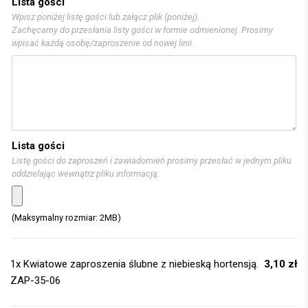
Lista gości
Wpisz poniżej listę gości lub załącz plik (poniżej).
Zachęcamy do przesłania listy gości w formie odmienionej. Prosimy
wpisać każdą osobę/zaproszenie od nowej linii.
Lista gości
Listę gości do zaproszeń i zawiadomień prosimy przesłać w jednym pliku
oddzielając wewnątrz pliku informacją.
(Maksymalny rozmiar: 2MB)
1x
Kwiatowe zaproszenia ślubne z niebieską hortensją.
3,10 zł
ZAP-35-06