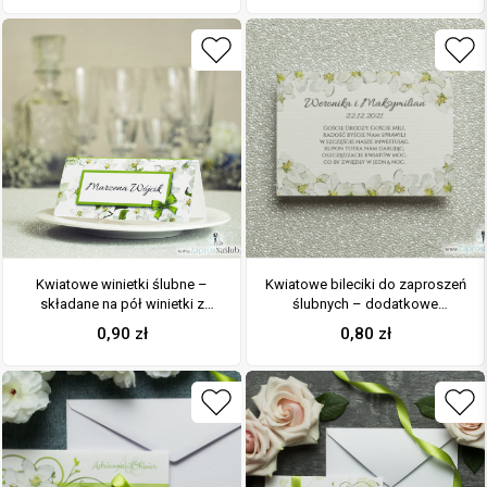
Kwiatowe winietki ślubne –
Kwiatowe bileciki do zaproszeń
składane na pół winietki z
ślubnych – dodatkowe
kwiatami jabłoni, prostokątem
karteczki władane do
0,90
zł
0,80
zł
oraz malowaną kokardką
zaproszeń z kwiatami jabłoni