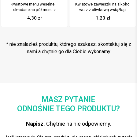
Kwiatowe menu weselne –
Kwiatowe zawieszki na alkohol
składane na pół menu z
wraz z oliwkową wstążką i
kwiatami jabłoni oraz zieloną
pionowym motywem kwiatów
4,30
zł
1,20
zł
wstążką
jabłoni
* nie znalazłeś produktu, którego szukasz, skontaktuj się z
nami a chętnie go dla Ciebie wykonamy
MASZ PYTANIE
ODNOŚNIE TEGO PRODUKTU?
Napisz.
Chętnie na nie odpowiemy.