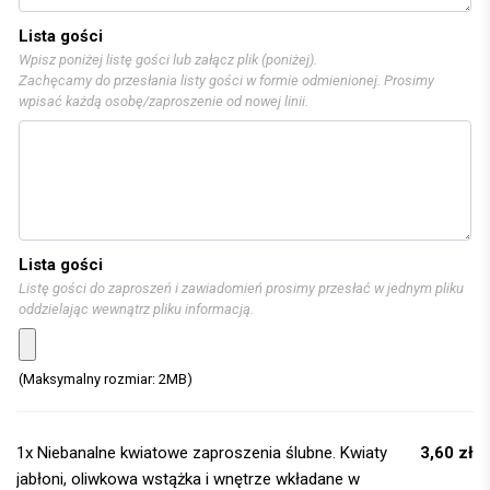
Lista gości
Wpisz poniżej listę gości lub załącz plik (poniżej).
Zachęcamy do przesłania listy gości w formie odmienionej. Prosimy
wpisać każdą osobę/zaproszenie od nowej linii.
Lista gości
Listę gości do zaproszeń i zawiadomień prosimy przesłać w jednym pliku
oddzielając wewnątrz pliku informacją.
(Maksymalny rozmiar: 2MB)
1x
Niebanalne kwiatowe zaproszenia ślubne. Kwiaty
3,60 zł
jabłoni, oliwkowa wstążka i wnętrze wkładane w