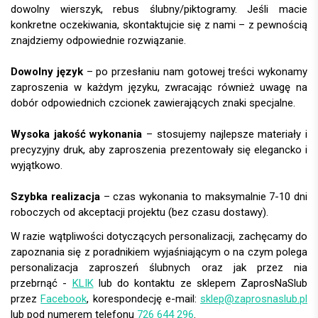
dowolny wierszyk, rebus ślubny/piktogramy. Jeśli macie
konkretne oczekiwania, skontaktujcie się z nami – z pewnością
znajdziemy odpowiednie rozwiązanie.
Dowolny język
– po przesłaniu nam gotowej treści wykonamy
zaproszenia w każdym języku, zwracając również uwagę na
dobór odpowiednich czcionek zawierających znaki specjalne.
Wysoka jakość wykonania
– stosujemy najlepsze materiały i
precyzyjny druk, aby zaproszenia prezentowały się elegancko i
wyjątkowo.
Szybka realizacja
– czas wykonania to maksymalnie 7-10 dni
roboczych od akceptacji projektu (bez czasu dostawy).
W razie wątpliwości dotyczących personalizacji, zachęcamy do
zapoznania się z poradnikiem wyjaśniającym o na czym polega
personalizacja zaproszeń ślubnych oraz jak przez nia
przebrnąć -
KLIK
lub do kontaktu ze sklepem ZaprosNaSlub
przez
Facebook
, korespondecję e-mail:
sklep@zaprosnaslub.pl
lub pod numerem telefonu
726 644 296
.