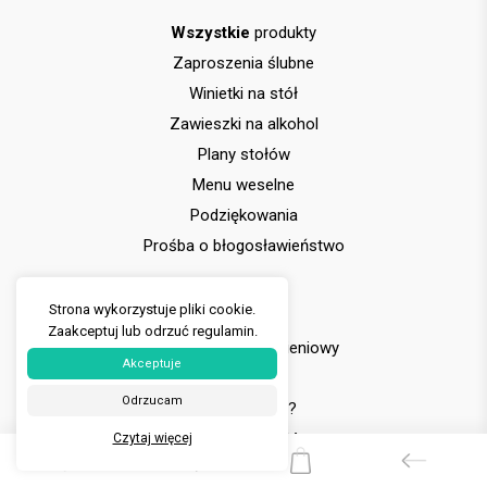
Wszystkie
produkty
Zaproszenia ślubne
Winietki na stół
Zawieszki na alkohol
Plany stołów
Menu weselne
Podziękowania
Prośba o błogosławieństwo
Inne
Strona wykorzystuje pliki cookie.
Zaakceptuj lub odrzuć regulamin.
Formularz
zamówieniowy
Akceptuje
Kontakt
Odrzucam
Jak
zamówić?
Zamów
próbki
Czytaj więcej
Wysyłka