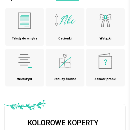
Teksty do wnętrz
Czcionki
Wstążki
Wierszyki
Rebusy ślubne
Zamów próbki
KOLOROWE
KOPERTY