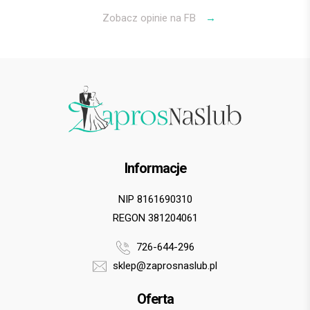
Zobacz opinie na FB
→
Informacje
NIP 8161690310
REGON 381204061
726-644-296
sklep@zaprosnaslub.pl
Oferta