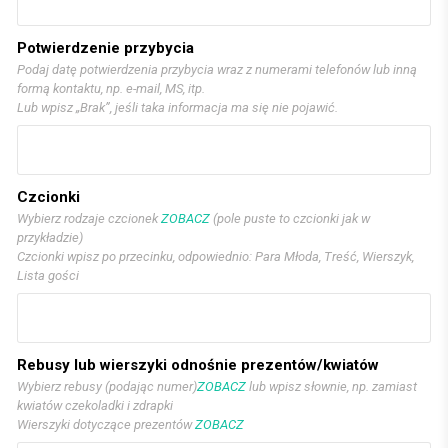
Potwierdzenie przybycia
Podaj datę potwierdzenia przybycia wraz z numerami telefonów lub inną
formą kontaktu, np. e-mail, MS, itp.
Lub wpisz „Brak”, jeśli taka informacja ma się nie pojawić.
Czcionki
Wybierz rodzaje czcionek
ZOBACZ
(pole puste to czcionki jak w
przykładzie)
Czcionki wpisz po przecinku, odpowiednio: Para Młoda, Treść, Wierszyk,
Lista gości
Rebusy lub wierszyki odnośnie prezentów/kwiatów
Wybierz rebusy (podając numer)
ZOBACZ
lub wpisz słownie, np. zamiast
kwiatów czekoladki i zdrapki
Wierszyki dotyczące prezentów
ZOBACZ