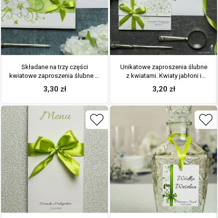
Składane na trzy części
Unikatowe zaproszenia ślubne
kwiatowe zaproszenia ślubne w
z kwiatami. Kwiaty jabłoni i
formacie DL. Kwiaty jabłoni,
wstążka w oliwkowym kolorze.
3,30
zł
3,20
zł
oliwkowa kokardka i
ZAP-93-01
interesujący motyw ozdobny.
ZAP-95-01