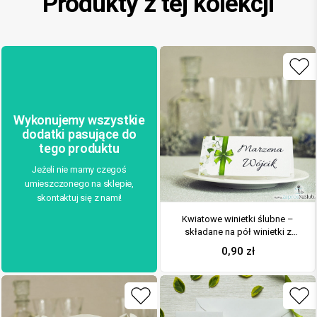
Produkty z tej kolekcji
Wykonujemy wszystkie
dodatki pasujące do
tego produktu
Jeżeli nie mamy czegoś
umieszczonego na sklepie,
skontaktuj się z nami!
Kwiatowe winietki ślubne –
składane na pół winietki z
kwiatami jabłoni oraz
0,90
zł
malowaną, pionową wstążką