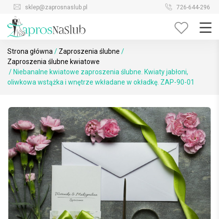
Skip
sklep@zaprosnaslub.pl
726-644-296
to
content
Strona główna
/
Zaproszenia ślubne
/
Zaproszenia ślubne kwiatowe
/ Niebanalne kwiatowe zaproszenia ślubne. Kwiaty jabłoni,
oliwkowa wstążka i wnętrze wkładane w okładkę. ZAP-90-01