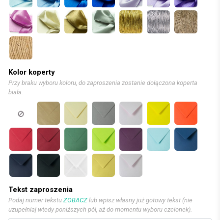
Kolor koperty
Przy braku wyboru koloru, do zaproszenia zostanie dołączona koperta
biała.
Tekst zaproszenia
Podaj numer tekstu
ZOBACZ
lub wpisz własny już gotowy tekst (nie
uzupełniaj wtedy poniższych pól, aż do momentu wyboru czcionek).