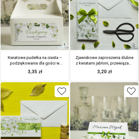
Kwiatowe pudełka na ciasta –
Zjawiskowe zaproszenia ślubne
podziękowania dla gości w
z kwiatami jabłoni, przewiązane
formie pudełek na ciasto z
wstążką satynowaną w kolorze
3,35
zł
3,20
zł
motywem kwiatów jabłoni
oliwkowym. ZAP-92-01