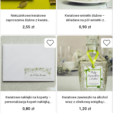
Nietuzinkowe kwiatowe
Kwiatowe winietki ślubne –
zaproszenia ślubne z kwiatami
składane na pół winietki z
jabłoni i motywem ozdobnym.
kwiatami jabłoni oraz
2,55
zł
0,90
zł
ZAP-94-01
malowaną, poziomą wstążką
Kwiatowe naklejki na koperty –
Kwiatowe zawieszki na alkohol
personalizacja kopert naklejką z
wraz z oliwkową wstążką i
kwiatami jabłoni
prostokątnym motywem
0,80
zł
1,20
zł
kwiatów jabłoni