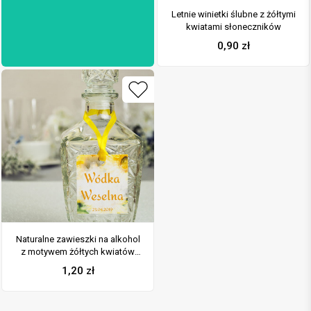
Letnie winietki ślubne z żółtymi
kwiatami słoneczników
0,90
zł
Naturalne zawieszki na alkohol
z motywem żółtych kwiatów
słonecznika oraz z żółtą
1,20
zł
wstążką