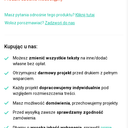
Masz pytania odnośnie tego produktu?
Kliknij tutaj
Wolisz porozmawiać?
Zadzwoń do nas
Kupując u nas:
Możesz
zmienić wszystkie teksty
na inne/dodać
własne bez opłat.
Otrzymujesz
darmowy projekt
przed drukiem z pełnym
wsparciem.
Każdy projekt
dopracowujemy indywidualnie
pod
względem rozmieszczenia treści.
Masz możliwość
domówienia
, przechowujemy projekty.
Przed wysyłką zawsze
sprawdzamy zgodność
zamówienia.
Dbamy o
wysoką jakość wykonania
, sprawdź
opinie
.