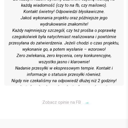
każdą wiadomość (czy to na fb, czy mailowo).
Kontakt świetny! Odpowiedzi błyskawiczne.
Jakoś wykonania projektu oraz późniejsze jego
wydrukowanie znakomite!
Każdy najmniejszy szczegół, czy też prośba o poprawkę
czegokolwiek była natychmiast realizowana i powtórnie
przesyłana do zatwierdzenia. Jeżeli chodzi o czas projektu,
wykonanie go, a potem wysłanie – wzorowo!
Zero zwlekania, zero kręcenia, ceny konkurencyjne,
wszystko jasno i klarownie!
Nadanie przesyłki w ekspresowym tempie. Kontakt i
informacje o statusie przesyłki również.
Nigdy nie czekaliśmy na odpowiedź dłużej niż 2 godziny!
Jesteśmy bardzo zadowoleni z formy wykonania
wszystkiego, obsługi klienta oraz kontaktu i kultury
Polecamy gorąco! 6 gwiazdek na 5 możliwych
Zobacz opinie na FB
→
Bartek G.