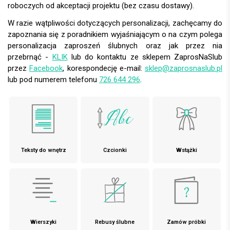
roboczych od akceptacji projektu (bez czasu dostawy).
W razie wątpliwości dotyczących personalizacji, zachęcamy do
zapoznania się z poradnikiem wyjaśniającym o na czym polega
personalizacja zaproszeń ślubnych oraz jak przez nia
przebrnąć -
KLIK
lub do kontaktu ze sklepem ZaprosNaSlub
przez
Facebook
, korespondecję e-mail:
sklep@zaprosnaslub.pl
lub pod numerem telefonu
726 644 296
.
Teksty do wnętrz
Czcionki
Wstążki
Wierszyki
Rebusy ślubne
Zamów próbki