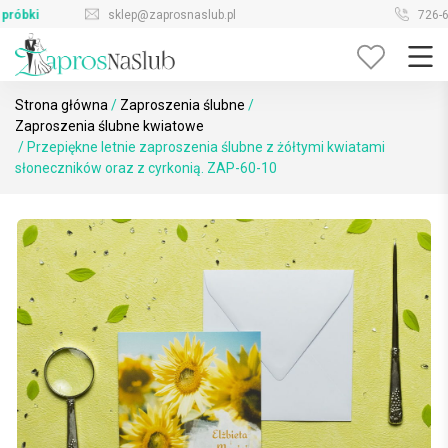
Skip
sklep@zaprosnaslub.pl
726-644-296
to
content
Strona główna
/
Zaproszenia ślubne
/
Zaproszenia ślubne kwiatowe
/ Przepiękne letnie zaproszenia ślubne z żółtymi kwiatami
słoneczników oraz z cyrkonią. ZAP-60-10