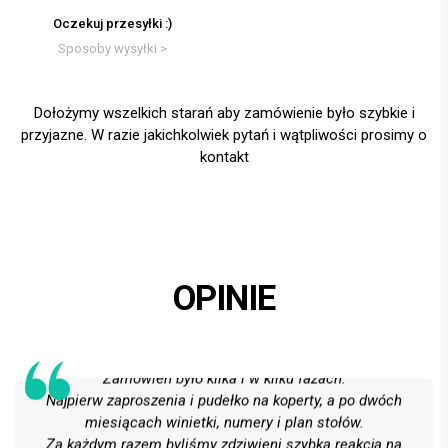
Oczekuj przesyłki :)
Sposoby wysyłki >
Dołożymy wszelkich starań aby zamówienie było szybkie i
przyjazne. W razie jakichkolwiek pytań i wątpliwości prosimy o
kontakt
OPINIE
Całe usługi oceniamy wzorowo!
Na 6 z plusem!
Zamówień było kilka i w kilku fazach.
Najpierw zaproszenia i pudełko na koperty, a po dwóch
miesiącach winietki, numery i plan stołów.
Za każdym razem byliśmy zdziwieni szybką reakcją na