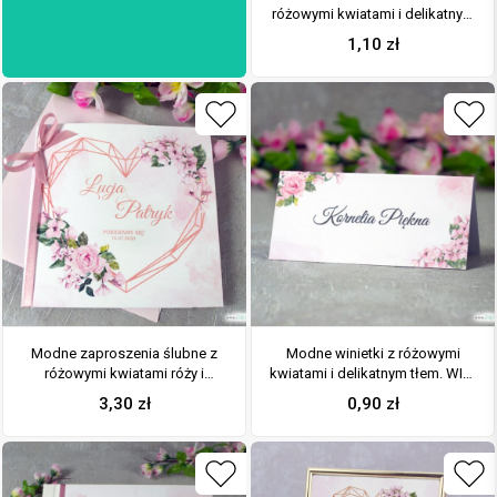
różowymi kwiatami i delikatnym
tłem. ZAW-41-23
1,10
zł
Modne zaproszenia ślubne z
Modne winietki z różowymi
różowymi kwiatami róży i
kwiatami i delikatnym tłem. WIN-
geometrycznym sercem. ZAP-
41-23
3,30
zł
0,90
zł
41-23