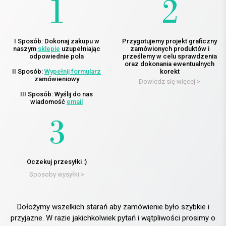
I Sposób: Dokonaj zakupu w
Przygotujemy projekt graficzny
naszym
sklepie
uzupełniając
zamówionych produktów i
odpowiednie pola
prześlemy w celu sprawdzenia
oraz dokonania ewentualnych
II Sposób:
Wypełnij formularz
korekt
zamówieniowy
Dowiedz się więcej >
III Sposób: Wyślij do nas
wiadomość
email
Oczekuj przesyłki :)
Sposoby wysyłki >
Dołożymy wszelkich starań aby zamówienie było szybkie i
przyjazne. W razie jakichkolwiek pytań i wątpliwości prosimy o