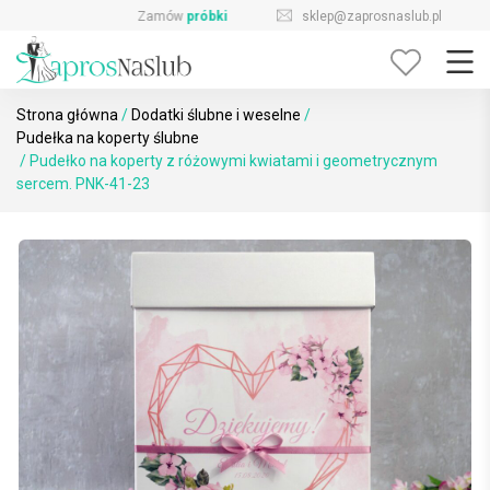
Skip
sklep@zaprosnaslub.pl
726-644-296
to
content
Strona główna
/
Dodatki ślubne i weselne
/
Pudełka na koperty ślubne
/ Pudełko na koperty z różowymi kwiatami i geometrycznym
sercem. PNK-41-23