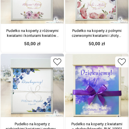
Pudełko na koperty z różowymi
Pudełko na koperty z polnymi
kwiatami i konturami kwiatów i
czerwonymi kwiatami i złotym
złotym sznurkiem
sznurkiem metalizowanym. PUK-
50,00
zł
50,00
zł
metalizowanym. PUK-10005
10004
Pudełko na koperty z
Pudełko na koperty z kwiatami
niebieskimi kwiatami i srebrnym
– chabry/bławatki. PUK-10001