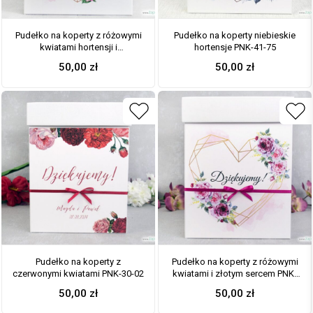
Pudełko na koperty z różowymi
Pudełko na koperty niebieskie
kwiatami hortensji i
hortensje PNK-41-75
geometrycznym sercem. PNK-
50,00
zł
50,00
zł
41-25
Pudełko na koperty z
Pudełko na koperty z różowymi
czerwonymi kwiatami PNK-30-02
kwiatami i złotym sercem PNK-
41-30
50,00
zł
50,00
zł