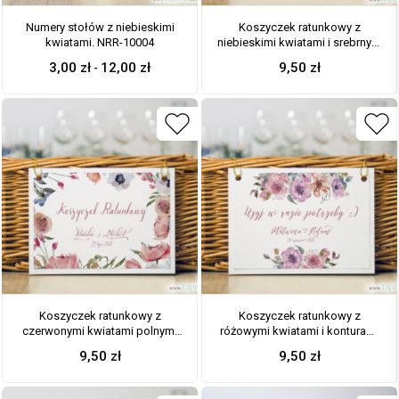
Numery stołów z niebieskimi
Koszyczek ratunkowy z
kwiatami. NRR-10004
niebieskimi kwiatami i srebrnym
sznurkiem. KOS-10004
3,00
zł
12,00
zł
9,50
zł
-
Koszyczek ratunkowy z
Koszyczek ratunkowy z
czerwonymi kwiatami polnymi
różowymi kwiatami i konturami
oraz złotym sznurkiem. KOS-
kwiatów oraz złotym sznurkiem.
9,50
zł
9,50
zł
10003
KOS-10002