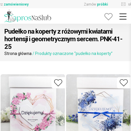
Skip
sklep@zaprosnaslub.pl
726-644-296
to
content
Pudełko na koperty z różowymi kwiatami
hortensji i geometrycznym sercem. PNK-41-
25
Strona główna
/ Produkty oznaczone “pudełko na koperty”