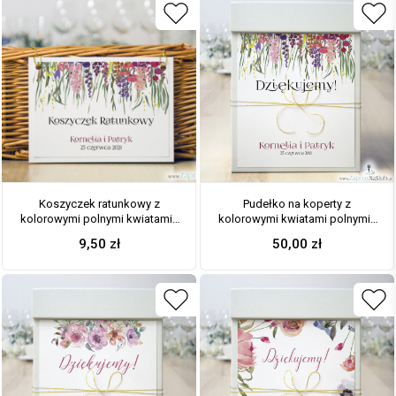
Koszyczek ratunkowy z
Pudełko na koperty z
kolorowymi polnymi kwiatami i
kolorowymi kwiatami polnymi i
zieloną trawą oraz złotym
zieloną trawą oraz złotym
9,50
zł
50,00
zł
sznurkiem. KOS-10001
sznurkiem metalizowanym. PUK-
10006