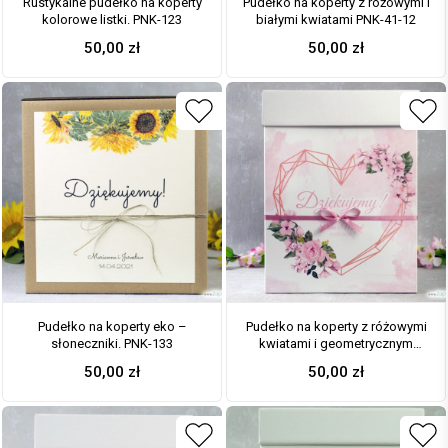
Rustykalne pudełko na koperty
Pudełko na koperty z różowymi i
kolorowe listki. PNK-123
białymi kwiatami PNK-41-12
50,00
zł
50,00
zł
Pudełko na koperty eko –
Pudełko na koperty z różowymi
słoneczniki. PNK-133
kwiatami i geometrycznym
sercem. PNK-41-23
50,00
zł
50,00
zł