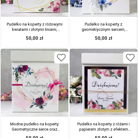
Pudełko na koperty z różowymi
Pudełko na koperty z
kwiatami i złotymi liniami,
geometrycznym sercem,
geometryczne. PNK-131
niebieskimi kwiatami i białym
50,00
zł
50,00
zł
piórkiem. PNK-41-22
Modne pudełko na koperty.
Pudełko na koperty z różami i
Geometryczne serce oraz
papierem złotym z efektem
bordowe i różowe róże. PNK-41-
lustra PNK-110