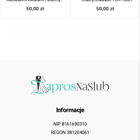
sznurkiem metalizowanym. PUK-
50,00
zł
50,00
zł
10003
Informacje
NIP 8161690310
REGON 381204061