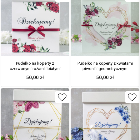
Pudełko na koperty z
Pudełko na koperty z kwiatami
czerwonymi różami i białymi
piwonii i geometrycznym
makami. PNK-38-01
sercem. PNK-41-08
50,00
zł
50,00
zł