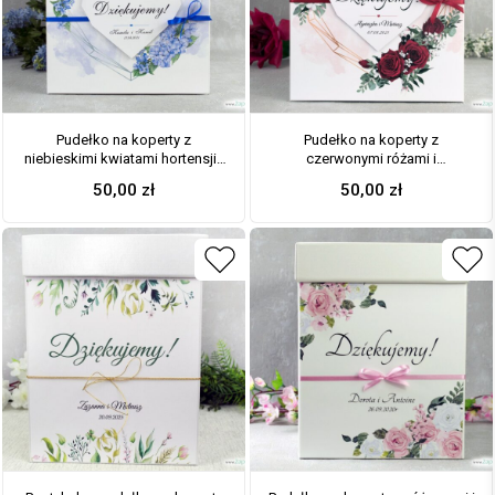
Pudełko na koperty z
Pudełko na koperty z
niebieskimi kwiatami hortensji i
czerwonymi różami i
geometrycznym sercem. PNK-
geometrycznym sercem. PNK-
50,00
zł
50,00
zł
41-11
41-09