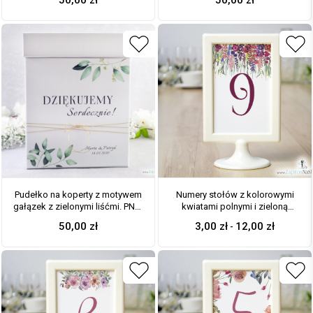
50,00
zł
50,00
zł
06
Pudełko na koperty z motywem
Numery stołów z kolorowymi
gałązek z zielonymi liśćmi. PNK-
kwiatami polnymi i zieloną
115
trawą. NRR-10001
50,00
zł
3,00
zł
12,00
zł
-