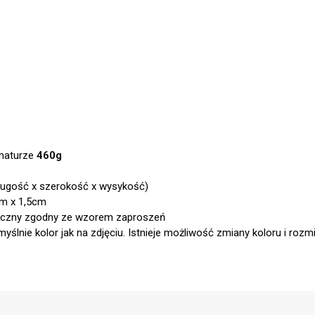
amaturze
460g
ługość x szerokość x wysykość)
cm x 1,5cm
aficzny zgodny ze wzorem zaproszeń
ślnie kolor jak na zdjęciu. Istnieje możliwość zmiany koloru i rozm