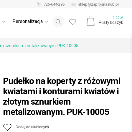
726-644-296
sklep@zaprosnaslub.pl
Blog ślubny
0,00
zł
e
Personalizacja
Pusty koszyk
łotym sznurkiem metalizowanym. PUK-10005
Pudełko na koperty z różowymi
kwiatami i konturami kwiatów i
złotym sznurkiem
metalizowanym. PUK-10005
Dodaj do ulubionych