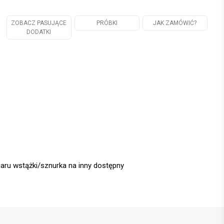
ZOBACZ PASUJĄCE
PRÓBKI
JAK ZAMÓWIĆ?
DODATKI
iaru wstążki/sznurka na inny dostępny