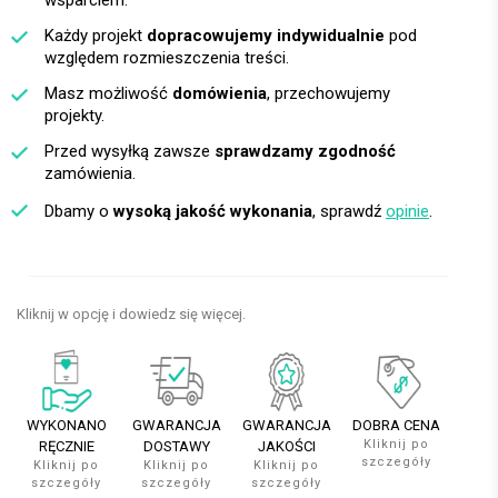
wsparciem.
Każdy projekt
dopracowujemy indywidualnie
pod
względem rozmieszczenia treści.
Masz możliwość
domówienia
, przechowujemy
projekty.
Przed wysyłką zawsze
sprawdzamy zgodność
zamówienia.
Dbamy o
wysoką jakość wykonania
, sprawdź
opinie
.
Kliknij w opcję i dowiedz się więcej.
WYKONANO
GWARANCJA
GWARANCJA
DOBRA CENA
Kliknij po
RĘCZNIE
DOSTAWY
JAKOŚCI
szczegóły
Kliknij po
Kliknij po
Kliknij po
szczegóły
szczegóły
szczegóły