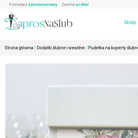
Wpisz produkt, którego szukasz:
Skip
Prawa i obowiązki gościa weselnego
Zaproszeni
Formularz
zamówieniowy
Zamów
próbki
Wierszyki o prezentach
Koperty
to
Podziękowa
Dodatki ślubne i weselne na stół →
Zaproszenia
content
Rebusy ślubne do zaproszeń
Sklep
Strona główna
/
Dodatki ślubne i weselne
/
Pudełka na koperty ślubn