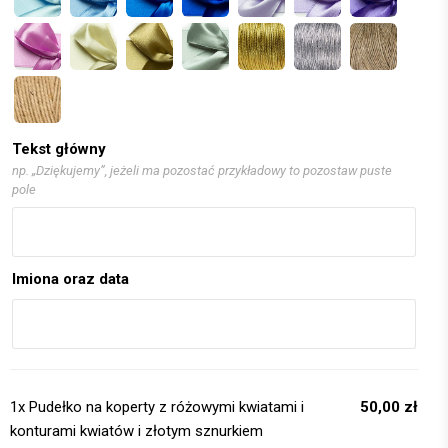
Tekst główny
np. „Dziękujemy”, jeżeli ma pozostać przykładowy to pozostaw puste
pole
Imiona oraz data
1x
Pudełko na koperty z różowymi kwiatami i
50,00 zł
konturami kwiatów i złotym sznurkiem