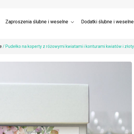
a ślubne 3D – Trójwymiarowe
Wysyłka
nia dla gości weselnych →
 ślubne z listkami
Zaproszenia ślubne i weselne
Dodatki ślubne i weseln
e
/ Pudełko na koperty z różowymi kwiatami i konturami kwiatów i z