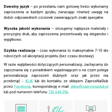
Dowolny język
– po przesłaniu nam gotowej treści wykonamy
zaproszenia w każdym języku, zwracając również uwagę na
dobór odpowiednich czcionek zawierających znaki specjalne.
Wysoka jakość wykonania
– stosujemy najlepsze materiały i
precyzyjny druk, aby zaproszenia prezentowały się elegancko i
wyjątkowo.
Szybka realizacja
– czas wykonania to maksymalnie 7-10 dni
roboczych od akceptacji projektu (bez czasu dostawy).
W razie wątpliwości dotyczących personalizacji, zachęcamy do
zapoznania się z poradnikiem wyjaśniającym o na czym polega
personalizacja zaproszeń ślubnych oraz jak przez nia
przebrnąć -
KLIK
lub do kontaktu ze sklepem ZaprosNaSlub
przez
Facebook
, korespondecję e-mail:
sklep@zaprosnaslub.pl
lub pod numerem telefonu
726 644 296
.