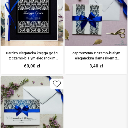
Bardzo elegancka księga gości
Zaproszenia z czarno-białym
z czarno-białym eleganckim
eleganckim damaskiem z
damaskiem z błękitna poświatą,
błękitną poświatą, przewiązane
60,00
zł
3,40
zł
czarnym papierem perłowym.
wstążką po środku. ZAP-21-13
KSG-10020