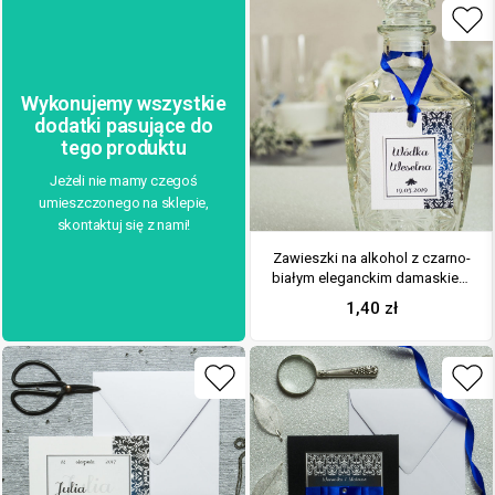
Wykonujemy wszystkie
dodatki pasujące do
tego produktu
Jeżeli nie mamy czegoś
umieszczonego na sklepie,
skontaktuj się z nami!
Zawieszki na alkohol z czarno-
białym eleganckim damaskiem
po prawej, przyklejanym
1,40
zł
motywem tekstowym i
niebieską wstążką