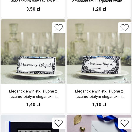
eleganckim damaskiem z
ornamentem. Elegancki czarno-
błękitną poświatą w kształcie
biały elegancki damask z
3,50
zł
1,20
zł
koperty. ZAP-15-13
błękitną poświatą, jasny motyw
ozdobny oraz satynową
wstążka
Eleganckie winietki ślubne z
Eleganckie winietki ślubne z
czarno-białym eleganckim
czarno-białym eleganckim
damaskiem, umieszczonym
damaskiem i cyrkonią
1,40
zł
1,10
zł
pod naklejonym motywem
tekstowym