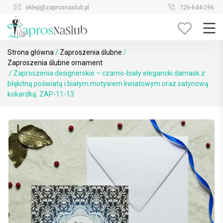
Skip
sklep@zaprosnaslub.pl
726-644-296
to
content
Strona główna
/
Zaproszenia ślubne
/
Zaproszenia ślubne ornament
/ Zaproszenia designerskie – czarno-biały elegancki damask z
błękitną poświatą i białym motywem kwiatowym oraz satynową
kokardką. ZAP-11-13