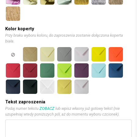
Kolor koperty
Przy braku wyboru koloru, do zaproszenia zostanie dołączona koperta
biała.
Tekst zaproszenia
Podaj numer tekstu
ZOBACZ
lub wpisz własny już gotowy tekst (nie
uzupełniaj wtedy poniższych pól, aż do momentu wyboru czcionek).