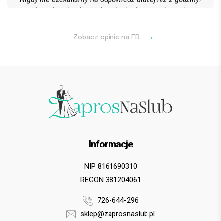
Jesteśmy bardzo zadowoleni z formy wykonania
wszystkiego, obsługi klienta oraz kontaktu i kultury
Polecamy gorąco! 6 gwiazdek na 5 możliwych
Zobacz opinie na FB
→
Bartek G.
Informacje
NIP 8161690310
REGON 381204061
726-644-296
sklep@zaprosnaslub.pl