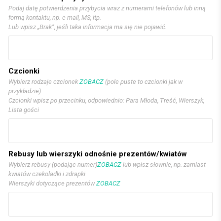
Podaj datę potwierdzenia przybycia wraz z numerami telefonów lub inną
formą kontaktu, np. e-mail, MS, itp.
Lub wpisz „Brak”, jeśli taka informacja ma się nie pojawić.
Czcionki
Wybierz rodzaje czcionek
ZOBACZ
(pole puste to czcionki jak w
przykładzie)
Czcionki wpisz po przecinku, odpowiednio: Para Młoda, Treść, Wierszyk,
Lista gości
Rebusy lub wierszyki odnośnie prezentów/kwiatów
Wybierz rebusy (podając numer)
ZOBACZ
lub wpisz słownie, np. zamiast
kwiatów czekoladki i zdrapki
Wierszyki dotyczące prezentów
ZOBACZ