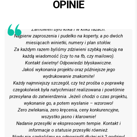
OPINIE
Całe usługi oceniamy wzorowo!
Na 6 z plusem!
Zamówień było kilka i w kilku fazach.
Najpierw zaproszenia i pudełko na koperty, a po dwóch
miesiącach winietki, numery i plan stołów.
Za każdym razem byliśmy zdziwieni szybką reakcją na
każdą wiadomość (czy to na fb, czy mailowo).
Kontakt świetny! Odpowiedzi błyskawiczne.
Jakoś wykonania projektu oraz późniejsze jego
wydrukowanie znakomite!
Każdy najmniejszy szczegół, czy też prośba o poprawkę
czegokolwiek była natychmiast realizowana i powtórnie
przesyłana do zatwierdzenia. Jeżeli chodzi o czas projektu,
wykonanie go, a potem wysłanie – wzorowo!
Zero zwlekania, zero kręcenia, ceny konkurencyjne,
wszystko jasno i klarownie!
Nadanie przesyłki w ekspresowym tempie. Kontakt i
informacje o statusie przesyłki również.
Nigdy nie czekaliśmy na odpowiedź dłużej niż 2 godziny!