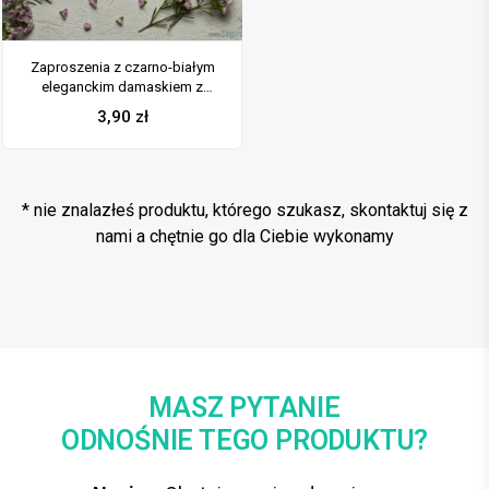
Zaproszenia z czarno-białym
eleganckim damaskiem z
błękitną poświatą, satynową
3,90
zł
wstążką oraz kokardką. ZAP-17-
13
* nie znalazłeś produktu, którego szukasz, skontaktuj się z
nami a chętnie go dla Ciebie wykonamy
MASZ PYTANIE
ODNOŚNIE TEGO PRODUKTU?