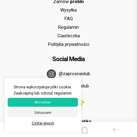
Zamów
próbki
Wysyłka
FAQ
Regulamin
Ciasteczka
Polityka prywatności
Social Media
@zaprosnaslub
/zaprosnaslub
Strona wykorzystuje pliki cookie.
Zaakceptuj lub odrzuć regulamin.
Akceptuje
Odrzucam
U nas zapłacisz
szybko
Czytaj więcej
i
wygodnie
za pomocą PayU