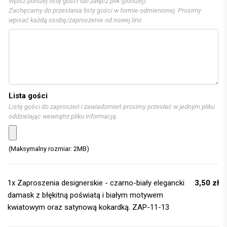
Wpisz poniżej listę gości lub załącz plik (poniżej).
Zachęcamy do przesłania listy gości w formie odmienionej. Prosimy
wpisać każdą osobę/zaproszenie od nowej linii.
Lista gości
Listę gości do zaproszeń i zawiadomień prosimy przesłać w jednym pliku
oddzielając wewnątrz pliku informacją.
(Maksymalny rozmiar: 2MB)
1x
Zaproszenia designerskie - czarno-biały elegancki
3,50 zł
damask z błękitną poświatą i białym motywem
kwiatowym oraz satynową kokardką. ZAP-11-13