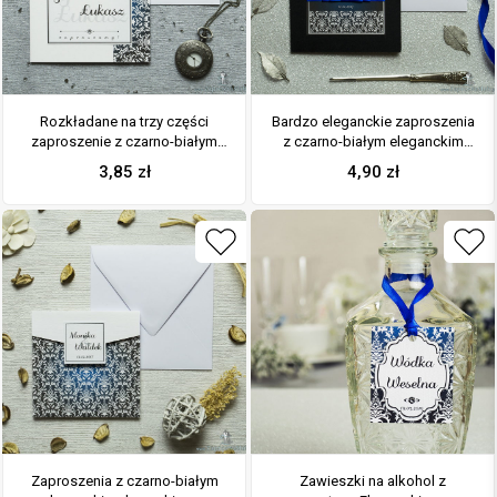
Rozkładane na trzy części
Bardzo eleganckie zaproszenia
zaproszenie z czarno-białym
z czarno-białym eleganckim
eleganckim damaskiem z
damaskiem z błękitna poświatą,
3,85
zł
4,90
zł
błękitna poświatą i cyrkonią.
perłowym papierem, wklejanym
ZAP-24-13
wnętrzem, satynową wstążką
oraz cyrkonią. ZAP-25-88
Zaproszenia z czarno-białym
Zawieszki na alkohol z