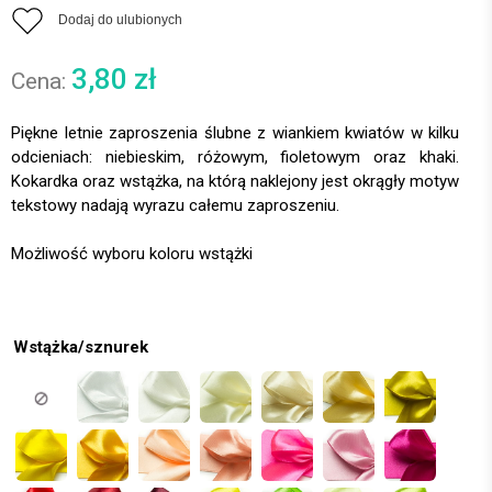
Dodaj do ulubionych
3,80
zł
Piękne letnie zaproszenia ślubne z wiankiem kwiatów w kilku
odcieniach: niebieskim, różowym, fioletowym oraz khaki.
Kokardka oraz wstążka, na którą naklejony jest okrągły motyw
tekstowy nadają wyrazu całemu zaproszeniu.
Wstążka/sznurek