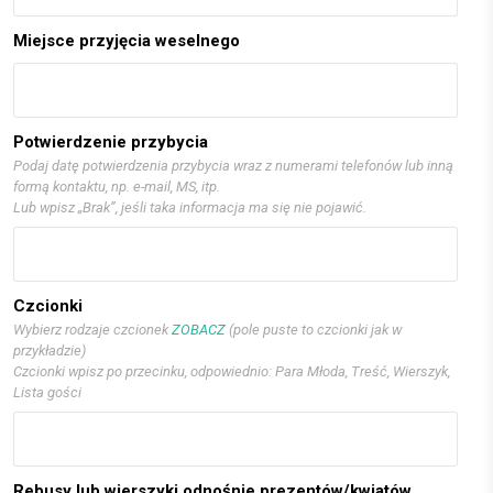
Miejsce przyjęcia weselnego
Potwierdzenie przybycia
Podaj datę potwierdzenia przybycia wraz z numerami telefonów lub inną
formą kontaktu, np. e-mail, MS, itp.
Lub wpisz „Brak”, jeśli taka informacja ma się nie pojawić.
Czcionki
Wybierz rodzaje czcionek
ZOBACZ
(pole puste to czcionki jak w
przykładzie)
Czcionki wpisz po przecinku, odpowiednio: Para Młoda, Treść, Wierszyk,
Lista gości
Rebusy lub wierszyki odnośnie prezentów/kwiatów