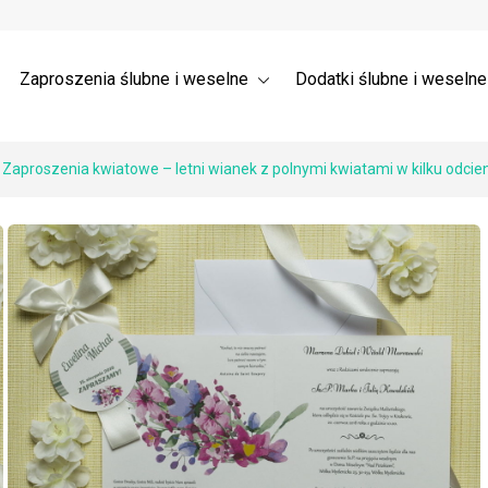
a ślubne 3D – Trójwymiarowe
Wysyłka
nia dla gości weselnych →
 ślubne z listkami
Zaproszenia ślubne i weselne
Dodatki ślubne i weseln
 Zaproszenia kwiatowe – letni wianek z polnymi kwiatami w kilku odcie