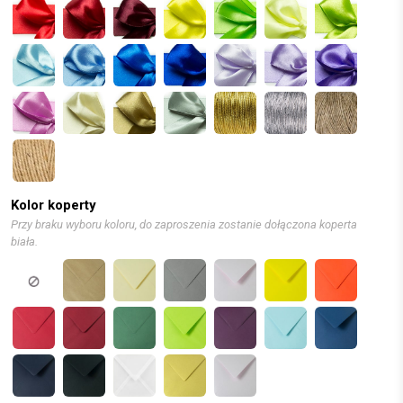
Kolor koperty
Przy braku wyboru koloru, do zaproszenia zostanie dołączona koperta
biała.