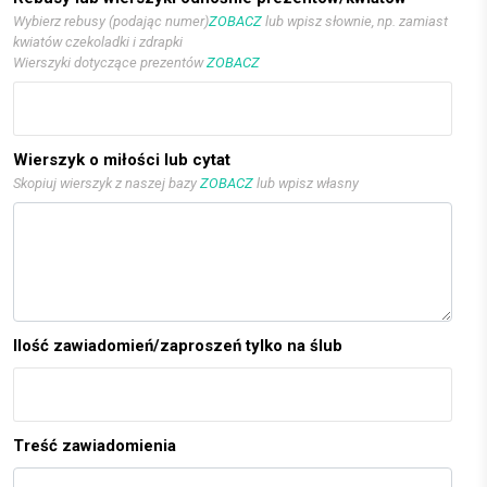
Wybierz rebusy (podając numer)
ZOBACZ
lub wpisz słownie, np. zamiast
kwiatów czekoladki i zdrapki
Wierszyki dotyczące prezentów
ZOBACZ
Wierszyk o miłości lub cytat
Skopiuj wierszyk z naszej bazy
ZOBACZ
lub wpisz własny
Ilość zawiadomień/zaproszeń tylko na ślub
Treść zawiadomienia