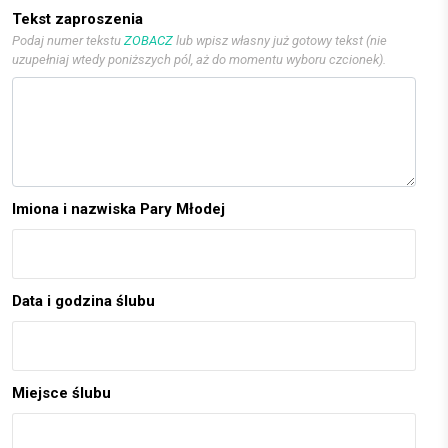
Tekst zaproszenia
Podaj numer tekstu
ZOBACZ
lub wpisz własny już gotowy tekst (nie
uzupełniaj wtedy poniższych pól, aż do momentu wyboru czcionek).
Imiona i nazwiska Pary Młodej
Data i godzina ślubu
Miejsce ślubu