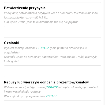
Potwierdzenie przybycia
Podaj datę potwierdzenia przybycia wraz z numerami telefonów lub inną
formą kontaktu, np. e-mail, MS, itp.
Lub wpisz „Brak”, jeśli taka informacja ma się nie pojawić.
Czcionki
Wybierz rodzaje czcionek
ZOBACZ
(pole puste to czcionki jak w
przykładzie)
Czcionki wpisz po przecinku, odpowiednio: Para Młoda, Treść, Wierszyk,
Lista gości
Rebusy lub wierszyki odnośnie prezentów/kwiatów
Wybierz rebusy (podając numer)
ZOBACZ
lub wpisz słownie, np. zamiast
kwiatów czekoladki i zdrapki
Wierszyki dotyczące prezentów
ZOBACZ