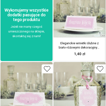
Wykonujemy wszystkie
dodatki pasujące do
tego produktu
Jeżeli nie mamy czegoś
umieszczonego na sklepie,
skontaktuj się z nami!
Eleganckie winietki ślubne z
biało-różowymi dekoracyjnymi
paskami, umieszczonym pod
1,40
zł
naklejonym motywem
tekstowym