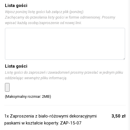
Lista gości
Wpisz poniżej listę gości lub załącz plik (poniżej).
Zachęcamy do przesłania listy gości w formie odmienionej. Prosimy
wpisać każdą osobę/zaproszenie od nowej linii.
Lista gości
Listę gości do zaproszeń i zawiadomień prosimy przesłać w jednym pliku
oddzielając wewnątrz pliku informacją.
(Maksymalny rozmiar: 2MB)
1x
Zaproszenia z biało-różowymi dekoracyjnymi
3,50 zł
paskami w kształcie koperty. ZAP-15-07