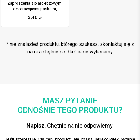
Zaproszenia z biało-różowymi
dekoracyjnymi paskami,
przewiązane wstążką po
3,40
zł
środku. ZAP-21-07
* nie znalazłeś produktu, którego szukasz, skontaktuj się z
nami a chętnie go dla Ciebie wykonamy
MASZ PYTANIE
ODNOŚNIE TEGO PRODUKTU?
Napisz.
Chętnie na nie odpowiemy.
Jeśli interesuje Cię ten produkt, ale masz jakiekolwiek pytanie