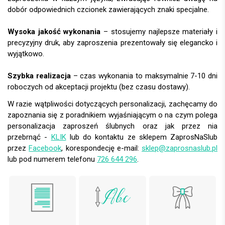
dobór odpowiednich czcionek zawierających znaki specjalne.
Wysoka jakość wykonania
– stosujemy najlepsze materiały i
precyzyjny druk, aby zaproszenia prezentowały się elegancko i
wyjątkowo.
Szybka realizacja
– czas wykonania to maksymalnie 7-10 dni
roboczych od akceptacji projektu (bez czasu dostawy).
W razie wątpliwości dotyczących personalizacji, zachęcamy do
zapoznania się z poradnikiem wyjaśniającym o na czym polega
personalizacja zaproszeń ślubnych oraz jak przez nia
przebrnąć -
KLIK
lub do kontaktu ze sklepem ZaprosNaSlub
przez
Facebook
, korespondecję e-mail:
sklep@zaprosnaslub.pl
lub pod numerem telefonu
726 644 296
.