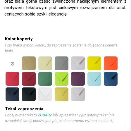
oraz biała górna część zwieńczona naklejonym elementem z
motywem tekstowym jest ciekawym rozwiązaniem dla osób
ceniących sobie szyk i elegancję.
Kolor koperty
Przy braku wyboru koloru, do zaproszenia zostanie dołączona koperta
biała.
Tekst zaproszenia
Podaj numer tekstu
ZOBACZ
lub wpisz własny już gotowy tekst (nie
uzupełniaj wtedy poniższych pól, aż do momentu wyboru czcionek).