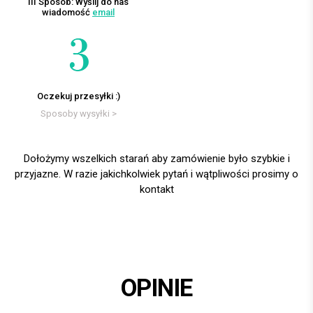
III Sposób: Wyślij do nas
wiadomość
email
Oczekuj przesyłki :)
Sposoby wysyłki >
Dołożymy wszelkich starań aby zamówienie było szybkie i
przyjazne. W razie jakichkolwiek pytań i wątpliwości prosimy o
kontakt
OPINIE