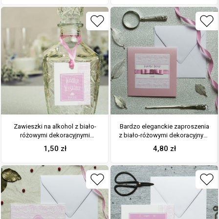
Zawieszki na alkohol z biało-
Bardzo eleganckie zaproszenia
różowymi dekoracyjnymi
z biało-różowymi dekoracyjnymi
paskami po prawej,
paskami, perłowym papierem,
1,50
zł
4,80
zł
przyklejanym motywem
wklejanym wnętrzem, satynową
tekstowym i różową wstążką
wstążką oraz cyrkonią. ZAP-25-
83