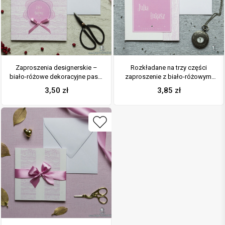
Zaproszenia designerskie –
Rozkładane na trzy części
biało-różowe dekoracyjne paski
zaproszenie z biało-różowymi
z różowym motywem
dekoracyjnymi paskami i
3,50
zł
3,85
zł
kwiatowym oraz satynową
cyrkonią. ZAP-24-07
kokardką. ZAP-11-07