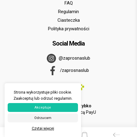
FAQ
Regulamin
Ciasteczka
Polityka prywatności
Social Media
@zaprosnaslub
/zaprosnaslub
Strona wykorzystuje pliki cookie.
Zaakceptuj lub odrzuć regulamin.
U nas zapłacisz
szybko
Akceptuje
i
wygodnie
za pomocą PayU
Odrzucam
Czytaj więcej