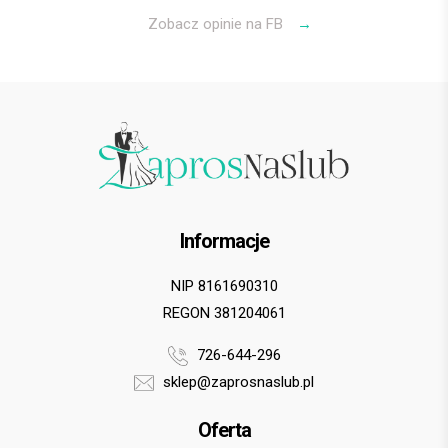
Zobacz opinie na FB
→
Informacje
NIP 8161690310
REGON 381204061
726-644-296
sklep@zaprosnaslub.pl
Oferta