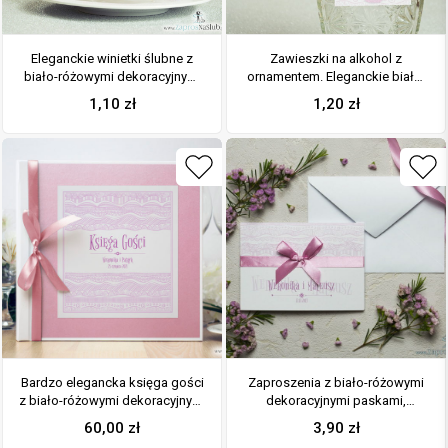
Eleganckie winietki ślubne z
Zawieszki na alkohol z
biało-różowymi dekoracyjnymi
ornamentem. Eleganckie biało-
paskami i cyrkonią
różowe dekoracyjne paski,
1,10
zł
1,20
zł
różowy motyw ozdobny oraz
satynową wstążka
Bardzo elegancka księga gości
Zaproszenia z biało-różowymi
z biało-różowymi dekoracyjnymi
dekoracyjnymi paskami,
paskami, różowym papierem
satynową wstążką oraz
60,00
zł
3,90
zł
perłowym. KSG-10015
kokardką. ZAP-17-07