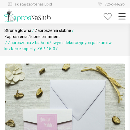
Skip
sklep@zaprosnaslub.pl
726-644-296
to
content
Strona główna
/
Zaproszenia ślubne
/
Zaproszenia ślubne ornament
/ Zaproszenia z biało-różowymi dekoracyjnymi paskami w
kształcie koperty. ZAP-15-07