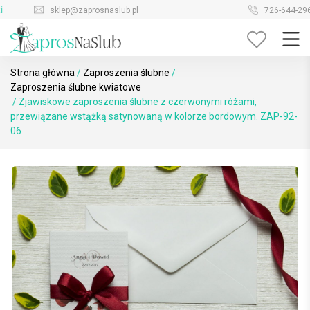
Skip
sklep@zaprosnaslub.pl
726-644-296
to
content
Strona główna
/
Zaproszenia ślubne
/
Zaproszenia ślubne kwiatowe
/ Zjawiskowe zaproszenia ślubne z czerwonymi różami,
przewiązane wstążką satynowaną w kolorze bordowym. ZAP-92-
06