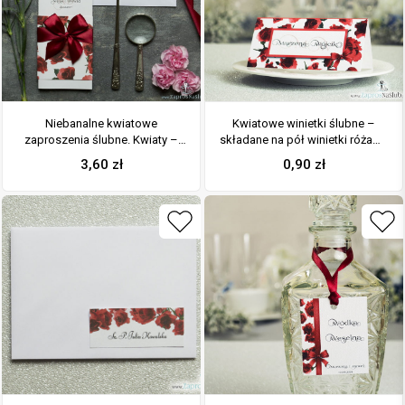
Niebanalne kwiatowe
Kwiatowe winietki ślubne –
zaproszenia ślubne. Kwiaty –
składane na pół winietki różami,
czerwone róże, bordowa
prostokątem oraz malowaną
3,60
zł
0,90
zł
wstążka i wnętrze wkładane w
kokardką
okładkę. ZAP-90-06