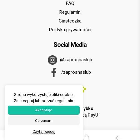
FAQ
Regulamin
Ciasteczka
Polityka prywatności
Social Media
@zaprosnaslub
/zaprosnaslub
Strona wykorzystuje pliki cookie.
Zaakceptuj lub odrzuć regulamin.
U nas zapłacisz
szybko
Akceptuje
i
wygodnie
za pomocą PayU
Odrzucam
Czytaj więcej