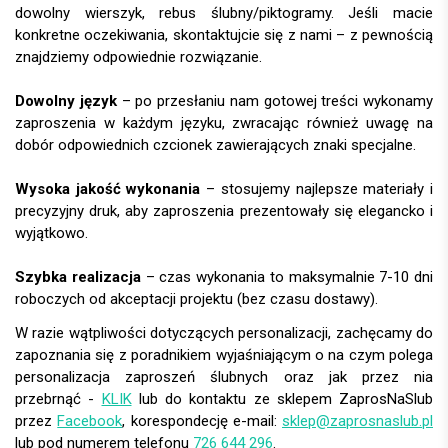
dowolny wierszyk, rebus ślubny/piktogramy. Jeśli macie
konkretne oczekiwania, skontaktujcie się z nami – z pewnością
znajdziemy odpowiednie rozwiązanie.
Dowolny język
– po przesłaniu nam gotowej treści wykonamy
zaproszenia w każdym języku, zwracając również uwagę na
dobór odpowiednich czcionek zawierających znaki specjalne.
Wysoka jakość wykonania
– stosujemy najlepsze materiały i
precyzyjny druk, aby zaproszenia prezentowały się elegancko i
wyjątkowo.
Szybka realizacja
– czas wykonania to maksymalnie 7-10 dni
roboczych od akceptacji projektu (bez czasu dostawy).
W razie wątpliwości dotyczących personalizacji, zachęcamy do
zapoznania się z poradnikiem wyjaśniającym o na czym polega
personalizacja zaproszeń ślubnych oraz jak przez nia
przebrnąć -
KLIK
lub do kontaktu ze sklepem ZaprosNaSlub
przez
Facebook
, korespondecję e-mail:
sklep@zaprosnaslub.pl
lub pod numerem telefonu
726 644 296
.