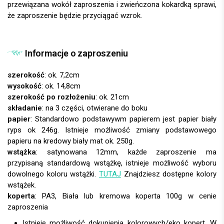
przewiązana wokół zaproszenia i zwieńczona kokardką sprawi,
że zaproszenie będzie przyciągać wzrok.
Informacje o zaproszeniu
szerokość
: ok. 7,2cm
wysokość
: ok. 14,8cm
szerokość po rozłożeniu
: ok. 21cm
składanie
: na 3 części, otwierane do boku
papier
:
wstążka
: satynowana 12mm, każde zaproszenie ma
przypisaną standardową wstążkę, istnieje możliwość wyboru
dowolnego koloru wstążki.
TUTAJ
Znajdziesz dostępne kolory
wstążek.
koperta
:
Istnieje możliwość dokupienia kolorowych/eko kopert. W