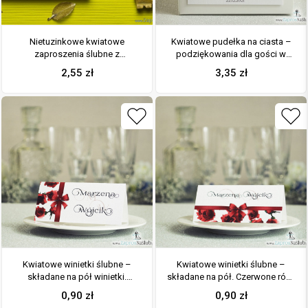
Nietuzinkowe kwiatowe
Kwiatowe pudełka na ciasta –
zaproszenia ślubne z
podziękowania dla gości w
czerwonymi różami i motywem
formie pudełek na ciasto z
2,55
zł
3,35
zł
ozdobnym. ZAP-94-06
motywem kwiatów róży
Kwiatowe winietki ślubne –
Kwiatowe winietki ślubne –
składane na pół winietki.
składane na pół. Czerwone róże
Czerwone róże z malowaną,
z malowaną, poziomą wstążką
0,90
zł
0,90
zł
pionową wstążką