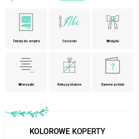
Teksty do wnętrz
Czcionki
Wstążki
Wierszyki
Rebusy ślubne
Zamów próbki
KOLOROWE
KOPERTY