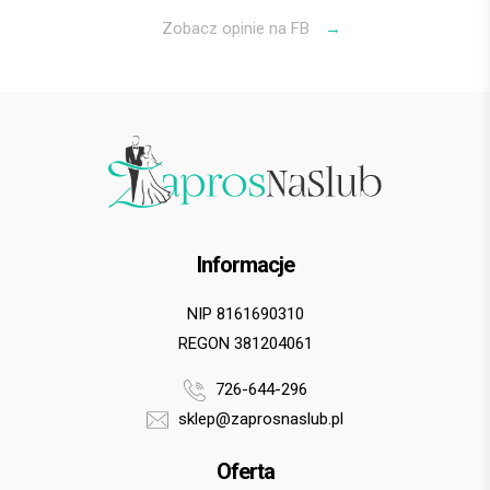
Zobacz opinie na FB
→
Informacje
NIP 8161690310
REGON 381204061
726-644-296
sklep@zaprosnaslub.pl
Oferta