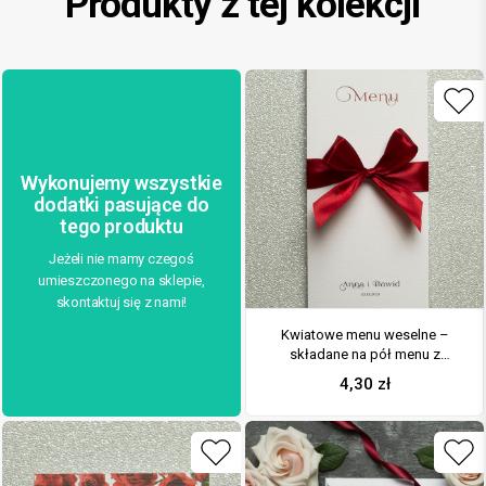
Produkty z tej kolekcji
Wykonujemy wszystkie
dodatki pasujące do
tego produktu
Jeżeli nie mamy czegoś
umieszczonego na sklepie,
skontaktuj się z nami!
Kwiatowe menu weselne –
składane na pół menu z
kwiatami róży oraz czerwoną
4,30
zł
wstążką