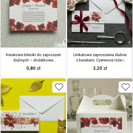
Kwiatowe bileciki do zaproszeń
Unikatowe zaproszenia ślubne
ślubnych – dodatkowe
z kwiatami. Czerwone róże i
karteczki władane do
wstążka w bordowym kolorze.
0,80
zł
3,20
zł
zaproszeń z kwiatami róży
ZAP-93-06