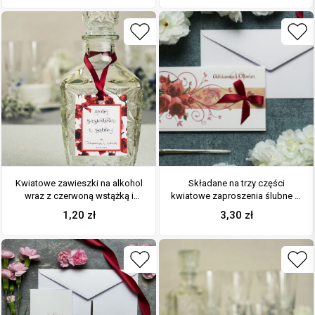
Kwiatowe zawieszki na alkohol
Składane na trzy części
wraz z czerwoną wstążką i
kwiatowe zaproszenia ślubne w
prostokątnym motywem
formacie DL. Kwiaty – czerwone
1,20
zł
3,30
zł
kwiatów róży
róże, bordowa kokardka i
interesujący motyw ozdobny.
ZAP-95-06