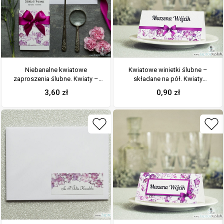
Niebanalne kwiatowe
Kwiatowe winietki ślubne –
zaproszenia ślubne. Kwiaty –
składane na pół. Kwiaty
rododendron, różanecznik,
rododendronu, różanecznika z
3,60
zł
0,90
zł
azalia, intensywna – malinowa
malowaną, poziomą wstążką
wstążka i wnętrze wkładane w
okładkę. ZAP-90-13