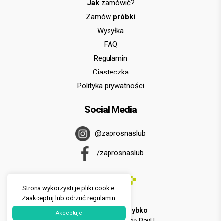
Jak
zamówić?
Zamów
próbki
Wysyłka
FAQ
Regulamin
Ciasteczka
Polityka prywatności
Social Media
@zaprosnaslub
/zaprosnaslub
Strona wykorzystuje pliki cookie.
Zaakceptuj lub odrzuć regulamin.
U nas zapłacisz
szybko
Akceptuje
i
wygodnie
za pomocą PayU