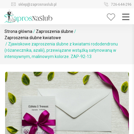
Skip
sklep@zaprosnaslub.pl
726-644-296
to
content
Strona główna
/
Zaproszenia ślubne
/
Zaproszenia ślubne kwiatowe
/ Zjawiskowe zaproszenia ślubne z kwiatami rododendronu
(różanecznika, azalii), przewiązane wstążką satynowaną w
intensywnym, malinowym kolorze. ZAP-92-13