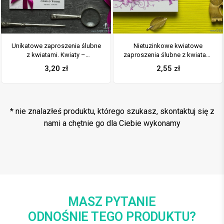
Unikatowe zaproszenia ślubne
Nietuzinkowe kwiatowe
z kwiatami. Kwiaty –
zaproszenia ślubne z kwiatami
rododendron (różanecznik,
rododendronu (różanecznika,
3,20
zł
2,55
zł
azalia) i wstążka w intensywnym
azalii) i motywem ozdobnym.
– malinowym kolorze. ZAP-93-
ZAP-94-13
13
* nie znalazłeś produktu, którego szukasz, skontaktuj się z
nami a chętnie go dla Ciebie wykonamy
MASZ PYTANIE
ODNOŚNIE TEGO PRODUKTU?