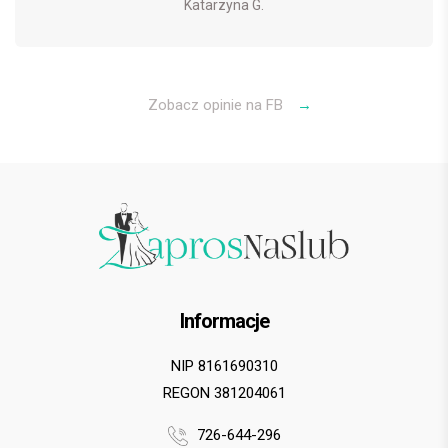
Katarzyna G.
Zobacz opinie na FB
→
Informacje
NIP 8161690310
REGON 381204061
726-644-296