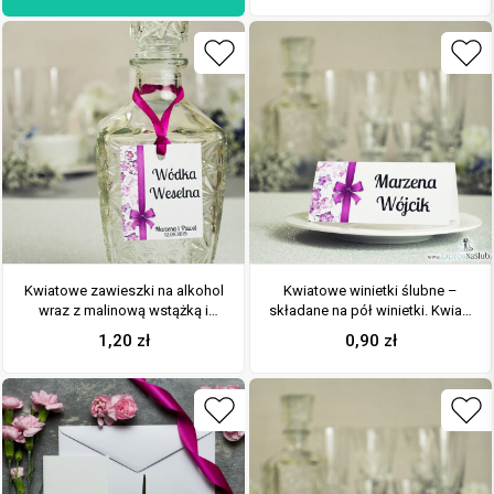
rododendronu
Kwiatowe zawieszki na alkohol
Kwiatowe winietki ślubne –
wraz z malinową wstążką i
składane na pół winietki. Kwiaty
pionowym motywem kwiatów
rododendronu z malowaną,
1,20
zł
0,90
zł
rododendronu
pionową wstążką