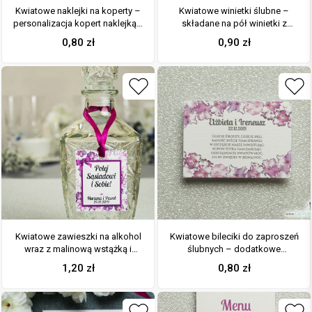
Kwiatowe naklejki na koperty –
Kwiatowe winietki ślubne –
personalizacja kopert naklejką z
składane na pół winietki z
kwiatami rododendronu
kwiatami rododendronu,
0,80
zł
0,90
zł
prostokątem oraz malowaną
kokardką
Kwiatowe zawieszki na alkohol
Kwiatowe bileciki do zaproszeń
wraz z malinową wstążką i
ślubnych – dodatkowe
prostokątnym motywem
karteczki władane do
1,20
zł
0,80
zł
kwiatów rododendronu
zaproszeń z kwiatami
rododendronu