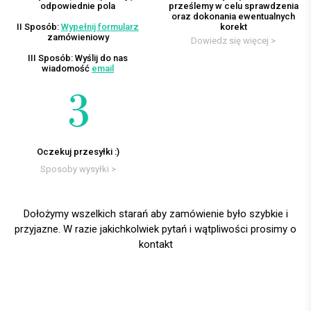
odpowiednie pola
prześlemy w celu sprawdzenia
oraz dokonania ewentualnych
II Sposób:
Wypełnij formularz
korekt
zamówieniowy
Dowiedz się więcej >
III Sposób: Wyślij do nas
wiadomość
email
Oczekuj przesyłki :)
Sposoby wysyłki >
Dołożymy wszelkich starań aby zamówienie było szybkie i
przyjazne. W razie jakichkolwiek pytań i wątpliwości prosimy o
kontakt