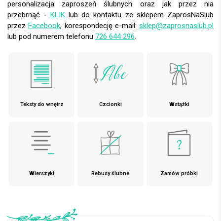
personalizacja zaproszeń ślubnych oraz jak przez nia
przebrnąć -
KLIK
lub do kontaktu ze sklepem ZaprosNaSlub
przez
Facebook
, korespondecję e-mail:
sklep@zaprosnaslub.pl
lub pod numerem telefonu
726 644 296
.
Teksty do wnętrz
Czcionki
Wstążki
Wierszyki
Rebusy ślubne
Zamów próbki