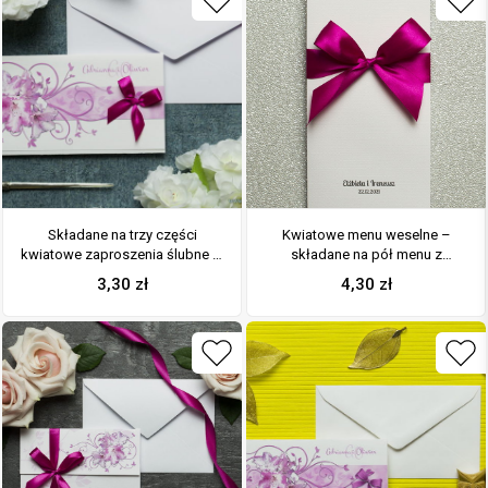
Składane na trzy części
Kwiatowe menu weselne –
kwiatowe zaproszenia ślubne w
składane na pół menu z
formacie DL. Kwiaty –
kwiatami rododendronu oraz
3,30
zł
4,30
zł
rododendron (różanecznik,
malinową wstążką
azalia), intensywna – malinowa
kokardka i interesujący motyw
ozdobny. ZAP-95-13