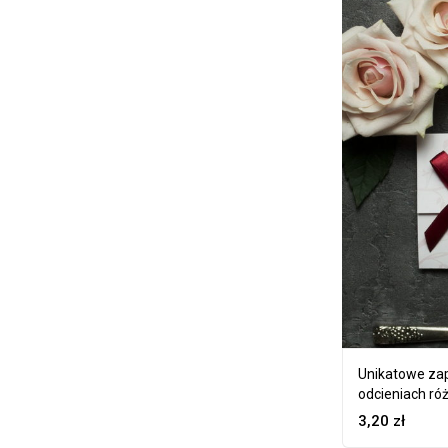
Unikatowe zap
odcieniach róż
ZAP-93-16
3,20
zł