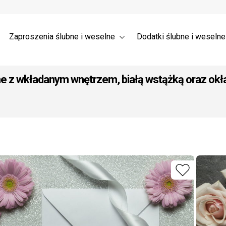
a ślubne 3D – Trójwymiarowe
Wysyłka
nia dla gości weselnych →
 ślubne z listkami
Zaproszenia ślubne i weselne
Dodatki ślubne i weseln
ne z wkładanym wnętrzem, białą wstążką oraz okł