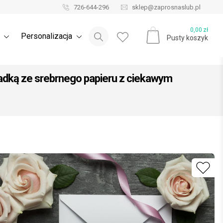
726-644-296
sklep@zaprosnaslub.pl
Blog ślubny
0,00
zł
e
Personalizacja
Pusty koszyk
adką ze srebrnego papieru z ciekawym