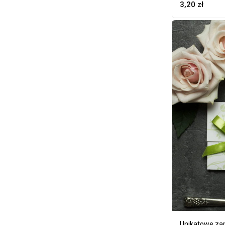
3,20
zł
Unikatowe zapr