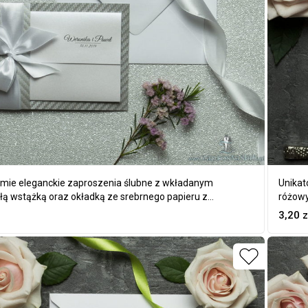
mie eleganckie zaproszenia ślubne z wkładanym
Unikat
łą wstążką oraz okładką ze srebrnego papieru z
różowy
tywem ozdobnym. ZAP-73-39
3,20
z