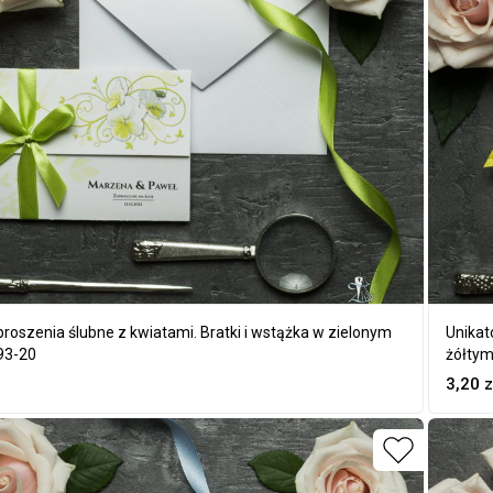
roszenia ślubne z kwiatami. Bratki i wstążka w zielonym
Unikat
93-20
żółtym
3,20
z