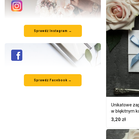
Sprawdź Instagram →
Sprawdź Facebook →
Unikatowe zapr
w błękitnym k
3,20
zł