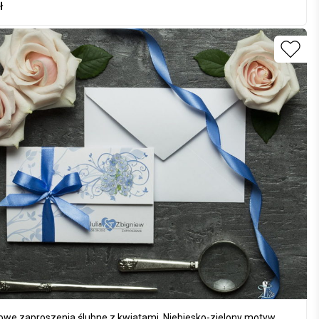
3-13
ł
owe zaproszenia ślubne z kwiatami. Niebiesko-zielony motyw