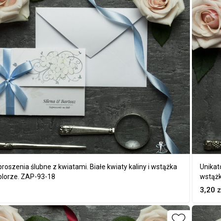
oszenia ślubne z kwiatami. Białe kwiaty kaliny i wstążka
Unikat
olorze. ZAP-93-18
wstążk
3,20
z