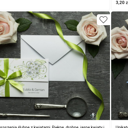
ZAP-9
3,20
z
oszenia ślubne z kwiatami. Piękne, drobne, jasne kwiaty i
Unikat