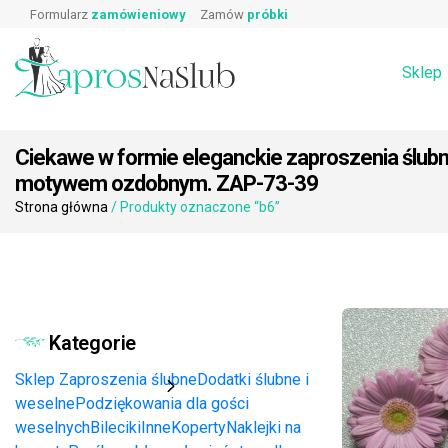
Wpisz produkt, którego szukasz:
Skip
Prawa i obowiązki gościa weselnego
Zaproszeni
Formularz
zamówieniowy
Zamów
próbki
Wierszyki o prezentach
Koperty
to
Podziękowa
Dodatki ślubne i weselne na stół →
Zaproszenia
content
Rebusy ślubne do zaproszeń
Sklep
Ciekawe w formie eleganckie zaproszenia ślub
motywem ozdobnym. ZAP-73-39
Strona główna
/ Produkty oznaczone “b6”
Kategorie
Sklep
Zaproszenia ślubne
Dodatki ślubne i
weselne
Podziękowania dla gości
weselnych
Bileciki
Inne
Koperty
Naklejki na