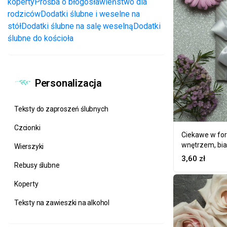
koperty
Prośba o błogosławieństwo dla
rodziców
Dodatki ślubne i weselne na
stół
Dodatki ślubne na salę weselną
Dodatki
ślubne do kościoła
Personalizacja
Teksty do zaproszeń ślubnych
Czcionki
Ciekawe w for
wnętrzem, bia
Wierszyki
ciekawym mo
3,60
zł
Rebusy ślubne
Koperty
Teksty na zawieszki na alkohol