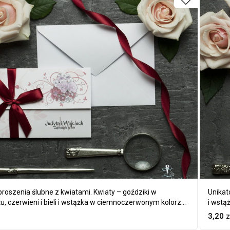
roszenia ślubne z kwiatami. Kwiaty – goździki w
Unikat
u, czerwieni i bieli i wstążka w ciemnoczerwonym kolorze.
i wstą
3,20
z