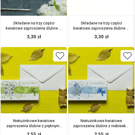
Składane na trzy części
Składane na trzy części
kwiatowe zaproszenia ślubne w
kwiatowe zaproszenia ślubne w
formacie DL. Piękne, drobne,
formacie DL. Niebiesko-zielony
3,30
zł
3,30
zł
jasne kwiaty, pistacjowa
motyw kwiatowy, niebieska
kokardka i interesujący motyw
kokardka i interesujący motyw
ozdobny. ZAP-95-12
ozdobny. ZAP-95-11
Nietuzinkowe kwiatowe
Nietuzinkowe kwiatowe
zaproszenia ślubne z pięknymi,
zaproszenia ślubne z niebiesko-
drobnymi, jasnymi kwiatami i
zielonymi kwiatami i motywem
2,55
zł
2,55
zł