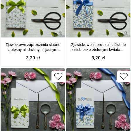
Zjawiskowe zaproszenia ślubne
Zjawiskowe zaproszenia ślubne
z pięknymi, drobnymi, jasnymi
z niebiesko-zielonymi kwiatami,
kwiatami, przewiązane wstążką
przewiązane wstążką
3,20
zł
3,20
zł
satynowaną w kolorze
satynowaną w kolorze
pistacjowym. ZAP-92-12
niebieskim. ZAP-92-11