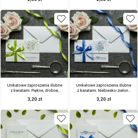
motywem ozdobnym. ZAP-94-
ozdobnym. ZAP-94-11
12
Unikatowe zaproszenia ślubne
Unikatowe zaproszenia ślubne
z kwiatami. Piękne, drobne,
z kwiatami. Niebiesko-zielony
jasne kwiaty i wstążka w
motyw kwiatowy i wstążka w
3,20
zł
3,20
zł
pistacjowym kolorze. ZAP-93-12
niebieskim kolorze. ZAP-93-11