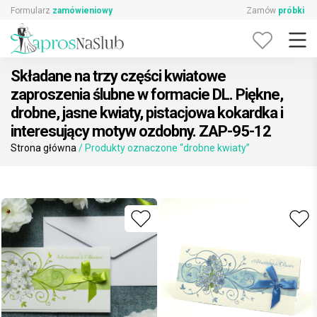
Skip
Formularz
zamówieniowy
Zamów
próbki
to
content
Składane na trzy części kwiatowe
zaproszenia ślubne w formacie DL. Piękne,
drobne, jasne kwiaty, pistacjowa kokardka i
interesujący motyw ozdobny. ZAP-95-12
Strona główna
/ Produkty oznaczone “drobne kwiaty”