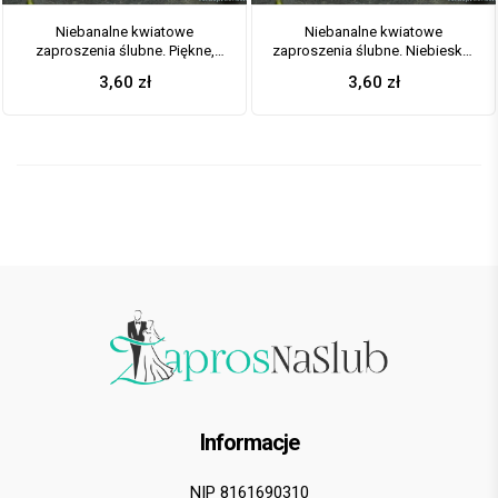
Niebanalne kwiatowe
Niebanalne kwiatowe
zaproszenia ślubne. Piękne,
zaproszenia ślubne. Niebiesko-
drobne, jasne kwiaty, pistacjowa
zielony motyw kwiatowy,
3,60
zł
3,60
zł
wstążka i wnętrze wkładane w
niebieska wstążka i wnętrze
okładkę. ZAP-90-12
wkładane w okładkę. ZAP-90-11
Informacje
NIP 8161690310