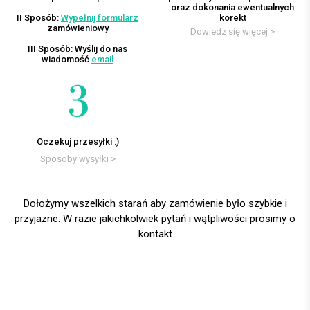
oraz dokonania ewentualnych
II Sposób:
Wypełnij formularz
korekt
zamówieniowy
Dowiedz się więcej >
III Sposób: Wyślij do nas
wiadomość
email
Oczekuj przesyłki :)
Sposoby wysyłki >
Dołożymy wszelkich starań aby zamówienie było szybkie i
przyjazne. W razie jakichkolwiek pytań i wątpliwości prosimy o
kontakt