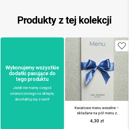
Produkty z tej kolekcji
Wykonujemy wszystkie
dodatki pasujące do
tego produktu
Jeżeli nie mamy czegoś
umieszczonego na sklepie,
skontaktuj się z nami!
Kwiatowe menu weselne –
składane na pół menu z
niebiesko-zielonymi kwiatami
4,30
zł
oraz niebieską wstążką