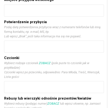
Potwierdzenie przybycia
Podaj datę potwierdzenia przybycia wraz z numerami telefonów lub inną
formą kontaktu, np. e-mail, MS, itp.
Lub wpisz „Brak”, jeśli taka informacja ma się nie pojawić.
Czcionki
Wybierz rodzaje czcionek
ZOBACZ
(pole puste to czcionki jak w
przykładzie)
Czcionki wpisz po przecinku, odpowiednio: Para Młoda, Treść, Wierszyk,
Lista gości
Rebusy lub wierszyki odnośnie prezentów/kwiatów
Wybierz rebusy (podając numer)
ZOBACZ
lub wpisz słownie, np. zamiast