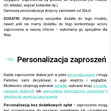
DODATKI
:
Personalizacja zaproszeń
Każde zaproszenie ślubne jest w pełni
personalizowane
i mogą
Państwo sami decydować o jego wnętrzu i wyglądzie.
Możliwości obejmują wybranie
wstążki
, wybranie kroju
czcionki
,
rebusów ślubnych
lub
wierszyków dotyczących prezentów
i
tekstów do wnętrza zaproszenia
.
Personalizacja bez dodatkowych opłat
– zaproszenia mogą
być przygotowane do ręcznego wypełnienia lub uzupełnione