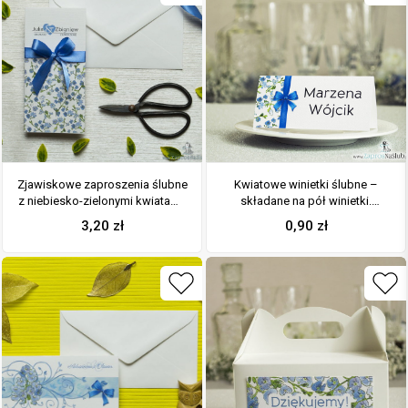
Zjawiskowe zaproszenia ślubne
Kwiatowe winietki ślubne –
z niebiesko-zielonymi kwiatami,
składane na pół winietki.
przewiązane wstążką
Niebiesko zielony motyw
3,20
zł
0,90
zł
satynowaną w kolorze
kwiatowy z pionową malowaną
niebieskim. ZAP-92-11
wstążką