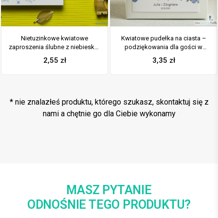
Nietuzinkowe kwiatowe
Kwiatowe pudełka na ciasta –
zaproszenia ślubne z niebiesko-
podziękowania dla gości w
zielonymi kwiatami i motywem
formie pudełek na ciasto z
2,55
zł
3,35
zł
ozdobnym. ZAP-94-11
motywem zielono-niebieskich
kwiatów
* nie znalazłeś produktu, którego szukasz, skontaktuj się z
nami a chętnie go dla Ciebie wykonamy
MASZ PYTANIE
ODNOŚNIE TEGO PRODUKTU?