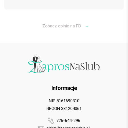
Zobacz opinie na FB
→
Informacje
NIP 8161690310
REGON 381204061
726-644-296