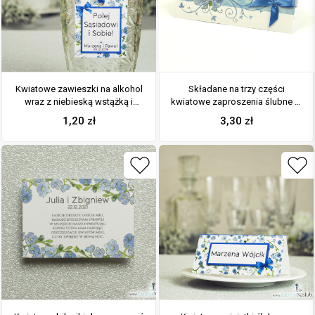
Kwiatowe zawieszki na alkohol
Składane na trzy części
wraz z niebieską wstążką i
kwiatowe zaproszenia ślubne w
prostokątnym motywem
formacie DL. Niebiesko-zielony
1,20
zł
3,30
zł
zielono-niebieskich kwiatów
motyw kwiatowy, niebieska
kokardka i interesujący motyw
ozdobny. ZAP-95-11