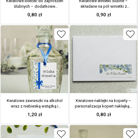
Kwiatowe bileciki do zaproszeń
Kwiatowe winietki ślubne –
ślubnych – dodatkowe
składane na pół winietki z
karteczki władane do
niebiesko-zielonym motywem
0,80
zł
0,90
zł
zaproszeń z niebiesko-
kwiatowym, prostokątem oraz
zielonymi kwiatami
malowaną kokardką
Kwiatowe zawieszki na alkohol
Kwiatowe naklejki na koperty –
wraz z niebieską wstążką i
personalizacja kopert naklejką z
pionowym motywem zielono-
niebiesko-zielonymi kwiatami
1,20
zł
0,80
zł
niebieskich kwiatów