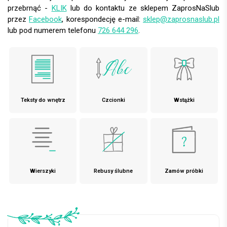
przebrnąć -
KLIK
lub do kontaktu ze sklepem ZaprosNaSlub
przez
Facebook
, korespondecję e-mail:
sklep@zaprosnaslub.pl
lub pod numerem telefonu
726 644 296
.
Teksty do wnętrz
Czcionki
Wstążki
Wierszyki
Rebusy ślubne
Zamów próbki