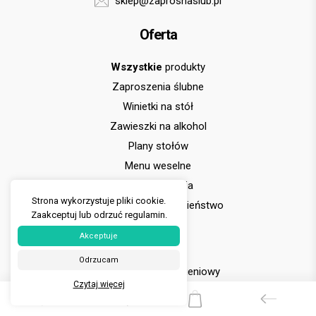
sklep@zaprosnaslub.pl
Oferta
Wszystkie
produkty
Zaproszenia ślubne
Winietki na stół
Zawieszki na alkohol
Plany stołów
Menu weselne
Podziękowania
Strona wykorzystuje pliki cookie.
Prośba o błogosławieństwo
Zaakceptuj lub odrzuć regulamin.
Inne
Akceptuje
Odrzucam
Formularz
zamówieniowy
Czytaj więcej
Kontakt
Jak
zamówić?