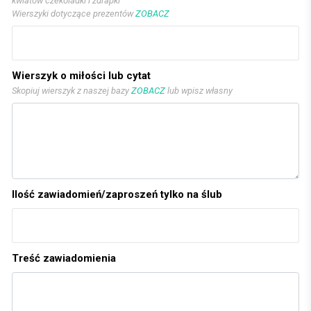
kwiatów czekoladki i zdrapki
Wierszyki dotyczące prezentów
ZOBACZ
Wierszyk o miłości lub cytat
Skopiuj wierszyk z naszej bazy
ZOBACZ
lub wpisz własny
Ilość zawiadomień/zaproszeń tylko na ślub
Treść zawiadomienia