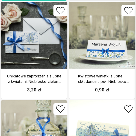
Unikatowe zaproszenia ślubne
Kwiatowe winietki ślubne –
z kwiatami. Niebiesko-zielony
składane na pół. Niebiesko
motyw kwiatowy i wstążka w
zielony motyw kwiatowy z
3,20
zł
0,90
zł
niebieskim kolorze. ZAP-93-11
malowaną, poziomą wstążką