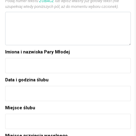
Podaj numer tekstu
ZOBACZ
lub wpisz własny już gotowy tekst (nie
uzupełniaj wtedy poniższych pól, aż do momentu wyboru czcionek).
Imiona i nazwiska Pary Młodej
Data i godzina ślubu
Miejsce ślubu
Miejsce przyjęcia weselnego