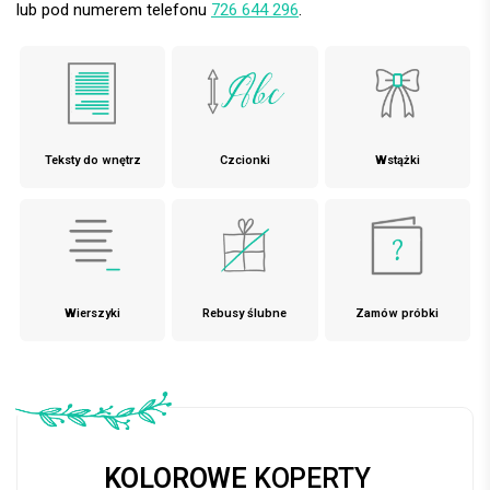
lub pod numerem telefonu
726 644 296
.
Teksty do wnętrz
Czcionki
Wstążki
Wierszyki
Rebusy ślubne
Zamów próbki
KOLOROWE
KOPERTY