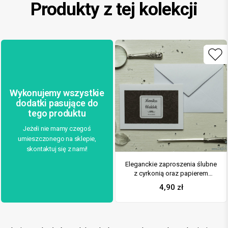
Produkty z tej kolekcji
Wykonujemy wszystkie
dodatki pasujące do
tego produktu
Jeżeli nie mamy czegoś
umieszczonego na sklepie,
skontaktuj się z nami!
Eleganckie zaproszenia ślubne
z cyrkonią oraz papierem
ozdobnym przypominającym
4,90
zł
brązową koronkę, na który
przyklejony jest motyw
tekstowy. ZAP-72-503