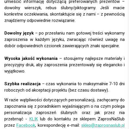
umieścić informację dotyczącą preferowanych prezentów –
dowolny wierszyk, rebus ślubny/piktogramy. Jeśli macie
konkretne oczekiwania, skontaktujcie się z nami – z pewnością
znajdziemy odpowiednie rozwiązanie.
Dowolny język
– po przesłaniu nam gotowej treści wykonamy
zaproszenia w każdym języku, zwracając również uwagę na
dobór odpowiednich czcionek zawierających znaki specjalne.
Wysoka jakość wykonania
– stosujemy najlepsze materiały i
precyzyjny druk, aby zaproszenia prezentowały się elegancko i
wyjątkowo.
Szybka realizacja
– czas wykonania to maksymalnie 7-10 dni
roboczych od akceptacji projektu (bez czasu dostawy).
W razie wątpliwości dotyczących personalizacji, zachęcamy do
zapoznania się z poradnikiem wyjaśniającym o na czym polega
personalizacja zaproszeń ślubnych oraz jak przez nia
przebrnąć -
KLIK
lub do kontaktu ze sklepem ZaprosNaSlub
przez
Facebook
, korespondecję e-mail:
sklep@zaprosnaslub.pl