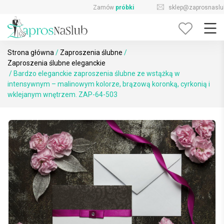
Skip
sklep@zaprosnaslub.pl
726-644-296
to
content
Strona główna
/
Zaproszenia ślubne
/
Zaproszenia ślubne eleganckie
/ Bardzo eleganckie zaproszenia ślubne ze wstążką w
intensywnym – malinowym kolorze, brązową koronką, cyrkonią i
wklejanym wnętrzem. ZAP-64-503