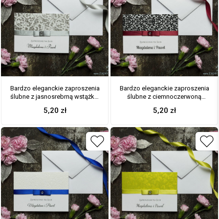
Bardzo eleganckie zaproszenia
Bardzo eleganckie zaproszenia
ślubne z jasnosrebrną wstążką,
ślubne z ciemnoczerwoną
biało-srebrną koronką, cyrkonią
wstążką, czarno-srebrną
5,20
zł
5,20
zł
i wklejanym wnętrzem. ZAP-64-
koronką, cyrkonią i wklejanym
504
wnętrzem. ZAP-64-502