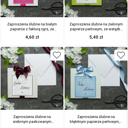
Zaproszenia ślubne na białym
Zaproszenia ślubne na zielonym
papierze z fakturą ryps, ze
papierze perłowym, ze wstążką
wstążką w kolorze
w kolorze zielonym i cyrkonią
4,60
zł
5,40
zł
intensywnego różu i cyrkonią
oraz wklejanym wnętrzem. ZAP-
oraz wklejanym wnętrzem. ZAP-
61-72
61-68
Zaproszenia ślubne na
Zaproszenia ślubne na
srebrnym paskowanym
błękitnym papierze perłowym, z
papierze, ze wstążką w kolorze
wstążką w kolorze