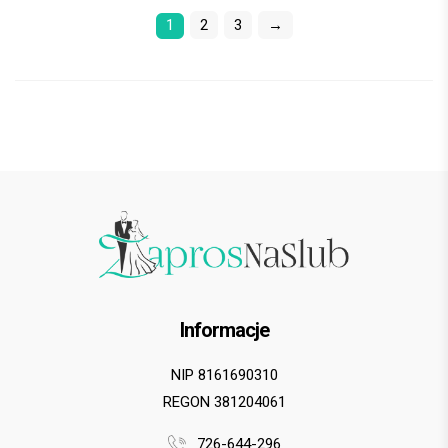
1
2
3
→
Informacje
NIP 8161690310
REGON 381204061
726-644-296