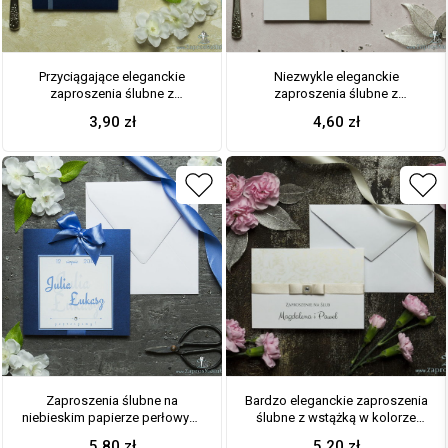
Przyciągające eleganckie
Niezwykle eleganckie
zaproszenia ślubne z
zaproszenia ślubne z
kwadratowym wnętrzem,
dwuwarstwowym motywem
3,90
zł
4,60
zł
wstążką koloru jasnobłękitnego
tekstowym, cyrkonią, wstążką w
i ciekawie wyciętą okładką z
kolorze kawa z mlekiem oraz
niebieskiego, perłowego
wklejanym wnętrzem. ZAP-63-81
papieru. ZAP-79-86
Zaproszenia ślubne na
Bardzo eleganckie zaproszenia
niebieskim papierze perłowym,
ślubne z wstążką w kolorze
ze wstążką w kolorze
kawy z mlekiem, papierem w
5,80
zł
5,20
zł