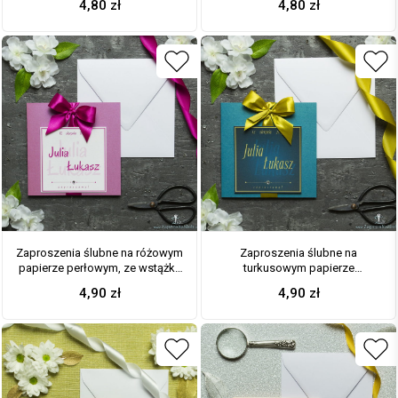
4,80
zł
4,80
zł
ciemne bordo i cyrkonią oraz
jasnobłękitnym i cyrkonią oraz
wklejanym wnętrzem. ZAP-61-92
wklejanym wnętrzem. ZAP-61-18
Zaproszenia ślubne na różowym
Zaproszenia ślubne na
papierze perłowym, ze wstążką
turkusowym papierze
w intensywnym – malinowym
metalizowanym, ze wstążką w
4,90
zł
4,90
zł
kolorze i cyrkonią oraz
kolorze starego złoto i cyrkonią
wklejanym wnętrzem. ZAP-61-82
oraz wklejanym wnętrzem. ZAP-
61-84