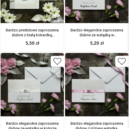
Bardzo prestiżowe zaproszenia
Bardzo eleganckie zaproszenia
ślubne z białą kokardką,
ślubne ze wstążką w
dwoma cyrkoniami, kilkoma
intensywnym – malinowym
5,50
zł
5,20
zł
warstwami ciekawego papieru
kolorze, brązową koronką,
(np. srebrny w paski) oraz
cyrkonią i wklejanym wnętrzem.
wklejanym wnętrzem. ZAP-71-92
ZAP-64-503
Bardzo eleganckie zaproszenia
Bardzo eleganckie zaproszenia
ślubne ze wstążką w kolorze
ślubne z różową wstążką,