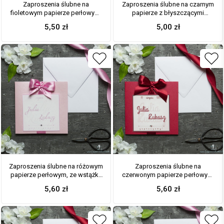
Zaproszenia ślubne na
Zaproszenia ślubne na czarnym
fioletowym papierze perłowym,
papierze z błyszczącymi
ze wstążką w kolorze
elementami, ze wstążką w
5,50
zł
5,00
zł
ciemnofioletowym i cyrkonią
kolorze chabrowym i cyrkonią
oraz wklejanym wnętrzem. ZAP-
oraz wklejanym wnętrzem. ZAP-
61-85
61-88
Zaproszenia ślubne na różowym
Zaproszenia ślubne na
papierze perłowym, ze wstążką
czerwonym papierze perłowym,
w kolorze różowym i cyrkonią
ze wstążką w kolorze ciemnej
5,60
zł
5,60
zł
oraz wklejanym wnętrzem. ZAP-
czerwieni i cyrkonią oraz
61-93
wklejanym wnętrzem. ZAP-61-80