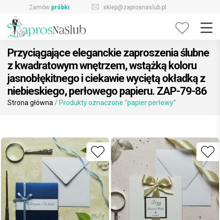
Skip
sklep@zaprosnaslub.pl
726-644-296
to
content
Przyciągające eleganckie zaproszenia ślubne
z kwadratowym wnętrzem, wstążką koloru
jasnobłękitnego i ciekawie wyciętą okładką z
niebieskiego, perłowego papieru. ZAP-79-86
Strona główna
/ Produkty oznaczone “papier perłowy”