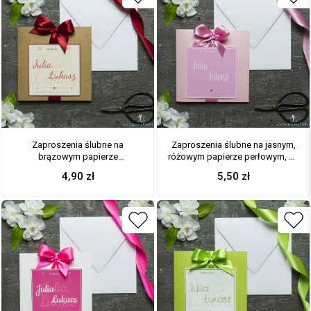
Zaproszenia ślubne na
Zaproszenia ślubne na jasnym,
brązowym papierze
różowym papierze perłowym, ze
ekologicznym, ze wstążką w
wstążką w kolorze brudny róż i
4,90
zł
5,50
zł
kolorze ciemnej czerwieni i
cyrkonią oraz wklejanym
cyrkonią oraz wklejanym
wnętrzem. ZAP-61-83
wnętrzem. ZAP-61-77