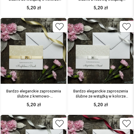
ecru, jasnym papierem
srebrnym papierem w paski,
5,20
zł
5,20
zł
ozdobnym z motywem
cyrkonią i wklejanym wnętrzem.
przypominającym korę, cyrkonią
ZAP-64-92
i wklejanym wnętrzem. ZAP-64-
38
Bardzo eleganckie zaproszenia
Bardzo eleganckie zaproszenia
ślubne z kremowo-
ślubne ze wstążką w kolorze
brzoskwiniową wstążką,
ecru, biało-srebrną grubą
5,20
zł
5,20
zł
ozdobnym papierem kremowym
koronką, cyrkonią i wklejanym
z wytłaczanymi kwiatami,
wnętrzem. ZAP-64-501
cyrkonią i wklejanym wnętrzem.
ZAP-64-66