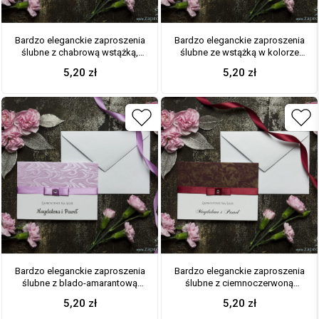
Bardzo eleganckie zaproszenia
Bardzo eleganckie zaproszenia
ślubne z chabrową wstążką,
ślubne ze wstążką w kolorze
kremową, drobną koronką,
pistacjowo-żółtym, papierem
5,20
zł
5,20
zł
cyrkonią i wklejanym wnętrzem.
oliwkowym ze złotym motywem
ZAP-64-505
liści, cyrkonią i wklejanym
wnętrzem. ZAP-64-75
Bardzo eleganckie zaproszenia
Bardzo eleganckie zaproszenia
ślubne z blado-amarantową
ślubne z ciemnoczerwoną
wstążką, różowym papierem
wstążką, papierem w kolorze
5,20
zł
5,20
zł
ozdobnym z motywem słojów
bordowym ze złotym motywem