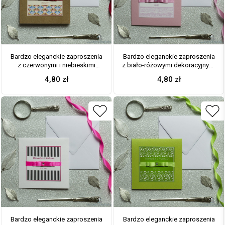
Bardzo eleganckie zaproszenia
Bardzo eleganckie zaproszenia
z czerwonymi i niebieskimi
z biało-różowymi dekoracyjnymi
pawimi piórami, papierem eko,
paskami, perłowym papierem,
4,80
zł
4,80
zł
wklejanym wnętrzem, satynową
wklejanym wnętrzem, satynową
wstążką oraz cyrkonią. ZAP-25-
wstążką oraz cyrkonią. ZAP-25-
77
83
Bardzo eleganckie zaproszenia
Bardzo eleganckie zaproszenia