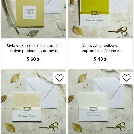
Stylowe zaproszenia ślubne na
Niezwykle prestiżowe
złotym papierze ozdobnym,
zaproszenia ślubne z
rozkładane na trzy części, z
jasnozielonym papierem ze
5,60
zł
5,40
zł
przyklejanym wnętrzem oraz
złotymi liśćmi, pistacjowo-żółtą
motywem tekstowym. ZAP-74-
wstążką i klamerką w kształcie
59
serca. ZAP-78-75