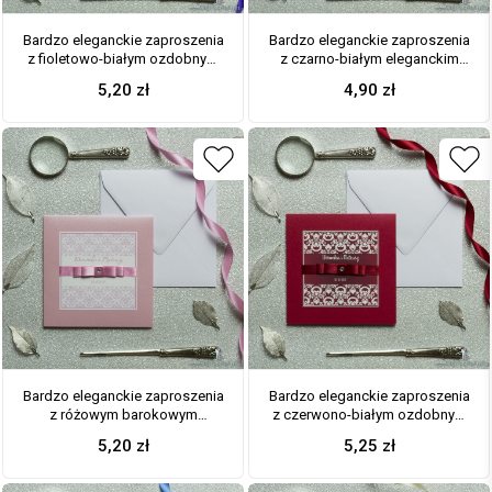
Bardzo eleganckie zaproszenia
Bardzo eleganckie zaproszenia
z fioletowo-białym ozdobnym
z czarno-białym eleganckim
damaskiem, perłowym
damaskiem z błękitna poświatą,
5,20
zł
4,90
zł
papierem, wklejanym wnętrzem,
perłowym papierem, wklejanym
satynową wstążką oraz
wnętrzem, satynową wstążką
cyrkonią. ZAP-25-85
oraz cyrkonią. ZAP-25-88
Bardzo eleganckie zaproszenia
Bardzo eleganckie zaproszenia
z różowym barokowym
z czerwono-białym ozdobnym
damaskiem, perłowym
ornamentem, perłowym
5,20
zł
5,25
zł
papierem, wklejanym wnętrzem,
papierem, wklejanym wnętrzem,
satynową wstążką oraz
satynową wstążką oraz
cyrkonią. ZAP-25-93
cyrkonią. ZAP-25-80