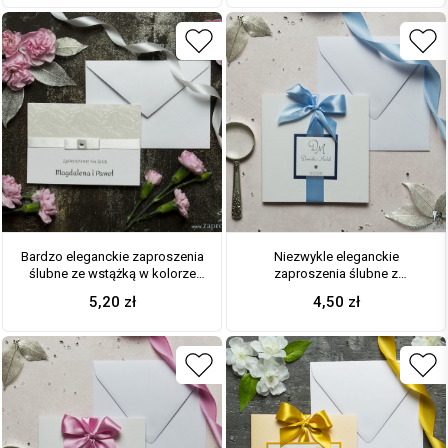
drzew, cyrkonią i wklejanym
róż, cyrkonią i wklejanym
wnętrzem. ZAP-64-71
wnętrzem. ZAP-64-52
Bardzo eleganckie zaproszenia
Niezwykle eleganckie
ślubne ze wstążką w kolorze
zaproszenia ślubne z
ecru, jasnym papierem z
dwuwarstwowym motywem
5,20
zł
4,50
zł
motywem mrozu skuwającego
tekstowym, cyrkonią,
szyby, cyrkonią i wklejanym
jasnobłękitną wstążką oraz
wnętrzem. ZAP-64-36
wklejanym wnętrzem. ZAP-63-86