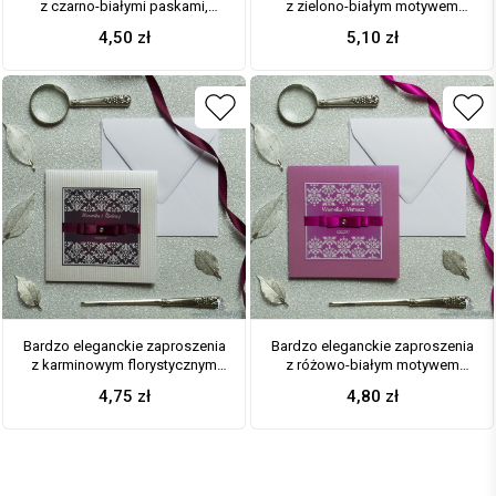
z czarno-białymi paskami,
z zielono-białym motywem
różowymi elementami, papierem
roślinnym, perłowym papierem,
4,50
zł
5,10
zł
ryps, wklejanym wnętrzem,
wklejanym wnętrzem, satynową
satynową wstążką oraz
wstążką oraz cyrkonią. ZAP-25-
cyrkonią. ZAP-25-68
72
Bardzo eleganckie zaproszenia
Bardzo eleganckie zaproszenia
z karminowym florystycznym
z różowo-białym motywem
damaskiem, papierem srebrnym
florystycznym, perłowym
4,75
zł
4,80
zł
w paski, wklejanym wnętrzem,
papierem, wklejanym wnętrzem,
satynową wstążką oraz
satynową wstążką oraz
cyrkonią. ZAP-25-92
cyrkonią. ZAP-25-82