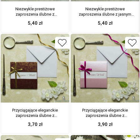
Niezwykle prestiżowe
Niezwykle prestiżowe
zaproszenia ślubne z
zaproszenia ślubne z jasnym
kremowym papierem z
papierem z poziomymi,
5,40
zł
5,40
zł
tłoczonymi kwiatami, wstążką w
nieregularnymi liniami, kremową
kolorze kawa z mlekiem i
wstążką i klamerką w kształcie
klamerką w kształcie serca.
serca. ZAP-78-38
ZAP-78-66
Przyciągające eleganckie
Przyciągające eleganckie
zaproszenia ślubne z
zaproszenia ślubne z
kwadratowym wnętrzem,
kwadratowym wnętrzem,
3,70
zł
3,90
zł
wstążką koloru
wstążką w intensywnym –
jasnobrązowego i ciekawie
malinowym kolorze i ciekawie
wyciętą okładką z bordowego
wyciętą okładką z różowego,