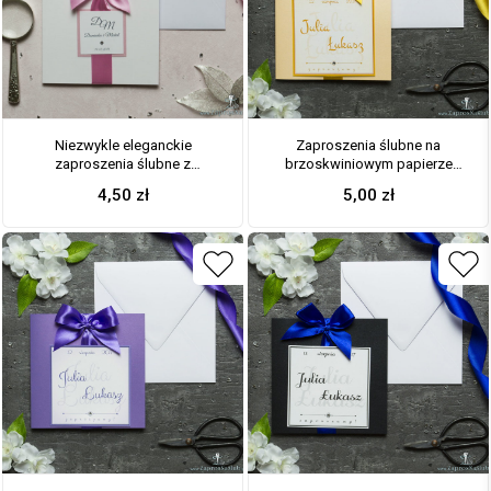
Niezwykle eleganckie
Zaproszenia ślubne na
zaproszenia ślubne z
brzoskwiniowym papierze
dwuwarstwowym motywem
ozdobnym, ze wstążką w
4,50
zł
5,00
zł
tekstowym, cyrkonią, różową
kolorze pomarańczowo-złotym
wstążką oraz wklejanym
i cyrkonią oraz wklejanym
wnętrzem. ZAP-63-93
wnętrzem. ZAP-61-12