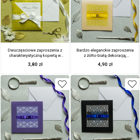
Dwuczęsciowe zaproszenia z
Bardzo eleganckie zaproszenia
charakterystyczną kopertą w
z żółto-białą dekoracją,
kolorze złotym, białą satynową
perłowym papierem, wklejanym
3,80
zł
4,90
zł
wstążką oraz wkładką. ZAP-45-
wnętrzem, satynową wstążką
28
oraz cyrkonią. ZAP-25-12