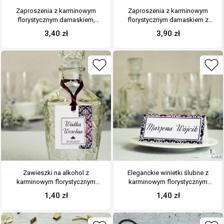
Zaproszenia z karminowym
Zaproszenia z karminowym
florystycznym damaskiem,
florystycznym damaskiem z
przewiązane wstążką po
jasnym motywem kwiatowym,
3,40
zł
3,90
zł
środku. ZAP-21-04
satynową wstążką oraz
kokardką. ZAP-17-04
Zawieszki na alkohol z
Eleganckie winietki ślubne z
karminowym florystycznym
karminowym florystycznym
damaskiem po prawej,
damaskiem, umieszczonym
1,40
zł
1,40
zł
przyklejanym motywem
pod naklejonym motywem
tekstowym i bordową wstążką
tekstowym