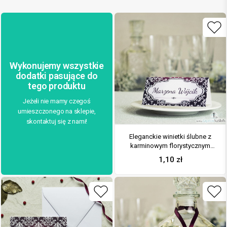
Wykonujemy wszystkie
dodatki pasujące do
tego produktu
Jeżeli nie mamy czegoś
umieszczonego na sklepie,
skontaktuj się z nami!
Eleganckie winietki ślubne z
karminowym florystycznym
damaskiem i cyrkonią
1,10
zł