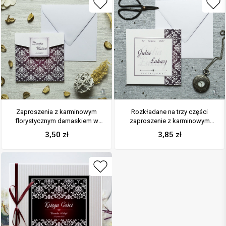
Zaproszenia z karminowym
Rozkładane na trzy części
florystycznym damaskiem w
zaproszenie z karminowym
kształcie koperty. ZAP-15-04
florystycznym damaskiem i
3,50
zł
3,85
zł
cyrkonią. ZAP-24-04