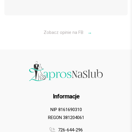
Zobacz opinie na FB
→
Informacje
NIP 8161690310
REGON 381204061
726-644-296