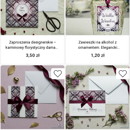
Zaproszenia designerskie –
Zawieszki na alkohol z
karminowy florystyczny damask
ornamentem. Elegancki
z jasnym motywem kwiatowym
karminowy florystyczny
3,50
zł
1,20
zł
oraz satynową kokardką. ZAP-
damask, jasny motyw ozdobny
11-04
oraz satynową wstążka