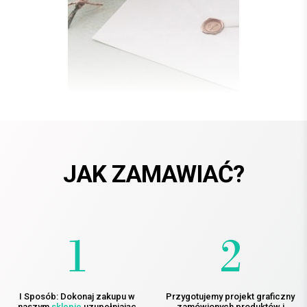
JAK ZAMAWIAĆ?
I Sposób: Dokonaj zakupu w
Przygotujemy projekt graficzny
naszym
sklepie
uzupełniając
zamówionych produktów i