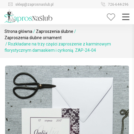
Skip
sklep@zaprosnaslub.pl
726-644-296
to
content
Strona główna
/
Zaproszenia ślubne
/
Zaproszenia ślubne ornament
/ Rozkładane na trzy części zaproszenie z karminowym
florystycznym damaskiem i cyrkonią. ZAP-24-04