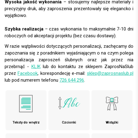
Wysoka jakość wykonania
– stosujemy najlepsze materiały i
precyzyjny druk, aby zaproszenia prezentowały się elegancko i
wyjątkowo.
Szybka realizacja
– czas wykonania to maksymalnie 7-10 dni
roboczych od akceptacji projektu (bez czasu dostawy).
W razie wątpliwości dotyczących personalizacji, zachęcamy do
zapoznania się z poradnikiem wyjaśniającym o na czym polega
personalizacja zaproszeń ślubnych oraz jak przez nia
przebrnąć -
KLIK
lub do kontaktu ze sklepem ZaprosNaSlub
przez
Facebook
, korespondecję e-mail:
sklep@zaprosnaslub.pl
lub pod numerem telefonu
726 644 296
.
Teksty do wnętrz
Czcionki
Wstążki