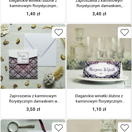
Eleganckie winietki ślubne z
Zaproszenia z karminowym
karminowym florystycznym
florystycznym damaskiem,
damaskiem, umieszczonym
przewiązane wstążką po
1,40
zł
3,40
zł
pod naklejonym motywem
środku. ZAP-21-04
tekstowym
Zaproszenia z karminowym
Eleganckie winietki ślubne z
florystycznym damaskiem w
karminowym florystycznym
kształcie koperty. ZAP-15-04
damaskiem i cyrkonią
3,50
zł
1,10
zł