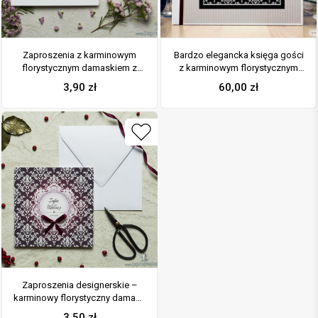
Zaproszenia z karminowym
Bardzo elegancka księga gości
florystycznym damaskiem z
z karminowym florystycznym
jasnym motywem kwiatowym,
damaskiem, papierem w paski.
3,90
zł
60,00
zł
satynową wstążką oraz
KSG-10012
kokardką. ZAP-17-04
Zaproszenia designerskie –
karminowy florystyczny damask
z jasnym motywem kwiatowym
3,50
zł