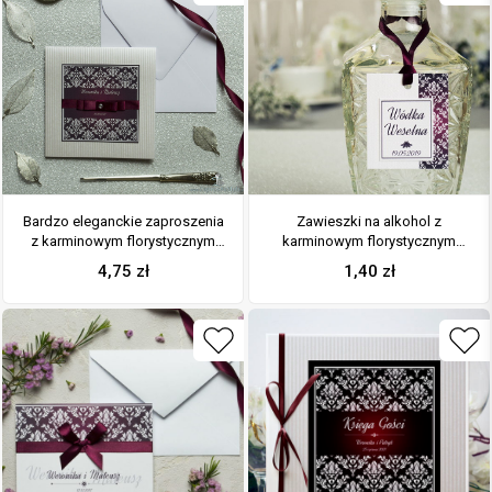
Bardzo eleganckie zaproszenia
Zawieszki na alkohol z
z karminowym florystycznym
karminowym florystycznym
damaskiem, papierem srebrnym
damaskiem po prawej,
4,75
zł
1,40
zł
w paski, wklejanym wnętrzem,
przyklejanym motywem
satynową wstążką oraz
tekstowym i bordową wstążką
cyrkonią. ZAP-25-92