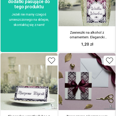
dodatki pasujące do
tego produktu
Jeżeli nie mamy czegoś
umieszczonego na sklepie,
skontaktuj się z nami!
Zawieszki na alkohol z
ornamentem. Elegancki
karminowy florystyczny
1,20
zł
damask, jasny motyw ozdobny
oraz satynową wstążka