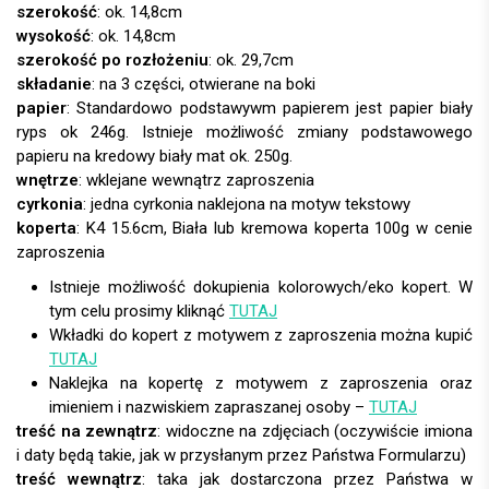
szerokość
: ok. 14,8cm
wysokość
: ok. 14,8cm
szerokość po rozłożeniu
: ok. 29,7cm
składanie
: na 3 części, otwierane na boki
papier
:
wnętrze
: wklejane wewnątrz zaproszenia
cyrkonia
: jedna cyrkonia naklejona na motyw tekstowy
koperta
:
Istnieje możliwość dokupienia kolorowych/eko kopert. W
tym celu prosimy kliknąć
TUTAJ
Wkładki do kopert z motywem z zaproszenia można kupić
TUTAJ
Naklejka na kopertę z motywem z zaproszenia oraz
imieniem i nazwiskiem zapraszanej osoby –
TUTAJ
treść na zewnątrz
: widoczne na zdjęciach (oczywiście imiona
i daty będą takie, jak w przysłanym przez Państwa Formularzu)
treść wewnątrz
: taka jak dostarczona przez Państwa w