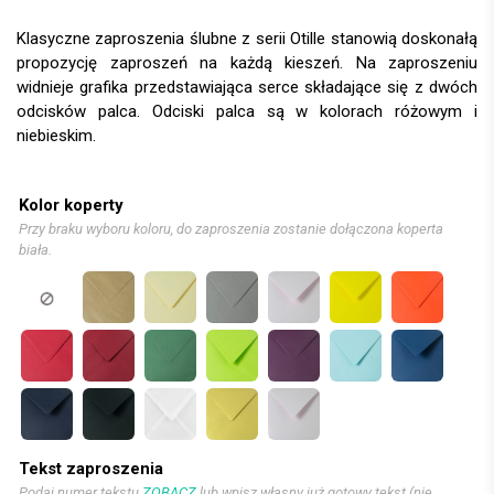
Klasyczne zaproszenia ślubne z serii Otille stanowią doskonałą
propozycję zaproszeń na każdą kieszeń. Na zaproszeniu
widnieje grafika przedstawiająca serce składające się z dwóch
odcisków palca. Odciski palca są w kolorach różowym i
niebieskim.
Kolor koperty
Przy braku wyboru koloru, do zaproszenia zostanie dołączona koperta
biała.
Tekst zaproszenia
Podaj numer tekstu
ZOBACZ
lub wpisz własny już gotowy tekst (nie