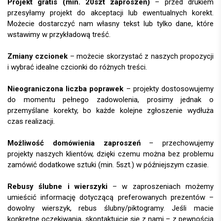
Projekt gratis (min. 20szt zaproszeń)
– przed drukiem
przesyłamy projekt do akceptacji lub ewentualnych korekt.
Możecie dostarczyć nam własny tekst lub tylko dane, które
wstawimy w przykładową treść.
Zmiany czcionek
– możecie skorzystać z naszych propozycji
i wybrać idealne czcionki do różnych treści.
Nieograniczona liczba poprawek
– projekty dostosowujemy
do momentu pełnego zadowolenia, prosimy jednak o
przemyślane korekty, bo każde kolejne zgłoszenie wydłuża
czas realizacji.
Możliwość domówienia zaproszeń
– przechowujemy
projekty naszych klientów, dzięki czemu można bez problemu
zamówić dodatkowe sztuki (min. 5szt.) w późniejszym czasie.
Rebusy ślubne i wierszyki
– w zaproszeniach możemy
umieścić informację dotyczącą preferowanych prezentów –
dowolny wierszyk, rebus ślubny/piktogramy. Jeśli macie
konkretne oczekiwania, skontaktujcie się z nami – z pewnością