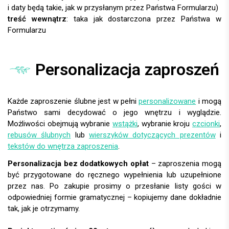
i daty będą takie, jak w przysłanym przez Państwa Formularzu)
treść wewnątrz
: taka jak dostarczona przez Państwa w
Formularzu
Personalizacja zaproszeń
Każde zaproszenie ślubne jest w pełni
personalizowane
i mogą
Państwo sami decydować o jego wnętrzu i wyglądzie.
Możliwości obejmują wybranie
wstążki
, wybranie kroju
czcionki
,
rebusów ślubnych
lub
wierszyków dotyczących prezentów
i
tekstów do wnętrza zaproszenia
.
Personalizacja bez dodatkowych opłat
– zaproszenia mogą
być przygotowane do ręcznego wypełnienia lub uzupełnione
przez nas. Po zakupie prosimy o przesłanie listy gości w
odpowiedniej formie gramatycznej – kopiujemy dane dokładnie
tak, jak je otrzymamy.