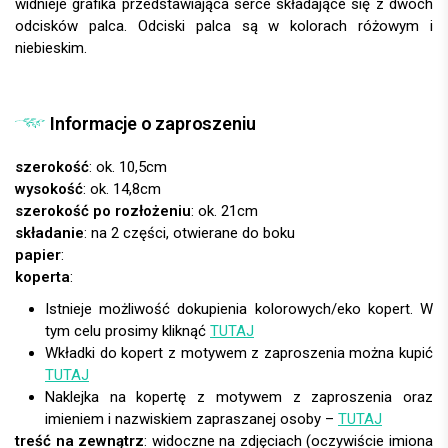
widnieje grafika przedstawiająca serce składające się z dwóch
odcisków palca. Odciski palca są w kolorach różowym i
niebieskim.
Informacje o zaproszeniu
szerokość
: ok. 10,5cm
wysokość
: ok. 14,8cm
szerokość po rozłożeniu
: ok. 21cm
składanie
: na 2 części, otwierane do boku
papier
:
koperta
:
Istnieje możliwość dokupienia kolorowych/eko kopert. W
tym celu prosimy kliknąć
TUTAJ
Wkładki do kopert z motywem z zaproszenia można kupić
TUTAJ
Naklejka na kopertę z motywem z zaproszenia oraz
imieniem i nazwiskiem zapraszanej osoby –
TUTAJ
treść na zewnątrz
: widoczne na zdjęciach (oczywiście imiona