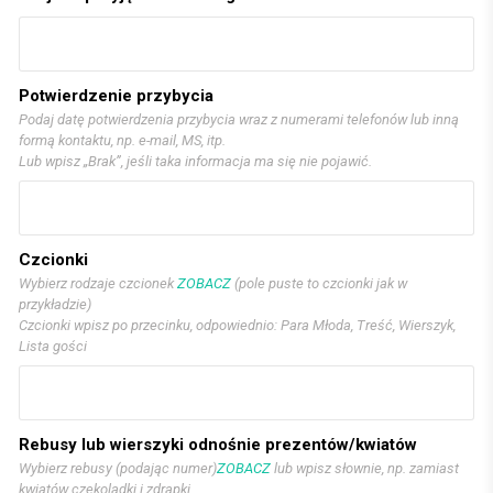
Potwierdzenie przybycia
Podaj datę potwierdzenia przybycia wraz z numerami telefonów lub inną
formą kontaktu, np. e-mail, MS, itp.
Lub wpisz „Brak”, jeśli taka informacja ma się nie pojawić.
Czcionki
Wybierz rodzaje czcionek
ZOBACZ
(pole puste to czcionki jak w
przykładzie)
Czcionki wpisz po przecinku, odpowiednio: Para Młoda, Treść, Wierszyk,
Lista gości
Rebusy lub wierszyki odnośnie prezentów/kwiatów
Wybierz rebusy (podając numer)
ZOBACZ
lub wpisz słownie, np. zamiast
kwiatów czekoladki i zdrapki