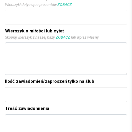
Wierszyki dotyczące prezentów
ZOBACZ
Wierszyk o miłości lub cytat
Skopiuj wierszyk z naszej bazy
ZOBACZ
lub wpisz własny
Ilość zawiadomień/zaproszeń tylko na ślub
Treść zawiadomienia