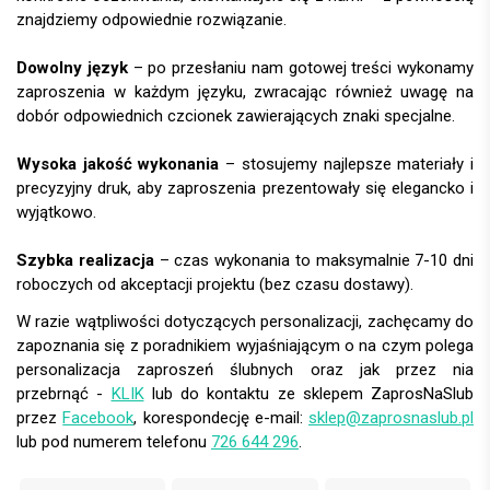
znajdziemy odpowiednie rozwiązanie.
Dowolny język
– po przesłaniu nam gotowej treści wykonamy
zaproszenia w każdym języku, zwracając również uwagę na
dobór odpowiednich czcionek zawierających znaki specjalne.
Wysoka jakość wykonania
– stosujemy najlepsze materiały i
precyzyjny druk, aby zaproszenia prezentowały się elegancko i
wyjątkowo.
Szybka realizacja
– czas wykonania to maksymalnie 7-10 dni
roboczych od akceptacji projektu (bez czasu dostawy).
W razie wątpliwości dotyczących personalizacji, zachęcamy do
zapoznania się z poradnikiem wyjaśniającym o na czym polega
personalizacja zaproszeń ślubnych oraz jak przez nia
przebrnąć -
KLIK
lub do kontaktu ze sklepem ZaprosNaSlub
przez
Facebook
, korespondecję e-mail:
sklep@zaprosnaslub.pl
lub pod numerem telefonu
726 644 296
.