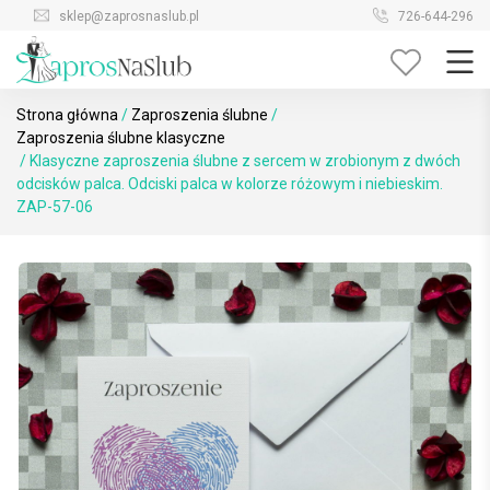
Skip
sklep@zaprosnaslub.pl
726-644-296
to
content
Strona główna
/
Zaproszenia ślubne
/
Zaproszenia ślubne klasyczne
/ Klasyczne zaproszenia ślubne z sercem w zrobionym z dwóch
odcisków palca. Odciski palca w kolorze różowym i niebieskim.
ZAP-57-06