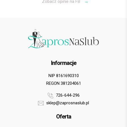
Zobacz opinie na FB
→
Informacje
NIP 8161690310
REGON 381204061
726-644-296
sklep@zaprosnaslub.pl
Oferta